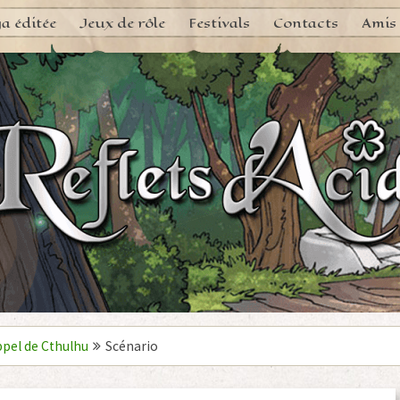
a éditée
Jeux de rôle
Festivals
Contacts
Amis
ppel de Cthulhu
Scénario