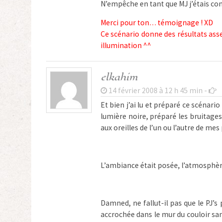
N’empêche en tant que MJ j’étais cont
Merci pour ton… témoignage ! XD
Ce scénario donne des résultats asse
illumination ^^
elkahim
14 février 2008 à 12 h 45 min -
Et bien j’ai lu et préparé ce scénar
lumière noire, préparé les bruitage
aux oreilles de l’un ou l’autre de mes 
L’ambiance était posée, l’atmosphè
Damned, ne fallut-il pas que le PJ’s
accrochée dans le mur du couloir san