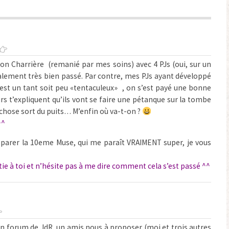
aison Charrière (remanié par mes soins) avec 4 PJs (oui, sur un
balement très bien passé. Par contre, mes PJs ayant développé
 est un tant soit peu «tentaculeux» , on s’est payé une bonne
rs t’expliquent qu’ils vont se faire une pétanque sur la tombe
echose sort du puits… M’enfin où va-t-on ?
^^
réparer la 10eme Muse, qui me paraît VRAIMENT super, je vous
e à toi et n’hésite pas à me dire comment cela s’est passé ^^
un forum de JdR, un amis nous à proposer (moi et trois autres