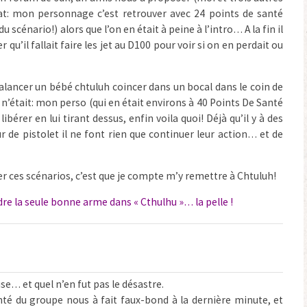
tat: mon personnage c’est retrouver avec 24 points de santé
 scénario!) alors que l’on en était à peine à l’intro… A la fin il
 qu’il fallait faire les jet au D100 pour voir si on en perdait ou
ncer un bébé chtuluh coincer dans un bocal dans le coin de
n n’était: mon perso (qui en était environs à 40 Points De Santé
ibérer en lui tirant dessus, enfin voila quoi! Déjà qu’il y à des
 de pistolet il ne font rien que continuer leur action… et de
er ces scénarios, c’est que je compte m’y remettre à Chtuluh!
re la seule bonne arme dans « Cthulhu »… la pelle !
use… et quel n’en fut pas le désastre.
enté du groupe nous à fait faux-bond à la dernière minute, et