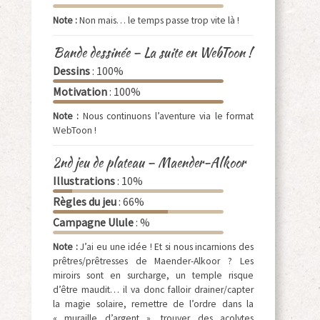
Note :
Non mais… le temps passe trop vite là !
Bande dessinée – La suite en WebToon !
Dessins
: 100%
Motivation
: 100%
Note :
Nous continuons l’aventure via le format
WebToon !
2nd jeu de plateau – Maender-Alkoor
Illustrations
: 10%
Règles du jeu
: 66%
Campagne Ulule
: %
Note :
J’ai eu une idée ! Et si nous incarnions des
prêtres/prêtresses de Maender-Alkoor ? Les
miroirs sont en surcharge, un temple risque
d’être maudit… il va donc falloir drainer/capter
la magie solaire, remettre de l’ordre dans la
« muraille d’argent », trouver des acolytes