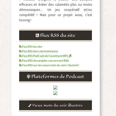
efficaces et éviter des calamités plus ou moins
démoniaques… Un jeu coopératif et/ou
compétitif ! Mais pour ce projet aussi, c’est
looong !
Flux RSS du site
Flux RSS du site
Flux RSS des commentaires
Flux RSS PodCast de l'aventure MP3
Flux RSS des projets concernant RdA
Flux RSS sur les vieux mots du soirs 'illustrés'
Plateformes de Podcast
Vieux mots du soir illustrés