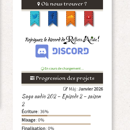
Où nous trouver ?
En cours de chargement ...
Progression des projets
Màj :
Janvier 2026
Saga audio 202 – Episode 2 – saison
2
Écriture
: 36%
Mixage
: 0%
Finalisation
: 0%