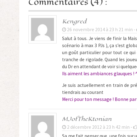
Commentaires (4) :
Kengred
26 novembre 2014 à 23 h 21 min -
Salut à tous. Je viens de finir la M
scénario à max 3 PJs ), ça s’est glo
un goût particulier pour tout ce qui
tranche de rigolade. Quand les joueu
du Dr en attendant de voir si quelqu
Ils aiment les ambiances glauques ! 
Je suis actuellement en train de p
tiendrais au courant
Merci pour ton message ! Bonne parti
MJofTheKtonian
2 décembre 2012 à 23 h 42 min -
Sa me fait penser que, une fois sur 