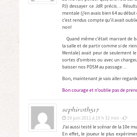
PJ) dessayer ce JdR précis… Résul
mentale (j’en avais bien 64 au début du
c’est rendus compte qu’il avait oublier
non!
Quand même c’était marrant de bala
la salle et de partir comme si de rie
Mentale) avait peur de seulement le l
sortes d’ombres ou avec un chargeur
baisser nos PDSM au passage…
Bon, maintenant je vais aller regard
Bon courage et n’oublie pas de prend
sephiroth517
19 juin 2011 à 19 h 32 min -
J’ai aussi testé le scénar de la 10e m
En effet, le joueur le plus expérim