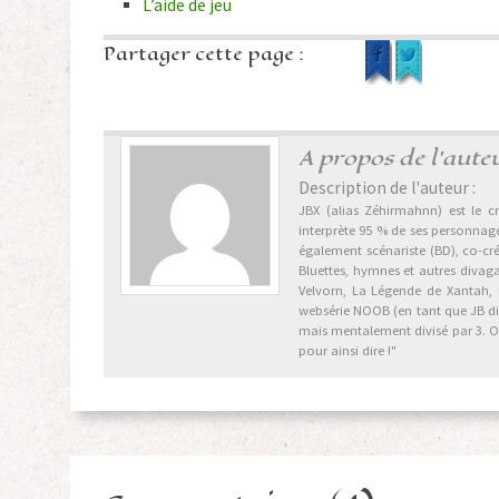
L’aide de jeu
Partager cette page :
A propos de l'aute
Description de l'auteur :
JBX (alias Zéhirmahnn) est le cr
interprète 95 % de ses personnages
également scénariste (BD), co-cr
Bluettes, hymnes et autres divag
Velvorn, La Légende de Xantah,
websérie NOOB (en tant que JB dix 
mais mentalement divisé par 3. Ori
pour ainsi dire !"