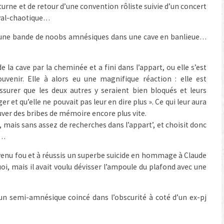
rne et de retour d’une convention rôliste suivie d’un concert
éval-chaotique…
c une bande de noobs amnésiques dans une cave en banlieue…
de la cave par la cheminée et a fini dans l’appart, ou elle s’est
ouvenir. Elle à alors eu une magnifique réaction : elle est
ssurer que les deux autres y seraient bien bloqués et leurs
er et qu’elle ne pouvait pas leur en dire plus ». Ce qui leur aura
ver des bribes de mémoire encore plus vite.
, mais sans assez de recherches dans l’appart’, et choisit donc
d…
venu fou et à réussis un superbe suicide en hommage à Claude
uoi, mais il avait voulu dévisser l’ampoule du plafond avec une
 un semi-amnésique coincé dans l’obscurité à coté d’un ex-pj