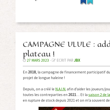
CAMPAGNE ULULE : add-o
plateau !
27 MARS 2023
-
ECRIT PAR
JBX
En
2018
, la campagne de financement participatif d
projet de longue haleine !
Depuis, on a créé le
N.A.I.N.
afin d’aider les joueurs/jou
toutes les contreparties en
2021
… Et la
saison 2 de l
en rupture de stock depuis 2021 et on m’a souvent d