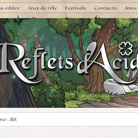
a éditée
Jeux de rôle
Festivals
Contacts
Amis
eur : JBX