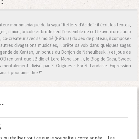
:
teur monomaniaque de la saga "Reflets d’Acide" : il écrit les textes,
s, il mixe, bricole et brode seul l'ensemble de cette aventure audio
, co-créateur avec sa moitié (Pétulia) du Jeu de plateau, il compose-
autres divagations musicales, il prête sa voix dans quelques sagas
égende de Xantah, un bonus du Donjon de Naheulbeuk...) et joue de
B (en tant que JB dix et Lord Moneillon...), le Blog de Gaea, Sweet
is mentalement divisé par 3. Origines : Forêt Landaise. Expression
smart pour ainsi dire !"
…
3
s pu réaliser tout ce que je souhaitais cette année… Las,