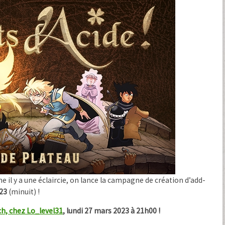
il y a une éclaircie, on lance la campagne de création d’add-
23
(minuit) !
ch, chez Lo_level31
, lundi 27 mars 2023 à 21h00 !