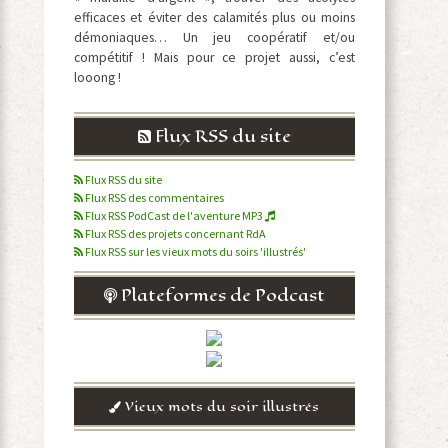
efficaces et éviter des calamités plus ou moins
démoniaques… Un jeu coopératif et/ou
compétitif ! Mais pour ce projet aussi, c’est
looong !
Flux RSS du site
Flux RSS du site
Flux RSS des commentaires
Flux RSS PodCast de l'aventure MP3
Flux RSS des projets concernant RdA
Flux RSS sur les vieux mots du soirs 'illustrés'
Plateformes de Podcast
Vieux mots du soir illustrés