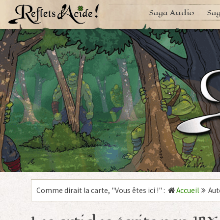
Aller
Saga Audio
Sag
au
contenu
Comme dirait la carte, "
Vous êtes ici !
"
:
Accueil
Aut