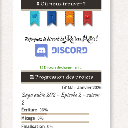
Où nous trouver ?
En cours de chargement ...
Progression des projets
Màj :
Janvier 2026
Saga audio 202 – Episode 2 – saison
2
Écriture
: 36%
Mixage
: 0%
Finalisation
: 0%