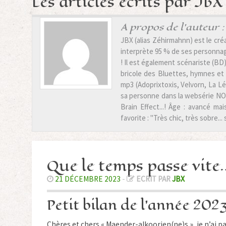
Les articles écrits par JBX 
A propos de l'auteur :
JBX (alias Zéhirmahnn) est le créa
interprète 95 % de ses personnage
! Il est également scénariste (BD)
bricole des Bluettes, hymnes et 
mp3 (Adoprixtoxis, Velvorn, La L
sa personne dans la websérie NOO
Brain Effect...! Âge : avancé ma
favorite : "Très chic, très sobre... 
Que le temps passe vite
21 DÉCEMBRE 2023
-
ECRIT PAR
JBX
Petit bilan de l’année 202
Chères et chers « Maender-alkoorien(ne)s », je n’ai pa