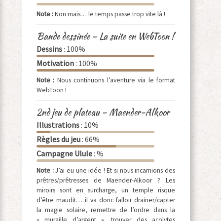
Note :
Non mais… le temps passe trop vite là !
Bande dessinée – La suite en WebToon !
Dessins
: 100%
Motivation
: 100%
Note :
Nous continuons l’aventure via le format
WebToon !
2nd jeu de plateau – Maender-Alkoor
Illustrations
: 10%
Règles du jeu
: 66%
Campagne Ulule
: %
Note :
J’ai eu une idée ! Et si nous incarnions des
prêtres/prêtresses de Maender-Alkoor ? Les
miroirs sont en surcharge, un temple risque
d’être maudit… il va donc falloir drainer/capter
la magie solaire, remettre de l’ordre dans la
« muraille d’argent », trouver des acolytes