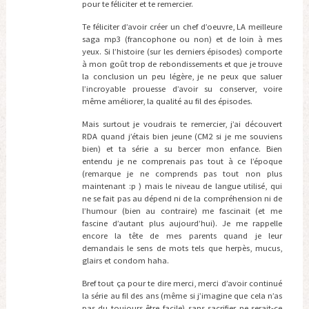
pour te féliciter et te remercier.
Te féliciter d’avoir créer un chef d’oeuvre, LA meilleure
saga mp3 (francophone ou non) et de loin à mes
yeux. Si l’histoire (sur les derniers épisodes) comporte
à mon goût trop de rebondissements et que je trouve
la conclusion un peu légère, je ne peux que saluer
l’incroyable prouesse d’avoir su conserver, voire
même améliorer, la qualité au fil des épisodes.
Mais surtout je voudrais te remercier, j’ai découvert
RDA quand j’étais bien jeune (CM2 si je me souviens
bien) et ta série a su bercer mon enfance. Bien
entendu je ne comprenais pas tout à ce l’époque
(remarque je ne comprends pas tout non plus
maintenant :p ) mais le niveau de langue utilisé, qui
ne se fait pas au dépend ni de la compréhension ni de
l’humour (bien au contraire) me fascinait (et me
fascine d’autant plus aujourd’hui). Je me rappelle
encore la tête de mes parents quand je leur
demandais le sens de mots tels que herpès, mucus,
glairs et condom haha.
Bref tout ça pour te dire merci, merci d’avoir continué
la série au fil des ans (même si j’imagine que cela n’as
pas du toujours être facile) sans sacrifier ne serait-ce