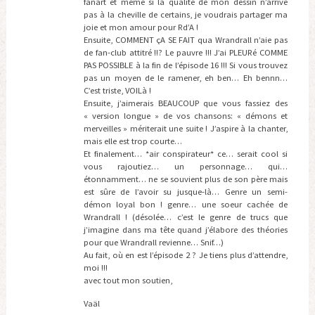
fanart et même si la qualité de mon dessin n’arrive
pas à la cheville de certains, je voudrais partager ma
joie et mon amour pour Rd’A !
Ensuite, COMMENT çA SE FAIT qua Wrandrall n’aie pas
de fan-club attitré !!? Le pauvre !!! J’ai PLEURé COMME
PAS POSSIBLE à la fin de l’épisode 16 !!! Si vous trouvez
pas un moyen de le ramener, eh ben… Eh bennn…
C’est triste, VOILà !
Ensuite, j’aimerais BEAUCOUP que vous fassiez des
« version longue » de vos chansons: « démons et
merveilles » mériterait une suite ! J’aspire à la chanter,
mais elle est trop courte…
Et finalement… *air conspirateur* ce… serait cool si
vous rajoutiez… un personnage… qui…
étonnamment… ne se souvient plus de son père mais
est sûre de l’avoir su jusque-là… Genre un semi-
démon loyal bon ! genre… une soeur cachée de
Wrandrall ! (désolée… c’est le genre de trucs que
j’imagine dans ma tête quand j’élabore des théories
pour que Wrandrall revienne… Snif…)
Au fait, où en est l’épisode 2 ? Je tiens plus d’attendre,
moi !!!
avec tout mon soutien,
Vaäl