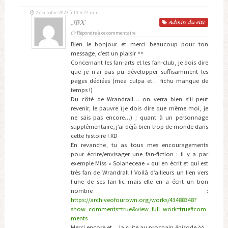
27 octobre 2023 à 10 h 22 min
JBX
Admin
du site
Répondre à ce commentaire
Bien le bonjour et merci beaucoup pour ton
message, c’est un plaisir ^^
Concernant les fan-arts et les fan-club, je dois dire
que je n’ai pas pu développer suffisamment les
pages dédiées (mea culpa et… fichu manque de
temps !)
Du côté de Wrandrall… on verra bien s’il peut
revenir, le pauvre (je dois dire que même moi, je
ne sais pas encore…) ; quant à un personnage
supplémentaire, j’ai déjà bien trop de monde dans
cette histoire ! XD
En revanche, tu as tous mes encouragements
pour écrire/envisager une fan-fiction : il y a par
exemple Miss « Solaneceae » qui en écrit et qui est
très fan de Wrandrall ! Voilà d’ailleurs un lien vers
l’une de ses fan-fic mais elle en a écrit un bon
nombre :
https://archiveofourown.org/works/43488348?
show_comments=true&view_full_work=true#com
ments
Merci encore et… la suite au prochain épisode ^^