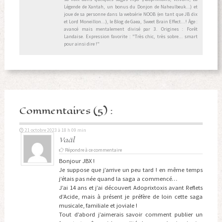
Légende de Xantah, un bonus du Donjon de Naheulbeuk...) et
joue de sa personne dans la websérie NOOB (en tant que JB dix
et Lord Moneillon...), le Blog de Gaea, Sweet Brain Effect...! Âge :
avancé mais mentalement divisé par 3. Origines : Forêt
Landaise. Expression favorite : "Très chic, très sobre... smart
pour ainsi dire !"
Commentaires (5) :
21 octobre 2023 à 18 h 09 min
Vaäl
Répondre à ce commentaire
Bonjour JBX !
Je suppose que j’arrive un peu tard ! en même temps
j’étais pas née quand la saga a commencé…
J’ai 14 ans et j’ai découvert Adoprixtoxis avant Reflets
d’Acide, mais à présent je préfère de loin cette saga
musicale, familiale et joviale !
Tout d’abord j’aimerais savoir comment publier un