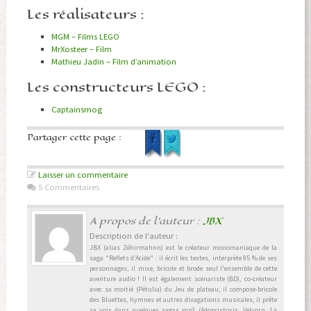
Les réalisateurs :
MGM – Films LEGO
MrXosteer – Film
Mathieu Jadin
– Film d’animation
Les constructeurs LEGO :
Captainsmog
Partager cette page :
Laisser un commentaire
5 Commentaires
A propos de l'auteur :
JBX
Description de l'auteur :
JBX (alias Zéhirmahnn) est le créateur monomaniaque de la
saga "Reflets d’Acide" : il écrit les textes, interprète 95 % de ses
personnages, il mixe, bricole et brode seul l'ensemble de cette
aventure audio ! Il est également scénariste (BD), co-créateur
avec sa moitié (Pétulia) du Jeu de plateau, il compose-bricole
des Bluettes, hymnes et autres divagations musicales, il prête
sa voix dans quelques sagas mp3 (Adoprixtoxis, Velvorn, La