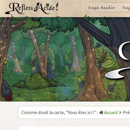
Aller
Saga Audio
Sag
au
contenu
Comme dirait la carte, "
Vous êtes ici !
"
:
Accueil
Pré