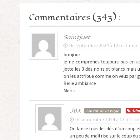
Commentaires (343) :
Saintjust
16 septembre 2024 à 12 h 11 min 
bonjour
je ne comprends toujours pas en coo
jette les 3 dés noirs et blancs mai
on les attribue comme on veux par g
Belle ambiance
Merci
JBX
Auteur de la page
Adm
16 septembre 2024 à 12 h 21 m
On lance tous les dés d’un coup 
un peu de maîtrise sur le coup du 