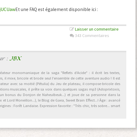
GjUCUaw
Et une FAQ est également disponible ici :
Laisser un commentaire
343 Commentaires
ur :
JBX
éateur monomaniaque de la saga "Reflets d’Acide" : il écrit les textes,
, il mixe, bricole et brode seul l'ensemble de cette aventure audio ! Il est
éateur avec sa moitié (Pétulia) du Jeu de plateau, il compose-bricole des
ations musicales, il prête sa voix dans quelques sagas mp3 (Adoprixtoxis,
 un bonus du Donjon de Naheulbeuk...) et joue de sa personne dans la
et Lord Moneillon...), le Blog de Gaea, Sweet Brain Effect...! Âge : avancé
gines : Forêt Landaise. Expression favorite : "Très chic, très sobre... smart