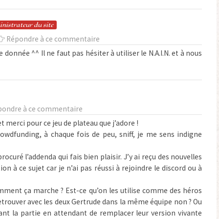
in
istrateur
du site
Répondre à ce commentaire
 donnée ^^ Il ne faut pas hésiter à utiliser le N.A.I.N. et à nous
pondre à ce commentaire
t merci pour ce jeu de plateau que j’adore !
crowdfunding, à chaque fois de peu, sniff, je me sens indigne
curé l’addenda qui fais bien plaisir. J’y ai reçu des nouvelles
ion à ce sujet car je n’ai pas réussi à rejoindre le discord ou à
omment ça marche ? Est-ce qu’on les utilise comme des héros
retrouver avec les deux Gertrude dans la même équipe non ? Ou
ant la partie en attendant de remplacer leur version vivante