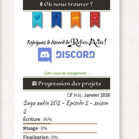
Où nous trouver ?
En cours de chargement ...
Progression des projets
Màj :
Janvier 2026
Saga audio 202 – Episode 2 – saison
2
Écriture
: 36%
Mixage
: 0%
Finalisation
: 0%