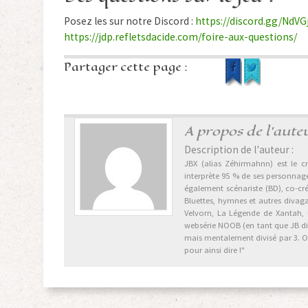
Posez les sur notre Discord :
https://discord.gg/NdV
https://jdp.refletsdacide.com/foire-aux-questions/
Partager cette page :
A propos de l'aute
Description de l'auteur :
JBX (alias Zéhirmahnn) est le cr
interprète 95 % de ses personnages
également scénariste (BD), co-cr
Bluettes, hymnes et autres divag
Velvorn, La Légende de Xantah,
websérie NOOB (en tant que JB dix 
mais mentalement divisé par 3. Ori
pour ainsi dire !"