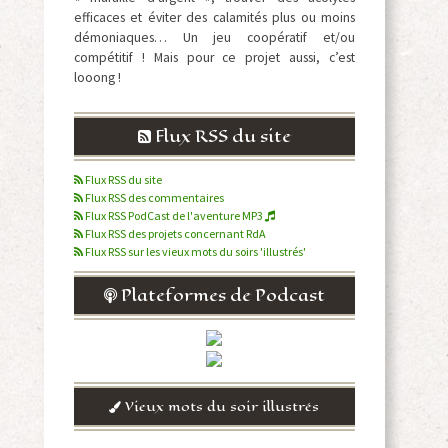
efficaces et éviter des calamités plus ou moins
démoniaques… Un jeu coopératif et/ou
compétitif ! Mais pour ce projet aussi, c’est
looong !
Flux RSS du site
Flux RSS du site
Flux RSS des commentaires
Flux RSS PodCast de l'aventure MP3
Flux RSS des projets concernant RdA
Flux RSS sur les vieux mots du soirs 'illustrés'
Plateformes de Podcast
Vieux mots du soir illustrés