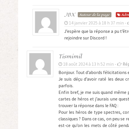
JBX
Auteur de la page
Adm
14 janvier 2025 à 18 h 37 min -
J’espère que la réponse a pu t’être
rejoindre sur Discord !
Tismimil
18 août 2024 à 13 h 52 min -
Ré
Bonjour. Tout d’abords félicitations e
Je suis déçu d’avoir raté les deux 
parfois.
Enfin bref, je me suis quand même pro
cartes de héros et j’aurais une quest
trouver la réponse dans le FAQ :
Pour les héros de type spectres, c
classiques ? Dans ce cas, on peu se 
est-ce qu’on les mets de côté pend