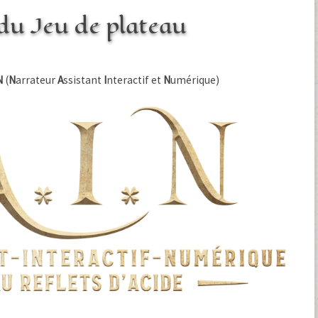
du Jeu de plateau
N
(
N
arrateur
A
ssistant
I
nteractif et
N
umérique)