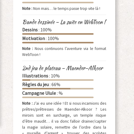
Note :
Non mais… le temps passe trop vite là !
Bande dessinée – La suite en WebToon !
Dessins
: 100%
Motivation
: 100%
Note :
Nous continuons l’aventure via le format
WebToon !
2nd jeu de plateau – Maender-Alkoor
Illustrations
: 10%
Règles du jeu
: 66%
Campagne Ulule
: %
Note :
J’ai eu une idée ! Et si nous incarnions des
prêtres/prêtresses de Maender-Alkoor ? Les
miroirs sont en surcharge, un temple risque
d’être maudit… il va donc falloir drainer/capter
la magie solaire, remettre de l’ordre dans la
« muraille d’argent », trouver des acolytes