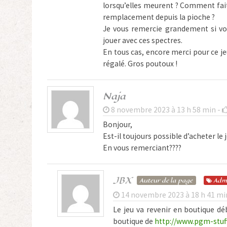
lorsqu’elles meurent ? Comment fait
remplacement depuis la pioche ?
Je vous remercie grandement si vo
jouer avec ces spectres.
En tous cas, encore merci pour ce je
régalé. Gros poutoux !
Naja
8 novembre 2023 à 13 h 58 min -
Bonjour,
Est-il toujours possible d’acheter le j
En vous remerciant????
JBX
Auteur de la page
Adm
14 novembre 2023 à 18 h 41 mi
Le jeu va revenir en boutique déb
boutique de
http://www.pgm-stuf