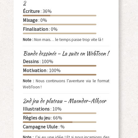
2
Écriture
: 36%
Mixage
: 0%
Finalisation
: 0%
Note :
Non mais… le temps passe trop vite là !
Bande dessinée – La suite en WebToon !
Dessins
: 100%
Motivation
: 100%
Note :
Nous continuons l’aventure via le format
WebToon !
2nd jeu de plateau – Maender-Alkoor
Illustrations
: 10%
Règles du jeu
: 66%
Campagne Ulule
: %
Note :
J’ai eu une idée ! Et si nous incarnions des