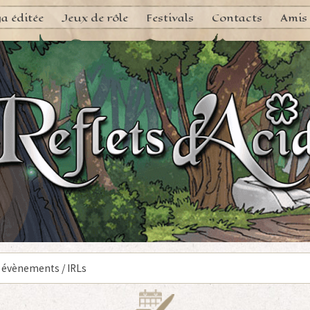
a éditée
Jeux de rôle
Festivals
Contacts
Amis
 évènements / IRLs