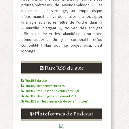
prêtres/prêtresses de Maender-Alkoor ? Les
miroirs sont en surcharge, un temple risque
d’être maudit… il va donc falloir drainer/capter
la magie solaire, remettre de l’ordre dans la
« muraille d’argent », trouver des acolytes
efficaces et éviter des calamités plus ou moins
démoniaques… Un jeu coopératif et/ou
compétitif ! Mais pour ce projet aussi, c’est
looong !
Flux RSS du site
Flux RSS du site
Flux RSS des commentaires
Flux RSS PodCast de l'aventure MP3
Flux RSS des projets concernant RdA
Flux RSS sur les vieux mots du soirs 'illustrés'
Plateformes de Podcast