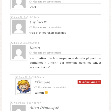
Répondre à ce commentaire
<3<3
30 mai 2018 à 21 h 15 min
Lapine02
Répondre à ce commentaire
trop bien les reflets d’acides
24 mai 2017 à 19 h 39 min
Karin
Répondre à ce commentaire
« un partisan de la transparence dans la plupart des
domaines « , hein? par exemple dans les tenues
vestimentaires?
25 mai 2017 à 13 h 00 min
Pfsm999
Admin
du site
Répondre à ce commentaire
ça non
30 mars 2017 à 15 h 21 min
Alien Démasqué