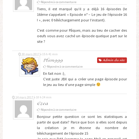
Répondre à ce commentaire
Tiens, il est marqué qu’il y a déjà 16 épisodes (le
16ème s’appelant « Episode n° – Le jeu de l’épisode 16
! », avec 0 téléchargement pour l’instant).
C’est comme pour Pâques, mais au lieu de cacher des
oeufs vous avez caché un épisode quelque part sur le
site ?
30 mars 2017 à 15 h 41 min
Pfsm999
Admin
du site
Répondre à ce commentaire
En fait non :),
C’est juste JBX qui a créer une page épisode pour
le jeu au lieu d’une page simple
14 mars 2017 à 10 h 24 min
Ezea
Répondre à ce commentaire
Bonjour petite question ce sont les statistiques a
partir de quel date? Parce que bon si elles sont depuis
la création je m étonne du nombre de
téléchargement de l’épisode 15
Je sais que RdA (comme la saga Mp3 en general) est