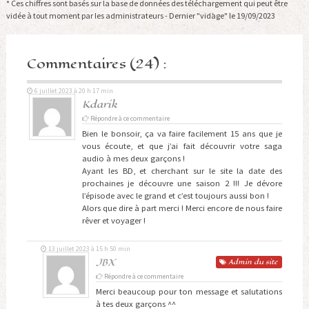
* Ces chiffres sont basés sur la base de données des téléchargement qui peut être
vidée à tout moment par les administrateurs - Dernier "vidage" le 19/09/2023
Commentaires (24) :
6 juillet 2023 à 20 h 17 min
Kdarik
Répondre à ce commentaire
Bien le bonsoir, ça va faire facilement 15 ans que je
vous écoute, et que j’ai fait découvrir votre saga
audio à mes deux garçons !
Ayant les BD, et cherchant sur le site la date des
prochaines je découvre une saison 2 !!! Je dévore
l’épisode avec le grand et c’est toujours aussi bon !
Alors que dire à part merci ! Merci encore de nous faire
rêver et voyager !
13 juillet 2023 à 15 h 50 min
JBX
Admin
du site
Répondre à ce commentaire
Merci beaucoup pour ton message et salutations
à tes deux garçons ^^