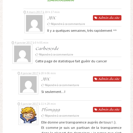
4 mars 2017 à 19 h 17 min
JBX
Admin
du site
Répondre à ce commentaire
Il y a quelques semaines, très rapidement ^^
4 janvier 2017 à 0 h 05 min
Carboxyde
Répondre à ce commentaire
Cette page de statistique fait guérir du cancer
4 janvier 2017 à 20 h 06 min
JBX
Admin
du site
Répondre à ce commentaire
Si seulement…!
5 janvier 2017 à 11 h 29 min
Pfsm999
Admin
du site
Répondre à ce commentaire
Elle donne une transparence auprès de tous ! :).
Et comme je suis un partisan de la transparence
dans la plupart des domaines : je pense que c’est