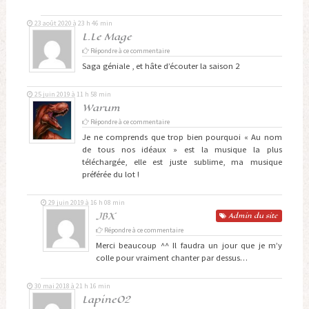
23 août 2020 à 23 h 46 min
L.Le Mage
Répondre à ce commentaire
Saga géniale , et hâte d’écouter la saison 2
25 juin 2019 à 11 h 58 min
Warum
Répondre à ce commentaire
Je ne comprends que trop bien pourquoi « Au nom
de tous nos idéaux » est la musique la plus
téléchargée, elle est juste sublime, ma musique
préférée du lot !
29 juin 2019 à 16 h 08 min
JBX
Admin
du site
Répondre à ce commentaire
Merci beaucoup ^^ Il faudra un jour que je m’y
colle pour vraiment chanter par dessus…
30 mai 2018 à 21 h 16 min
Lapine02