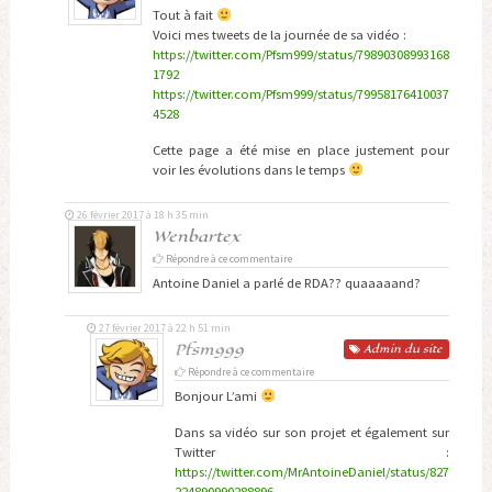
Tout à fait
Voici mes tweets de la journée de sa vidéo :
https://twitter.com/Pfsm999/status/79890308993168
1792
https://twitter.com/Pfsm999/status/79958176410037
4528
Cette page a été mise en place justement pour
voir les évolutions dans le temps
26 février 2017 à 18 h 35 min
Wenbartex
Répondre à ce commentaire
Antoine Daniel a parlé de RDA?? quaaaaand?
27 février 2017 à 22 h 51 min
Pfsm999
Admin
du site
Répondre à ce commentaire
Bonjour L’ami
Dans sa vidéo sur son projet et également sur
Twitter :
https://twitter.com/MrAntoineDaniel/status/827
224890990288896