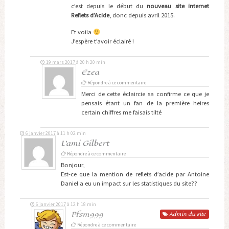
c’est depuis le début du
nouveau site internet
Reflets d’Acide
, donc depuis avril 2015.
Et voila
J’espère t’avoir éclairé !
19 mars 2017 à 20 h 20 min
Ezea
Répondre à ce commentaire
Merci de cette éclaircie sa confirme ce que je
pensais étant un fan de la première heires
certain chiffres me faisais tilté
6 janvier 2017 à 11 h 02 min
L'ami Gilbert
Répondre à ce commentaire
Bonjour,
Est-ce que la mention de reflets d’acide par Antoine
Daniel a eu un impact sur les statistiques du site??
6 janvier 2017 à 12 h 18 min
Pfsm999
Admin
du site
Répondre à ce commentaire