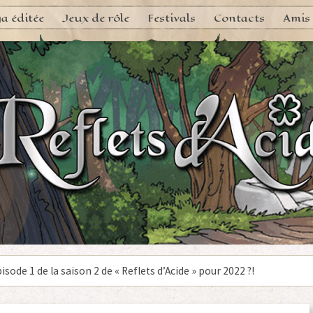
a éditée
Jeux de rôle
Festivals
Contacts
Amis
pisode 1 de la saison 2 de « Reflets d’Acide » pour 2022 ?!