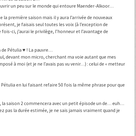
 s’ouvrir un peu sur le monde qui entoure Maender-Alkoor…
la première saison mais il y aura l’arrivée de nouveaux
sent, je faisais seul toutes les voix (à l’exception de
ois-ci, j’aurai le privilège, l’honneur et l’avantage de
a de Pétulia ♥ ! La pauvre…
, seul, devant mon micro, cherchant ma voie autant que mes
mposé à moi (et je ne l’avais pas vu venir…) : celui de « metteur
isé Pétulia en lui faisant refaire 50 fois la même phrase pour que
2022, la saison 2 commencera avec un petit épisode un de… euh…
as la durée estimée, je ne sais jamais vraiment quand je