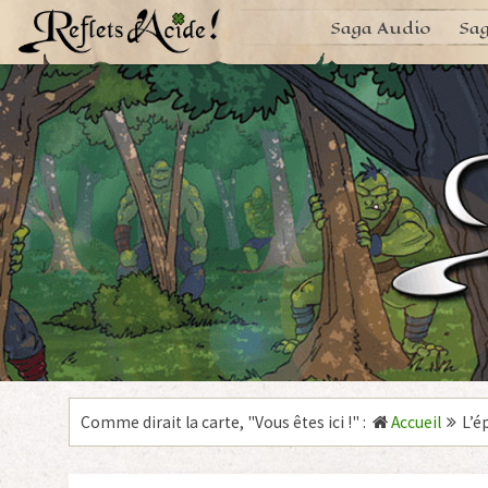
Aller
Saga Audio
Sag
au
contenu
Comme dirait la carte, "
Vous êtes ici !
"
:
Accueil
L’é