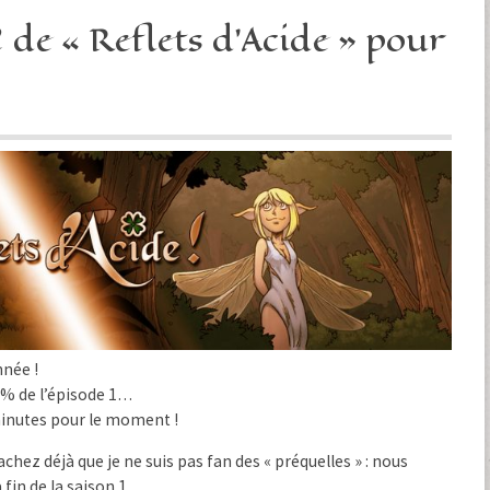
2 de « Reflets d’Acide » pour
nnée !
 % de l’épisode 1…
 minutes pour le moment !
achez déjà que je ne suis pas fan des « préquelles » : nous
 fin de la saison 1…