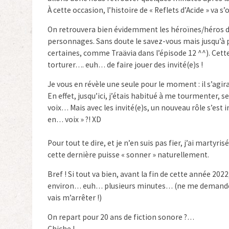
À cette occasion, l’histoire de « Reflets d’Acide » va
On retrouvera bien évidemment les héroïnes/héros de 
personnages. Sans doute le savez-vous mais jusqu’à pré
certaines, comme Traävia dans l’épisode 12 ^^). Cette f
torturer…. euh… de faire jouer des invité(e)s !
Je vous en révèle une seule pour le moment : il s’agir
En effet, jusqu’ici, j’étais habitué à me tourmenter
voix… Mais avec les invité(e)s, un nouveau rôle s’est i
en… voix » ?! XD
Pour tout te dire, et je n’en suis pas fier, j’ai martyr
cette dernière puisse « sonner » naturellement.
Bref ! Si tout va bien, avant la fin de cette année 
environ… euh… plusieurs minutes… (ne me demandez p
vais m’arrêter !)
On repart pour 20 ans de fiction sonore ?…
Chiche !