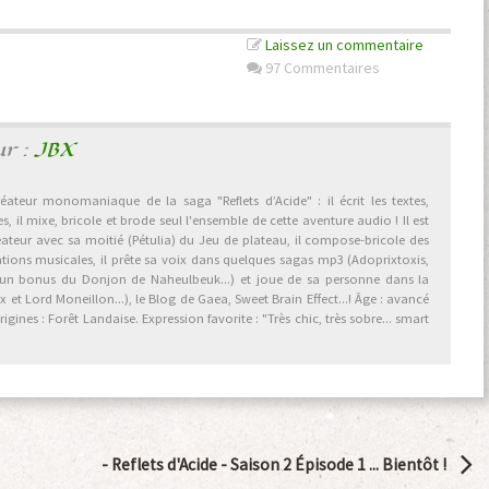
Laissez un commentaire
97 Commentaires
ur :
JBX
éateur monomaniaque de la saga "Reflets d’Acide" : il écrit les textes,
, il mixe, bricole et brode seul l'ensemble de cette aventure audio ! Il est
éateur avec sa moitié (Pétulia) du Jeu de plateau, il compose-bricole des
ations musicales, il prête sa voix dans quelques sagas mp3 (Adoprixtoxis,
 un bonus du Donjon de Naheulbeuk...) et joue de sa personne dans la
et Lord Moneillon...), le Blog de Gaea, Sweet Brain Effect...! Âge : avancé
gines : Forêt Landaise. Expression favorite : "Très chic, très sobre... smart
-
Reflets d'Acide - Saison 2 Épisode 1 ... Bientôt !