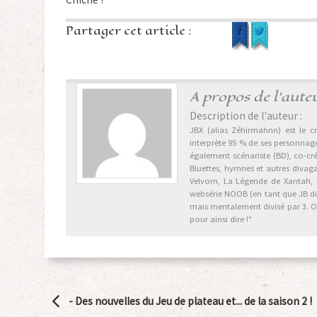
Partager cet article :
A propos de l'aute
Description de l'auteur :
JBX (alias Zéhirmahnn) est le cr
interprète 95 % de ses personnages
également scénariste (BD), co-cr
Bluettes, hymnes et autres divag
Velvorn, La Légende de Xantah,
websérie NOOB (en tant que JB dix 
mais mentalement divisé par 3. Ori
pour ainsi dire !"
Navigation
-
Des nouvelles du Jeu de plateau et... de la saison 2 !