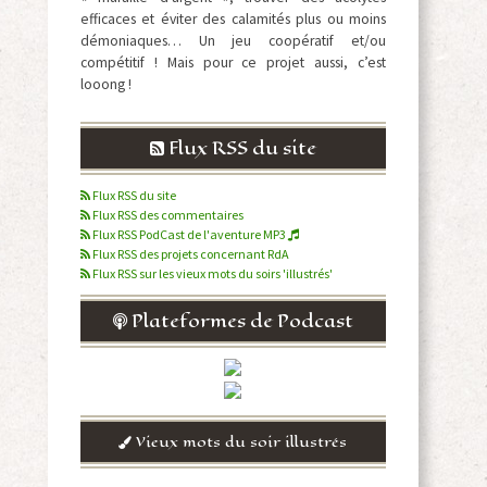
efficaces et éviter des calamités plus ou moins
démoniaques… Un jeu coopératif et/ou
compétitif ! Mais pour ce projet aussi, c’est
looong !
Flux RSS du site
Flux RSS du site
Flux RSS des commentaires
Flux RSS PodCast de l'aventure MP3
Flux RSS des projets concernant RdA
Flux RSS sur les vieux mots du soirs 'illustrés'
Plateformes de Podcast
Vieux mots du soir illustrés