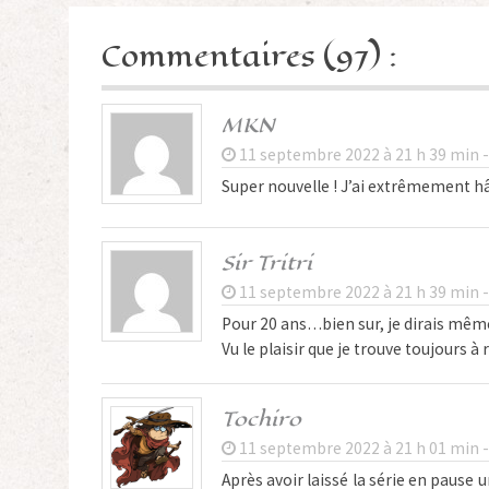
Article
Commentaires (97) :
MKN
11 septembre 2022 à 21 h 39 min 
Super nouvelle ! J’ai extrêmement hâ
Sir Tritri
11 septembre 2022 à 21 h 39 min 
Pour 20 ans…bien sur, je dirais même 
Vu le plaisir que je trouve toujours à
Tochiro
11 septembre 2022 à 21 h 01 min 
Après avoir laissé la série en pause