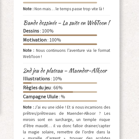
Note :
Non mais… le temps passe trop vite là !
Bande dessinée – La suite en WebToon !
Dessins
: 100%
Motivation
: 100%
Note :
Nous continuons l’aventure via le format
WebToon !
2nd jeu de plateau – Maender-Alkoor
Illustrations
: 10%
Règles du jeu
: 66%
Campagne Ulule
: %
Note :
J’ai eu une idée ! Et si nous incarnions des
prêtres/prêtresses de Maender-Alkoor ? Les
miroirs sont en surcharge, un temple risque
d’être maudit… il va donc falloir drainer/capter
la magie solaire, remettre de l’ordre dans la
« muraille d’argent », trouver des acolytes