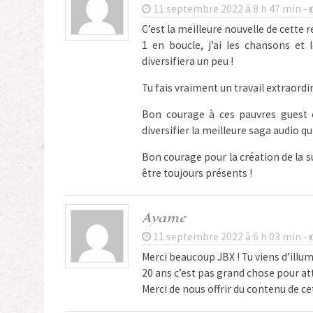
11 septembre 2022 à 8 h 47 min -
C’est la meilleure nouvelle de cette 
1 en boucle, j’ai les chansons et
diversifiera un peu !
Tu fais vraiment un travail extraordin
Bon courage à ces pauvres guest et
diversifier la meilleure saga audio qui
Bon courage pour la création de la s
être toujours présents !
Ayame
11 septembre 2022 à 6 h 03 min -
Merci beaucoup JBX ! Tu viens d’ill
20 ans c’est pas grand chose pour att
Merci de nous offrir du contenu de ce