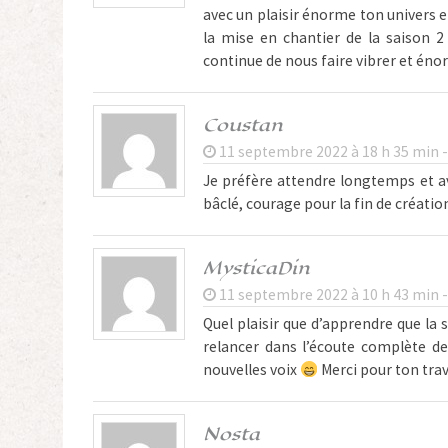
avec un plaisir énorme ton univers et
la mise en chantier de la saison 
continue de nous faire vibrer et éno
Coustan
11 septembre 2022 à 18 h 35 min 
Je préfère attendre longtemps et a
bâclé, courage pour la fin de créatio
MysticaDin
11 septembre 2022 à 10 h 43 min 
Quel plaisir que d’apprendre que la 
relancer dans l’écoute complète de
nouvelles voix
Merci pour ton trav
Nosta