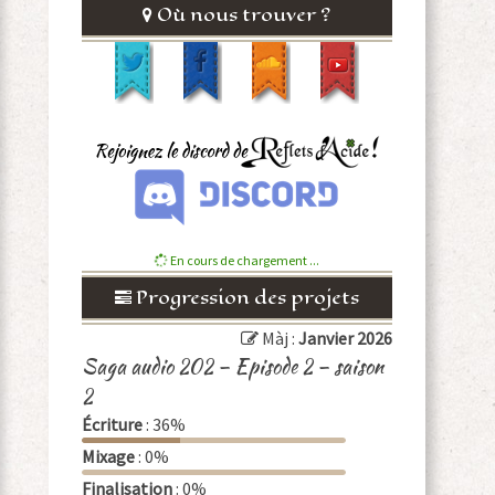
Où nous trouver ?
En cours de chargement ...
Progression des projets
Màj :
Janvier 2026
Saga audio 202 – Episode 2 – saison
2
Écriture
: 36%
Mixage
: 0%
Finalisation
: 0%