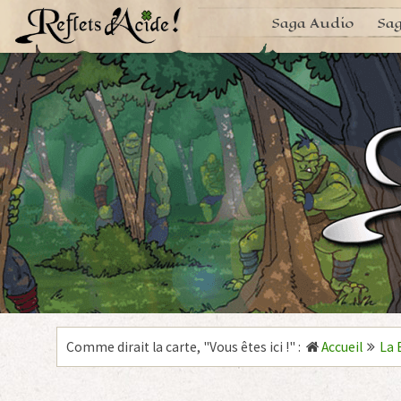
Aller
Saga Audio
Sag
au
contenu
Comme dirait la carte, "
Vous êtes ici !
"
:
Accueil
La 