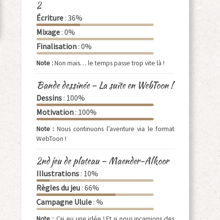
2
Écriture
: 36%
Mixage
: 0%
Finalisation
: 0%
Note :
Non mais… le temps passe trop vite là !
Bande dessinée – La suite en WebToon !
Dessins
: 100%
Motivation
: 100%
Note :
Nous continuons l’aventure via le format
WebToon !
2nd jeu de plateau – Maender-Alkoor
Illustrations
: 10%
Règles du jeu
: 66%
Campagne Ulule
: %
Note :
J’ai eu une idée ! Et si nous incarnions des