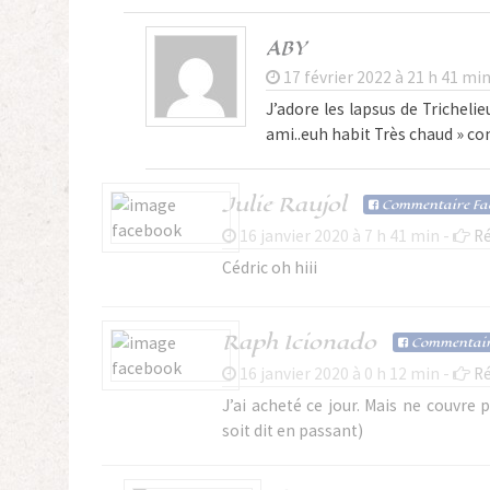
ABY
17 février 2022 à 21 h 41 min
J’adore les lapsus de Tricheli
ami..euh habit Très chaud » co
Julie Raujol
Com
mentaire Fa
16 janvier 2020 à 7 h 41 min -
R
Cédric oh hiii
Raph Icionado
Com
mentair
16 janvier 2020 à 0 h 12 min -
R
J’ai acheté ce jour. Mais ne couvre 
soit dit en passant)