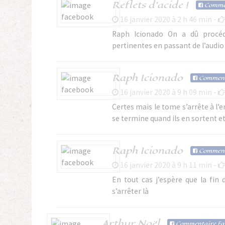
Reflets d'acide !
Com
me
16 janvier 2020 à 2 h 46 min -
Raph Icionado On a dû procéde
pertinentes en passant de l’audio 
Raph Icionado
Com
men
16 janvier 2020 à 9 h 09 min -
Certes mais le tome s’arrête à l’e
se termine quand ils en sortent e
Raph Icionado
Com
men
16 janvier 2020 à 9 h 11 min -
En tout cas j’espère que la fin
s’arrêter là
Arthur Noël
Com
mentaire Fa