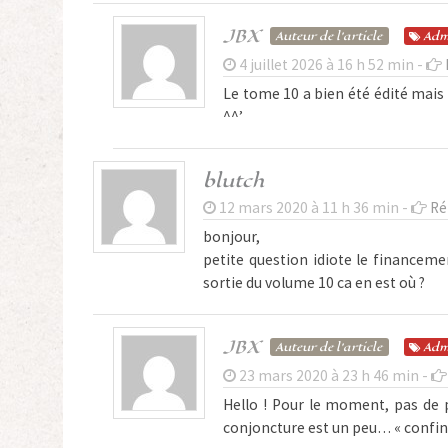
JBX
Auteur de l'article
Adm
4 juillet 2026 à 16 h 52 min -
Le tome 10 a bien été édité mais
^^’
blutch
12 mars 2020 à 11 h 36 min -
Ré
bonjour,
petite question idiote le financemen
sortie du volume 10 ca en est où ?
JBX
Auteur de l'article
Adm
23 mars 2020 à 23 h 46 min -
Hello ! Pour le moment, pas de pr
conjoncture est un peu… « confiné