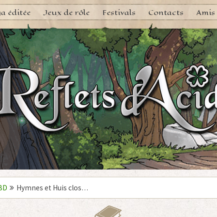
a éditée
Jeux de rôle
Festivals
Contacts
Amis
BD
Hymnes et Huis clos…