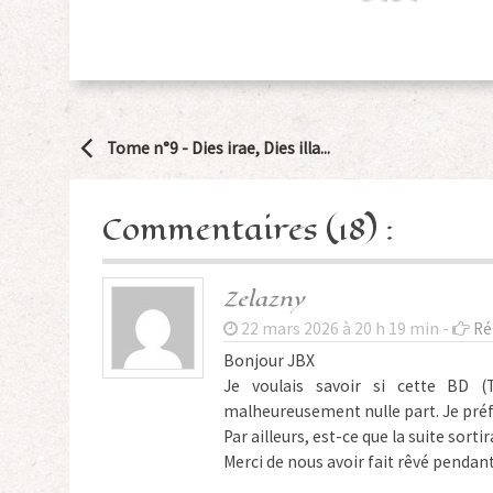
Navigation
Tome n°9 -
Dies irae, Dies illa...
Article
Commentaires (18) :
Zelazny
22 mars 2026 à 20 h 19 min -
Ré
Bonjour JBX
Je voulais savoir si cette BD 
malheureusement nulle part. Je préf
Par ailleurs, est-ce que la suite sort
Merci de nous avoir fait rêvé pendan