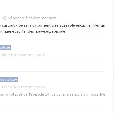
 -
Répondre à ce commentaire
eu surtout « Se serait vraiment très agréable encu….enfiler un
ntinuer et sorter des nouveaux épisode
cebook
épondre à ce commentaire
e Facebook
épondre à ce commentaire
pas la totalité de l’épisode 14 (ce qui me semblait impossible