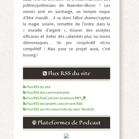
prêtres/prêtresses de Maender-Alkoor ? Les
miroirs sont en surcharge, un temple risque
d’être maudit… il va donc falloir drainer/capter
la magie solaire, remettre de l’ordre dans la
« muraille d’argent », trouver des acolytes
efficaces et éviter des calamités plus ou moins
démoniaques… Un jeu coopératif et/ou
compétitif ! Mais pour ce projet aussi, c’est
looong !
Flux RSS du site
Flux RSS du site
Flux RSS des commentaires
Flux RSS PodCast de l'aventure MP3
Flux RSS des projets concernant RdA
Flux RSS sur les vieux mots du soirs 'illustrés'
Plateformes de Podcast