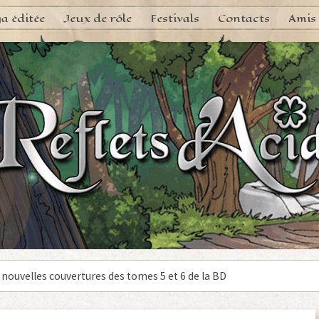
a éditée
Jeux de rôle
Festivals
Contacts
Amis
 nouvelles couvertures des tomes 5 et 6 de la BD