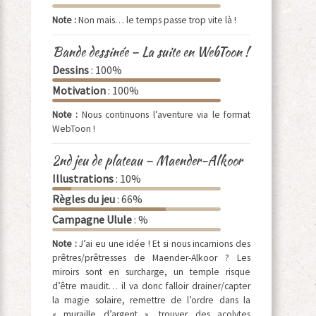
Note :
Non mais… le temps passe trop vite là !
Bande dessinée – La suite en WebToon !
Dessins
: 100%
Motivation
: 100%
Note :
Nous continuons l’aventure via le format
WebToon !
2nd jeu de plateau – Maender-Alkoor
Illustrations
: 10%
Règles du jeu
: 66%
Campagne Ulule
: %
Note :
J’ai eu une idée ! Et si nous incarnions des
prêtres/prêtresses de Maender-Alkoor ? Les
miroirs sont en surcharge, un temple risque
d’être maudit… il va donc falloir drainer/capter
la magie solaire, remettre de l’ordre dans la
« muraille d’argent », trouver des acolytes