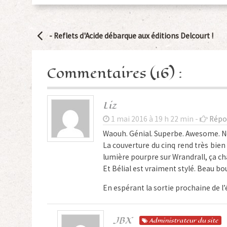
Navigation
-
Reflets d'Acide débarque aux éditions Delcourt !
Article
Commentaires (16) :
Liz
1 mai 2016 à 19 h 22 min -
Répo
Waouh. Génial. Superbe. Awesome. No
La couverture du cinq rend très bien
lumière pourpre sur Wrandrall, ça c
Et Bélial est vraiment stylé. Beau bou
En espérant la sortie prochaine de l
JBX
Admin
istrateur
du site