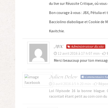
du live sur Réussite Critique, où vou
Bon courage à vous : JBX, Pétulia et 
Bacciolino diabolique et Cookie de M
Kavitchie.
JBX
Admin
istrateur
du site
12 avril 2016 à 17 h 07 min -
Merci beaucoup pour ton messag
Julien Deloy
Com
mentaire F
3 avril 2016 à 5 h 20 min -
Répon
Lol l’épisode 16 la bonne blague
racontait étant petit au coin coin du