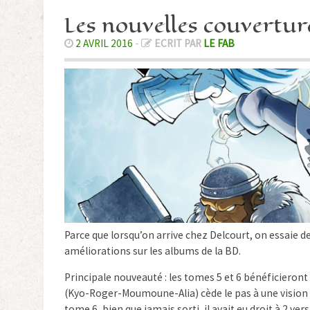
Les nouvelles couverture
2 AVRIL 2016
-
ECRIT PAR
LE FAB
Parce que lorsqu’on arrive chez Delcourt, on essaie d
améliorations sur les albums de la BD.
Principale nouveauté : les tomes 5 et 6 bénéficieront
(Kyo-Roger-Moumoune-Alia) cède le pas à une vision p
tome 6, bien que jamais sorti, il avait eu droit à 2 ve