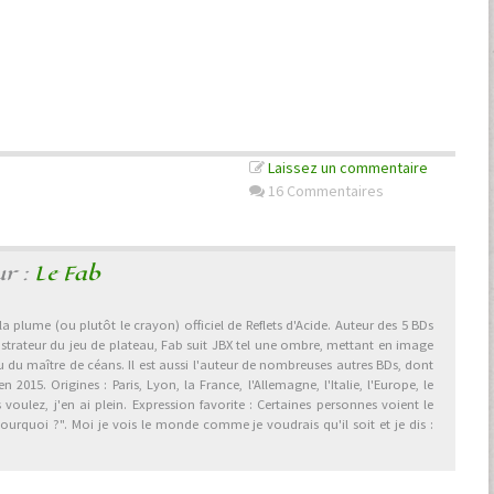
Laissez un commentaire
16 Commentaires
ur :
Le Fab
 la plume (ou plutôt le crayon) officiel de Reflets d'Acide. Auteur des 5 BDs
illustrateur du jeu de plateau, Fab suit JBX tel une ombre, mettant en image
u du maître de céans. Il est aussi l'auteur de nombreuses autres BDs, dont
015. Origines : Paris, Lyon, la France, l'Allemagne, l'Italie, l'Europe, le
ulez, j'en ai plein. Expression favorite : Certaines personnes voient le
urquoi ?". Moi je vois le monde comme je voudrais qu'il soit et je dis :