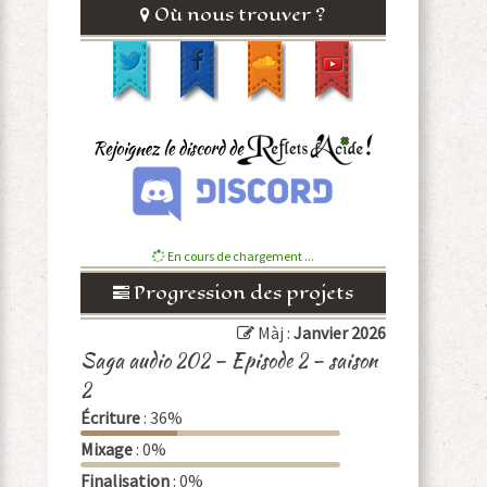
Où nous trouver ?
En cours de chargement ...
Progression des projets
Màj :
Janvier 2026
Saga audio 202 – Episode 2 – saison
2
Écriture
: 36%
Mixage
: 0%
Finalisation
: 0%