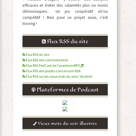
efficaces et éviter des calamités plus ou moins
démoniaques… Un jeu coopératif et/ou
compétitif ! Mais pour ce projet aussi, c’est
looong !
Flux RSS du site
Flux RSS du site
Flux RSS des commentaires
Flux RSS PodCast de l'aventure MP3
Flux RSS des projets concernant RdA
Flux RSS sur les vieux mots du soirs 'illustrés'
Plateformes de Podcast
Vieux mots du soir illustrés