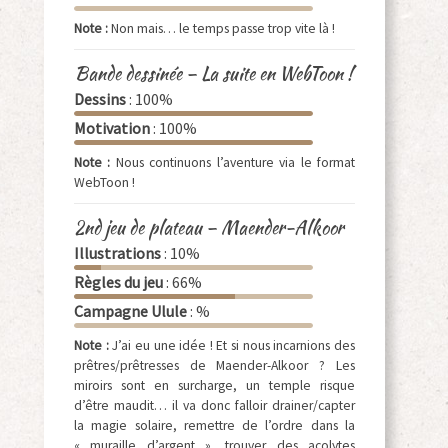
Note :
Non mais… le temps passe trop vite là !
Bande dessinée – La suite en WebToon !
Dessins
: 100%
Motivation
: 100%
Note :
Nous continuons l’aventure via le format
WebToon !
2nd jeu de plateau – Maender-Alkoor
Illustrations
: 10%
Règles du jeu
: 66%
Campagne Ulule
: %
Note :
J’ai eu une idée ! Et si nous incarnions des
prêtres/prêtresses de Maender-Alkoor ? Les
miroirs sont en surcharge, un temple risque
d’être maudit… il va donc falloir drainer/capter
la magie solaire, remettre de l’ordre dans la
« muraille d’argent », trouver des acolytes