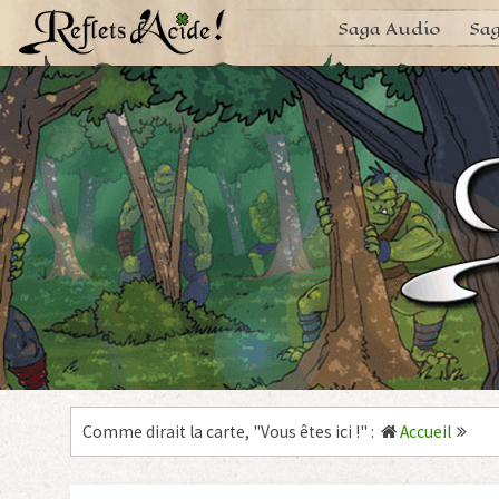
Aller
Saga Audio
Sag
au
contenu
Comme dirait la carte, "
Vous êtes ici !
"
:
Accueil