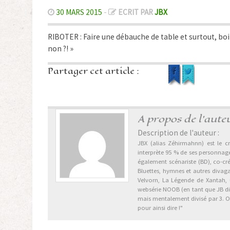
30 MARS 2015
-
ECRIT PAR
JBX
RIBOTER : Faire une débauche de table et surtout, boir
non ?! »
Partager cet article :
A propos de l'aute
Description de l'auteur :
JBX (alias Zéhirmahnn) est le cr
interprète 95 % de ses personnages
également scénariste (BD), co-cr
Bluettes, hymnes et autres divag
Velvorn, La Légende de Xantah,
websérie NOOB (en tant que JB dix 
mais mentalement divisé par 3. Ori
pour ainsi dire !"