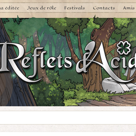
a éditée
Jeux de rôle
Festivals
Contacts
Amis