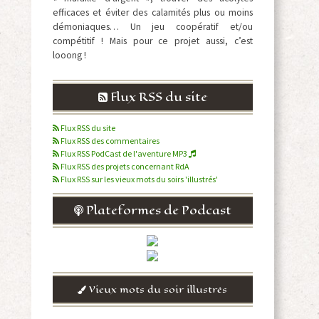
efficaces et éviter des calamités plus ou moins
démoniaques… Un jeu coopératif et/ou
compétitif ! Mais pour ce projet aussi, c’est
looong !
Flux RSS du site
Flux RSS du site
Flux RSS des commentaires
Flux RSS PodCast de l'aventure MP3
Flux RSS des projets concernant RdA
Flux RSS sur les vieux mots du soirs 'illustrés'
Plateformes de Podcast
Vieux mots du soir illustrés