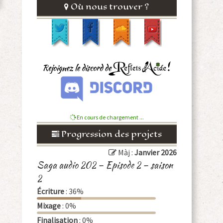
Où nous trouver ?
En cours de chargement ...
Progression des projets
Màj :
Janvier 2026
Saga audio 202 – Episode 2 – saison
2
Écriture
: 36%
Mixage
: 0%
Finalisation
: 0%