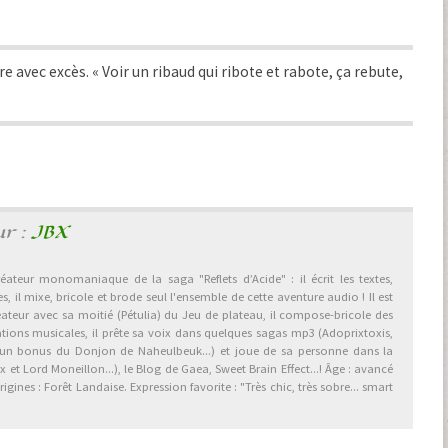
e avec excès. « Voir un ribaud qui ribote et rabote, ça rebute,
ur :
JBX
éateur monomaniaque de la saga "Reflets d’Acide" : il écrit les textes,
, il mixe, bricole et brode seul l'ensemble de cette aventure audio ! Il est
éateur avec sa moitié (Pétulia) du Jeu de plateau, il compose-bricole des
ations musicales, il prête sa voix dans quelques sagas mp3 (Adoprixtoxis,
 un bonus du Donjon de Naheulbeuk...) et joue de sa personne dans la
et Lord Moneillon...), le Blog de Gaea, Sweet Brain Effect...! Âge : avancé
gines : Forêt Landaise. Expression favorite : "Très chic, très sobre... smart