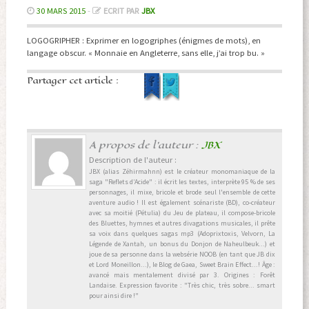
30 MARS 2015
-
ECRIT PAR
JBX
LOGOGRIPHER : Exprimer en logogriphes (énigmes de mots), en
langage obscur. « Monnaie en Angleterre, sans elle, j’ai trop bu. »
Partager cet article :
A propos de l'auteur :
JBX
Description de l'auteur :
JBX (alias Zéhirmahnn) est le créateur monomaniaque de la
saga "Reflets d’Acide" : il écrit les textes, interprète 95 % de ses
personnages, il mixe, bricole et brode seul l'ensemble de cette
aventure audio ! Il est également scénariste (BD), co-créateur
avec sa moitié (Pétulia) du Jeu de plateau, il compose-bricole
des Bluettes, hymnes et autres divagations musicales, il prête
sa voix dans quelques sagas mp3 (Adoprixtoxis, Velvorn, La
Légende de Xantah, un bonus du Donjon de Naheulbeuk...) et
joue de sa personne dans la websérie NOOB (en tant que JB dix
et Lord Moneillon...), le Blog de Gaea, Sweet Brain Effect...! Âge :
avancé mais mentalement divisé par 3. Origines : Forêt
Landaise. Expression favorite : "Très chic, très sobre... smart
pour ainsi dire !"