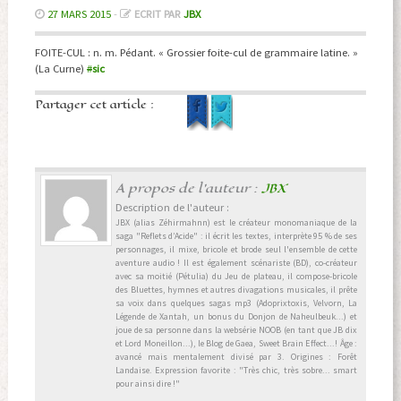
27 MARS 2015
-
ECRIT PAR
JBX
FOITE-CUL : n. m. Pédant. « Grossier foite-cul de grammaire latine. »
(La Curne)
#
sic
Partager cet article :
A propos de l'auteur :
JBX
Description de l'auteur :
JBX (alias Zéhirmahnn) est le créateur monomaniaque de la
saga "Reflets d’Acide" : il écrit les textes, interprète 95 % de ses
personnages, il mixe, bricole et brode seul l'ensemble de cette
aventure audio ! Il est également scénariste (BD), co-créateur
avec sa moitié (Pétulia) du Jeu de plateau, il compose-bricole
des Bluettes, hymnes et autres divagations musicales, il prête
sa voix dans quelques sagas mp3 (Adoprixtoxis, Velvorn, La
Légende de Xantah, un bonus du Donjon de Naheulbeuk...) et
joue de sa personne dans la websérie NOOB (en tant que JB dix
et Lord Moneillon...), le Blog de Gaea, Sweet Brain Effect...! Âge :
avancé mais mentalement divisé par 3. Origines : Forêt
Landaise. Expression favorite : "Très chic, très sobre... smart
pour ainsi dire !"