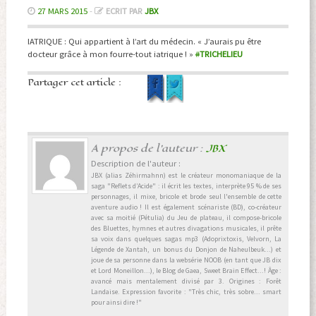
27 MARS 2015
-
ECRIT PAR
JBX
IATRIQUE : Qui appartient à l’art du médecin. « J’aurais pu être
docteur grâce à mon fourre-tout iatrique ! »
#
TRICHELIEU
Partager cet article :
A propos de l'auteur :
JBX
Description de l'auteur :
JBX (alias Zéhirmahnn) est le créateur monomaniaque de la
saga "Reflets d’Acide" : il écrit les textes, interprète 95 % de ses
personnages, il mixe, bricole et brode seul l'ensemble de cette
aventure audio ! Il est également scénariste (BD), co-créateur
avec sa moitié (Pétulia) du Jeu de plateau, il compose-bricole
des Bluettes, hymnes et autres divagations musicales, il prête
sa voix dans quelques sagas mp3 (Adoprixtoxis, Velvorn, La
Légende de Xantah, un bonus du Donjon de Naheulbeuk...) et
joue de sa personne dans la websérie NOOB (en tant que JB dix
et Lord Moneillon...), le Blog de Gaea, Sweet Brain Effect...! Âge :
avancé mais mentalement divisé par 3. Origines : Forêt
Landaise. Expression favorite : "Très chic, très sobre... smart
pour ainsi dire !"