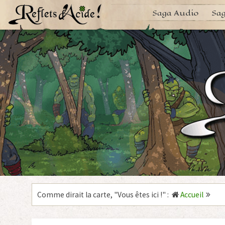
Aller
Saga Audio
Sag
au
contenu
Comme dirait la carte, "
Vous êtes ici !
"
:
Accueil