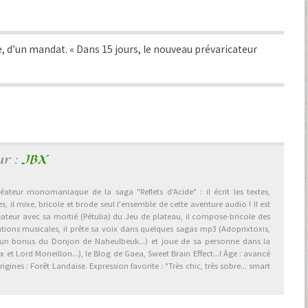
 d’un mandat. « Dans 15 jours, le nouveau prévaricateur
ur :
JBX
éateur monomaniaque de la saga "Reflets d’Acide" : il écrit les textes,
, il mixe, bricole et brode seul l'ensemble de cette aventure audio ! Il est
éateur avec sa moitié (Pétulia) du Jeu de plateau, il compose-bricole des
ations musicales, il prête sa voix dans quelques sagas mp3 (Adoprixtoxis,
 un bonus du Donjon de Naheulbeuk...) et joue de sa personne dans la
et Lord Moneillon...), le Blog de Gaea, Sweet Brain Effect...! Âge : avancé
gines : Forêt Landaise. Expression favorite : "Très chic, très sobre... smart