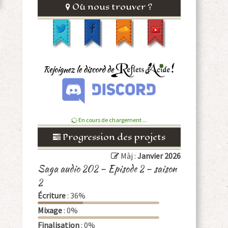
Où nous trouver ?
En cours de chargement ...
Progression des projets
Màj :
Janvier 2026
Saga audio 202 – Episode 2 – saison
2
Écriture
: 36%
Mixage
: 0%
Finalisation
: 0%