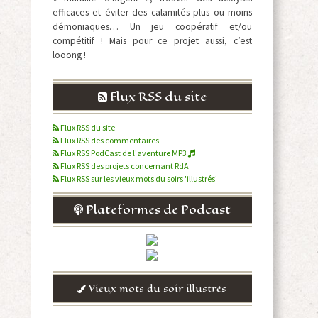
efficaces et éviter des calamités plus ou moins
démoniaques… Un jeu coopératif et/ou
compétitif ! Mais pour ce projet aussi, c’est
looong !
Flux RSS du site
Flux RSS du site
Flux RSS des commentaires
Flux RSS PodCast de l'aventure MP3
Flux RSS des projets concernant RdA
Flux RSS sur les vieux mots du soirs 'illustrés'
Plateformes de Podcast
Vieux mots du soir illustrés