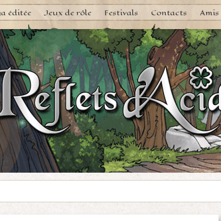
a éditée
Jeux de rôle
Festivals
Contacts
Amis