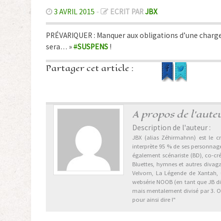
3 AVRIL 2015
-
ECRIT PAR
JBX
PRÉVARIQUER : Manquer aux obligations d’une charge,
sera… »
#
SUSPENS
!
Partager cet article :
A propos de l'aute
Description de l'auteur :
JBX (alias Zéhirmahnn) est le cr
interprète 95 % de ses personnages
également scénariste (BD), co-cr
Bluettes, hymnes et autres divag
Velvorn, La Légende de Xantah,
websérie NOOB (en tant que JB dix 
mais mentalement divisé par 3. Ori
pour ainsi dire !"