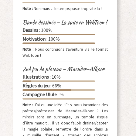
Note :
Non mais… le temps passe trop vite là !
Bande dessinée – La suite en WebToon !
Dessins
: 100%
Motivation
: 100%
Note :
Nous continuons l’aventure via le format
WebToon !
2nd jeu de plateau – Maender-Alkoor
Illustrations
: 10%
Règles du jeu
: 66%
Campagne Ulule
: %
Note :
J’ai eu une idée ! Et si nous incarnions des
prêtres/prêtresses de Maender-Alkoor ? Les
miroirs sont en surcharge, un temple risque
d’être maudit… il va donc falloir drainer/capter
la magie solaire, remettre de l’ordre dans la
« muraille d’argent », trouver des acolytes