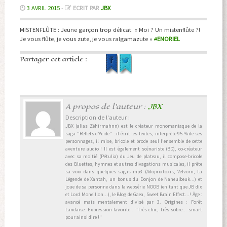
3 AVRIL 2015
-
ECRIT PAR
JBX
MISTENFLÛTE : Jeune garçon trop délicat. « Moi ? Un mistenflûte ?!
Je vous flûte, je vous zute, je vous ralgamazute »
#
ENORIEL
Partager cet article :
A propos de l'auteur :
JBX
Description de l'auteur :
JBX (alias Zéhirmahnn) est le créateur monomaniaque de la
saga "Reflets d’Acide" : il écrit les textes, interprète 95 % de ses
personnages, il mixe, bricole et brode seul l'ensemble de cette
aventure audio ! Il est également scénariste (BD), co-créateur
avec sa moitié (Pétulia) du Jeu de plateau, il compose-bricole
des Bluettes, hymnes et autres divagations musicales, il prête
sa voix dans quelques sagas mp3 (Adoprixtoxis, Velvorn, La
Légende de Xantah, un bonus du Donjon de Naheulbeuk...) et
joue de sa personne dans la websérie NOOB (en tant que JB dix
et Lord Moneillon...), le Blog de Gaea, Sweet Brain Effect...! Âge :
avancé mais mentalement divisé par 3. Origines : Forêt
Landaise. Expression favorite : "Très chic, très sobre... smart
pour ainsi dire !"