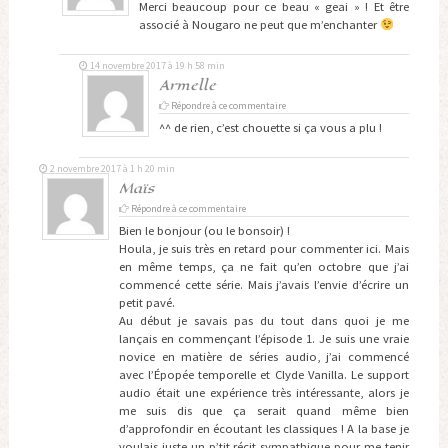
Merci beaucoup pour ce beau « geai » ! Et être
associé à Nougaro ne peut que m’enchanter
14 novembre 2017 à 19 h 58 min
Armelle
Répondre à ce commentaire
^^ de rien, c’est chouette si ça vous a plu !
2 novembre 2017 à 1 h 20 min
Maïs
Répondre à ce commentaire
Bien le bonjour (ou le bonsoir) !
Houla, je suis très en retard pour commenter ici. Mais
en même temps, ça ne fait qu’en octobre que j’ai
commencé cette série. Mais j’avais l’envie d’écrire un
petit pavé.
Au début je savais pas du tout dans quoi je me
lançais en commençant l’épisode 1. Je suis une vraie
novice en matière de séries audio, j’ai commencé
avec l’Épopée temporelle et Clyde Vanilla. Le support
audio était une expérience très intéressante, alors je
me suis dis que ça serait quand même bien
d’approfondir en écoutant les classiques ! A la base je
voulais juste un p’tit récit sympathique pour me tenir