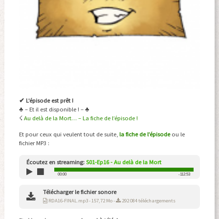
✔ L’épisode est prêt !
♣ – Et il est disponible ! – ♣
☇
Au delà de la Mort… – La fiche de l’épisode !
Et pour ceux qui veulent tout de suite,
la fiche de l’épisode
ou le
fichier MP3 :
Écoutez en streaming:
S01-Ep16 - Au delà de la Mort
00:00
-112:53
Télécharger le fichier sonore
RDA16-FINAL.mp3 - 157,72 Mo -
292 084 téléchargements