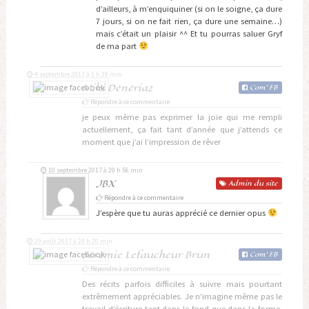
d’ailleurs, à m’enquiquiner (si on le soigne, ça dure
7 jours, si on ne fait rien, ça dure une semaine…)
mais c’était un plaisir ^^ Et tu pourras saluer Gryf
de ma part
4 septembre 2017 à 1 h 39 min
Miki Dénériaz
Com
'
FB
Répondre à ce commentaire
je peux même pas exprimer la joie qui me rempli
actuellement, ça fait tant d’année que j’attends ce
moment que j’ai l’impression de rêver
10 septembre 2017 à 20 h 56 min
JBX
Admin
du site
Répondre à ce commentaire
J’espère que tu auras apprécié ce dernier opus
29 août 2017 à 23 h 20 min
Jérémie Lefaucheur Brun
Com
'
FB
Répondre à ce commentaire
Des récits parfois difficiles à suivre mais pourtant
extrêmement appréciables. Je n’imagine même pas le
travail d’écriture tant dans le fond que dans la forme.