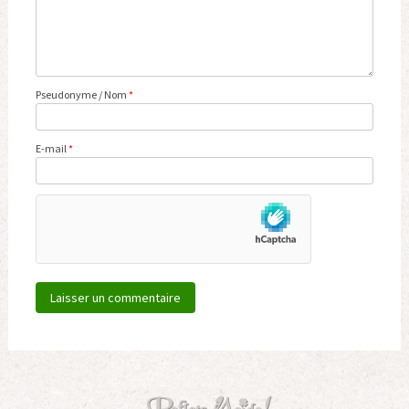
Pseudonyme / Nom
*
E-mail
*