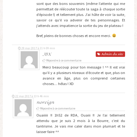
sont que des bons souvenirs (même l’attente qui me
permettait de réécouter toute la saga à chaque sortie
d’épisode !) et tellement plus. J’ai hâte de voir la suite,
savoir ce qu’il va advenir de tes personnages. Et
j’attends avec impatience la sortie du jeu de plateau !
Bref, pleins de bonnes choses et encore merci.
29 mai 2017 à 21 h 09 min
JBX
Admin
du site
Répondre à ce commentaire
Merci beaucoup pour ton message ! ^^ Il est vrai
qu’il y a plusieurs niveaux d’écoute et que, plus on
avance en âge, plus on comprend certaines
choses… hélas ! XD
22 mai 2017 à 13 h 46 min
noreign
Répondre à ce commentaire
Ouaiiiii !! 1h52 de RDA, Ouaiii !! Je l’ai tellement
attendu que je suis 2 mois à la Bourre, c’est du
tantrisme. Je vais me caler dans mon plumart et te
laisser faire ^^