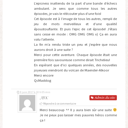
L’epicness inattendu de la part d’une bande d’échecs
ambulant. Je sens que comme tous les autres
épisodes, je vais le réécouter plus d’une fois!
Cet épisode est à l’image de tous les autres, rempli de
jeu de mots merveilleux et d’une qualité
époustouflante. Et puis l’epic de cet épisode! J’étais
sans cesse en mode : OMG OMG OMG x) Ça en aura
valu l’attente.
La fin m’a rendu triste un peu et j’espère que nous
aurons droit à une suite ?
Merci pour cette aventure. Chaque épisode était une
première fois savoureuse comme dirait Trichelieu!
En espérant que d’ici quelques années, des nouvelles
joyeuses viendront du volcan de Maender-Alkoor
Merci encore
QcMaddog
9 juin 2017 à 10 h 05 min
JBX
Admin
du site
Répondre à ce commentaire
Merci beaucoup ^^ Il y aura bien sûr une suite
Je ne peux pas laisser mes pauvres héros comme
ça !