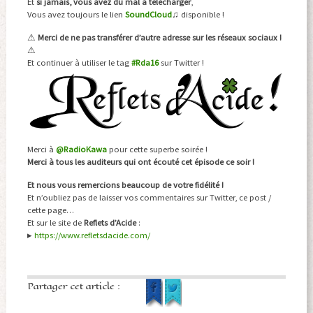
Et
si jamais, vous avez du mal à télécharger
,
Vous avez toujours le lien
SoundCloud
♫ disponible !
⚠
Merci de ne pas transférer d’autre adresse sur les réseaux sociaux !
⚠
Et continuer à utiliser le tag
#Rda16
sur Twitter !
Merci à
@RadioKawa
pour cette superbe soirée !
Merci à tous les auditeurs qui ont écouté cet épisode ce soir !
Et nous vous remercions beaucoup de votre fidélité !
Et n’oubliez pas de laisser vos commentaires sur Twitter, ce post /
cette page…
Et sur le site de
Reflets d’Acide
:
▸
https://www.refletsdacide.com/
Partager cet article :