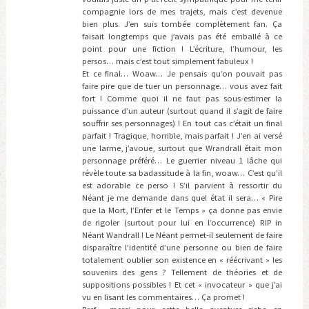
compagnie lors de mes trajets, mais c’est devenue
bien plus. J’en suis tombée complètement fan. Ça
faisait longtemps que j’avais pas été emballé à ce
point pour une fiction ! L’écriture, l’humour, les
persos… mais c’est tout simplement fabuleux !
Et ce final… Woaw… Je pensais qu’on pouvait pas
faire pire que de tuer un personnage… vous avez fait
fort ! Comme quoi il ne faut pas sous-estimer la
puissance d’un auteur (surtout quand il s’agit de faire
souffrir ses personnages) ! En tout cas c’était un final
parfait ! Tragique, horrible, mais parfait ! J’en ai versé
une larme, j’avoue, surtout que Wrandrall était mon
personnage préféré… Le guerrier niveau 1 lâche qui
révèle toute sa badassitude à la fin, woaw… C’est qu’il
est adorable ce perso ! S’il parvient à ressortir du
Néant je me demande dans quel état il sera… « Pire
que la Mort, l’Enfer et le Temps » ça donne pas envie
de rigoler (surtout pour lui en l’occurrence) RIP in
Néant Wandrall ! Le Néant permet-il seulement de faire
disparaître l’identité d’une personne ou bien de faire
totalement oublier son existence en « réécrivant » les
souvenirs des gens ? Tellement de théories et de
suppositions possibles ! Et cet « invocateur » que j’ai
vu en lisant les commentaires… Ça promet !