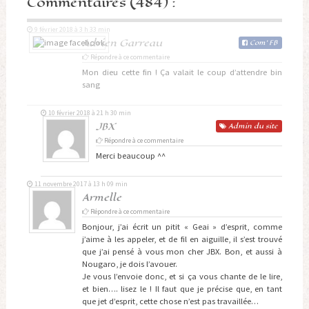
Commentaires (484) :
9 février 2018 à 3 h 33 min
Adrien Garreau
Com
'
FB
Répondre à ce commentaire
Mon dieu cette fin ! Ça valait le coup d’attendre bin
sang
10 février 2018 à 21 h 30 min
JBX
Admin
du site
Répondre à ce commentaire
Merci beaucoup ^^
11 novembre 2017 à 13 h 09 min
Armelle
Répondre à ce commentaire
Bonjour, j’ai écrit un pitit « Geai » d’esprit, comme
j’aime à les appeler, et de fil en aiguille, il s’est trouvé
que j’ai pensé à vous mon cher JBX. Bon, et aussi à
Nougaro, je dois l’avouer.
Je vous l’envoie donc, et si ça vous chante de le lire,
et bien…. lisez le ! Il faut que je précise que, en tant
que jet d’esprit, cette chose n’est pas travaillée…