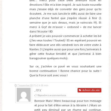
Bref… merci pour cette belle aventure riche en
émotions ! Elle m’a bien inspiré. Je suis toute nouvelle
mais j’essaie déjà de convertir des gens pour qu’ils
écoutent. Je me suis lancée le défis aussi de faire une
planche d’une fanbd que j’espère réussir à finir (1
semaine que je suis dessus, mais je vaincrais !!!). Et
merci à Gryf de m’avoir « ordonné » de me lancer
dans l’écoute ! 8D
A présent je vais pouvoir commencer à acheter les bd
(j’les veux toutes ! Toutes!) ! Et en espérant pouvoir en
faire dédicacer une dés vendredi lors de votre visite à
Nantes :3 (j’espère aussi que pour une fois j’arriverais à
gérer cette foutue timidité et que j’arriverai à bien
baragouiner quelques mots).
Sur ce, j’achève ce pavé en vous souhaitant une
bonne continuation ! Bonne chance pour la suite !
Que la Force soit avec vous !
7 novembre 2017 à 1 h 18 min
JBX
Admin
du site
Répondre à ce commentaire
Bonsoir Maïs ! Merci beaucoup pour ton message
et pour le fait d’être venue à la librairie ! J’étais un
petit peu diminué par un rhume qui continue,