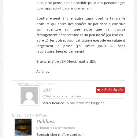
que je ne pensais pas possible pour des personnages
que j’appréciait déjà énormément.
Contrairement à une autre saga dont je tairais le
nom, et qui après des années de patience a conclue
son aventure sur une note que j’ai trouvé
étrangement déconstruite et un peu baclé (ça finit en -
aure…), les vôtres pour cet ultime épisode en valaient
largement la peine (j’ai limite jouis. Au sens
jaculatoire, bien évidemment)
Bravo, maître JBX. Merci, maître JBX.
Adichaz
23 juin 2017 à 16 h 14 min
JBX
Admin
du site
Répondre à ce commentaire
Merci beaucoup pour ton message ^^
13 juin 2017 à 4 h 37 min
Dakhoss
Répondre à ce commentaire
Bonsoir cher maître conteur !