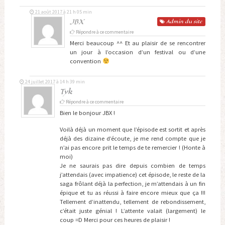
21 août 2017 à 21 h 05 min
JBX
Admin
du site
Répondre à ce commentaire
Merci beaucoup ^^ Et au plaisir de se rencontrer
un jour à l’occasion d’un festival ou d’une
convention
24 juillet 2017 à 14 h 39 min
Tyk
Répondre à ce commentaire
Bien le bonjour JBX !
Voilà déjà un moment que l’épisode est sortit et après
déjà des dizaine d’écoute, je me rend compte que je
n’ai pas encore prit le temps de te remercier ! (Honte à
moi)
Je ne saurais pas dire depuis combien de temps
j’attendais (avec impatience) cet épisode, le reste de la
saga frôlant déjà la perfection, je m’attendais à un fin
épique et tu as réussi à faire encore mieux que ça !!!
Tellement d’inattendu, tellement de rebondissement,
c’était juste génial ! L’attente valait (largement) le
coup =D Merci pour ces heures de plaisir !