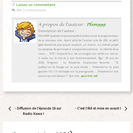
Laissez un commentaire
484 Commentaires
A propos de l'auteur :
Pfsm999
Description de l'auteur :
Pfsm999 (pseudo imprononçable d’ailleurs) est le programmeur
de ce nouveau site. Ayant pitié de l'ancien site de JBX, ce petit
geek bondit de joie quand soudain, un matin, un chef de projet
lui proposa de participer à une grande aventure : la refonte de ce
vieux ... SITE ! Aujourd'hui, tel un dragon qui veille sur son or,
il veille sur le site et à son fonctionnement. Âge : 28 ans en
2016. Origines : La Mayenne. Expression favorite : "Si
quelqu'un te frappe sur la joue droite ... Présente-lui ta joue
gauche ! Et s'il te frappe sur la joue gauche ... Présente-lui ton
cousin qui est boxeur !" Son site :
paul-fsm.net
Navigation
-
Diffusion de l'épisode 16 sur
-
C'est l'été et mise en avant !
Article
Radio Kawa !