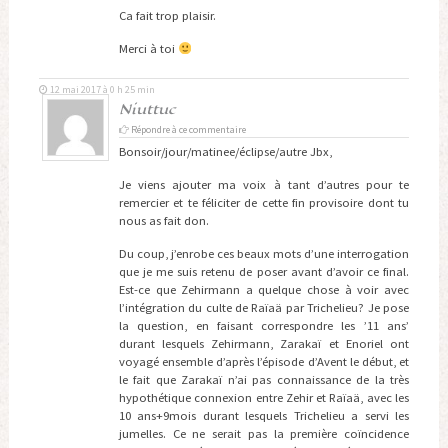
Ca fait trop plaisir.
Merci à toi
12 mai 2017 à 0 h 25 min
Niuttuc
Répondre à ce commentaire
Bonsoir/jour/matinee/éclipse/autre Jbx,
Je viens ajouter ma voix à tant d’autres pour te
remercier et te féliciter de cette fin provisoire dont tu
nous as fait don.
Du coup, j’enrobe ces beaux mots d’une interrogation
que je me suis retenu de poser avant d’avoir ce final.
Est-ce que Zehirmann a quelque chose à voir avec
l’intégration du culte de Raïaä par Trichelieu? Je pose
la question, en faisant correspondre les ’11 ans’
durant lesquels Zehirmann, Zarakaï et Enoriel ont
voyagé ensemble d’après l’épisode d’Avent le début, et
le fait que Zarakaï n’ai pas connaissance de la très
hypothétique connexion entre Zehir et Raïaä, avec les
10 ans+9mois durant lesquels Trichelieu a servi les
jumelles. Ce ne serait pas la première coïncidence