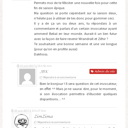
Permets moi de te féliciter une nouvelle fois pour cette
fin de saison épique.
Ma question se porte cependant sur la saison deux,
n’hésite pas à utiliser de tes donc pour gommer ceci.
Il y a de ça un ou deux ans, tu répondais à un
commentaire et parlais d’un certain invocateur ayant
ammené Belial en leur monde. Aurait-il un lien futur
avec la façon de faire revenir Wrandrall et Zéhir ?
Te souhaitant une bonne semaine et une vie longue
(pour qu’on en profite aussi)
Dakhoss.
13 juin 2017 à 15 h 42 min
JBX
Admin
du site
Répondre à ce commentaire
Bien le bonjour ! Il sera question de cet invocateur,
en effet ^^ Mais je ne saurai dire, pour le moment,
si son évocation permettra d’élucider quelques
disparitions… ^^
10 juin 2017 à 15 h 27 min
ZimZima
Répondre à ce commentaire