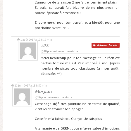
L’annonce de la saison 2 me fait énormément plaisir !
Et puis, ça aurait fait bizarre de ne plus avoir un
nouvel épisode à attendre =D
Encore merci pour ton travail, et à bientôt pour une
prochaine aventure… !
1 août 2017 à 12 h 19 min
JBX
Admin
du site
Répondre à ce commentaire
Merci beaucoup pour ton message ^^ Le récit est
parfois torturé mais il s’est imposé à moi (après
nombre de pistes trop classiques (à mon goût)
délaissées ^^)
21 juin 2017 à 13 h 50 min
Morgan
Répondre à ce commentaire
Cette saga déjà très pointilleuse en terme de qualité,
vient ici de trouver son apogée.
Cette fin m’a laissé coi. Ou kyo. Je sais plus.
A la manière de GRRM, vous m’avez sabré d’émotions