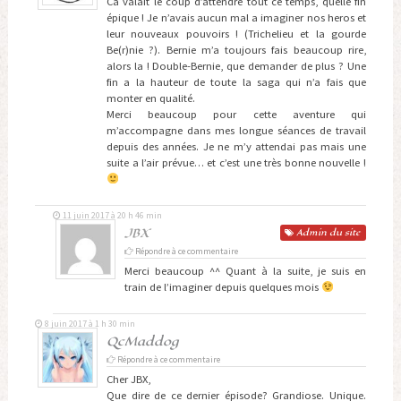
Ca valait le coup d’attendre tout ce temps, quelle fin
épique ! Je n’avais aucun mal a imaginer nos heros et
leur nouveaux pouvoirs ! (Trichelieu et la gourde
Be(r)nie ?). Bernie m’a toujours fais beaucoup rire,
alors la ! Double-Bernie, que demander de plus ? Une
fin a la hauteur de toute la saga qui n’a fais que
monter en qualité.
Merci beaucoup pour cette aventure qui
m’accompagne dans mes longue séances de travail
depuis des années. Je ne m’y attendai pas mais une
suite a l’air prévue… et c’est une très bonne nouvelle !
11 juin 2017 à 20 h 46 min
JBX
Admin
du site
Répondre à ce commentaire
Merci beaucoup ^^ Quant à la suite, je suis en
train de l’imaginer depuis quelques mois
8 juin 2017 à 1 h 30 min
QcMaddog
Répondre à ce commentaire
Cher JBX,
Que dire de ce dernier épisode? Grandiose. Unique.