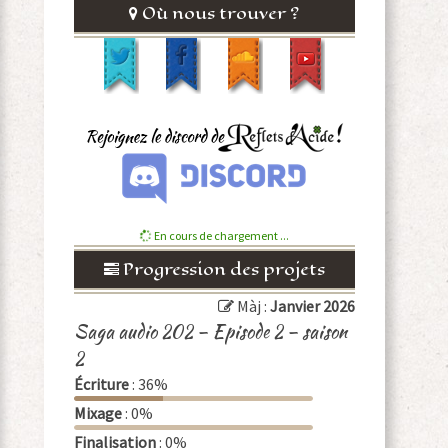
Où nous trouver ?
En cours de chargement ...
Progression des projets
Màj :
Janvier 2026
Saga audio 202 – Episode 2 – saison
2
Écriture
: 36%
Mixage
: 0%
Finalisation
: 0%