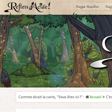
Aller
Saga Audio
Sag
au
contenu
Comme dirait la carte, "
Vous êtes ici !
"
:
Accueil
C’e