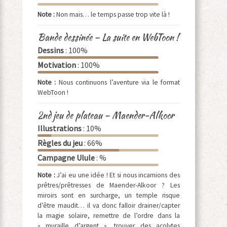
Note :
Non mais… le temps passe trop vite là !
Bande dessinée – La suite en WebToon !
Dessins
: 100%
Motivation
: 100%
Note :
Nous continuons l’aventure via le format
WebToon !
2nd jeu de plateau – Maender-Alkoor
Illustrations
: 10%
Règles du jeu
: 66%
Campagne Ulule
: %
Note :
J’ai eu une idée ! Et si nous incarnions des
prêtres/prêtresses de Maender-Alkoor ? Les
miroirs sont en surcharge, un temple risque
d’être maudit… il va donc falloir drainer/capter
la magie solaire, remettre de l’ordre dans la
« muraille d’argent », trouver des acolytes