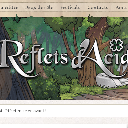
a éditée
Jeux de rôle
Festivals
Contacts
Amis
st l’été et mise en avant !