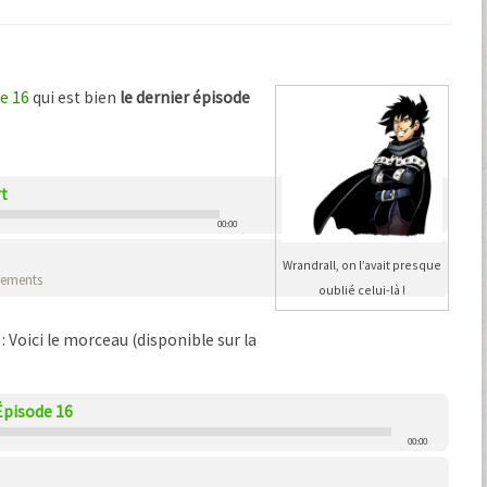
de 16
qui est bien
le dernier épisode
rt
00:00
Wrandrall, on l’avait presque
gements
oublié celui-là !
: Voici le morceau (disponible sur la
 Épisode 16
00:00