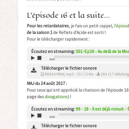
L’épisode 16 et la suite…
Pour les retardataires
, je fais un petit rappel,
l’épiso
de la saison 1
de Reflets d’Acide est sorti !
Pour le télécharger rapidement :
Écoutez en streaming:
S01-Ep16 - Au delà de la Mo
00:00
Télécharger le fichier sonore
RDA16-FINAL.mp3 - 157,72 Mo -
293 117 téléchar
MAJ du 24 août 2017 :
Pour ceux qui ont apprécié la chanson de l’épisode 16 
page des
divagations
) !
Écoutez en streaming:
99 - 18 - Il est déjà minuit -
00:00
Télécharger le fichier sonore