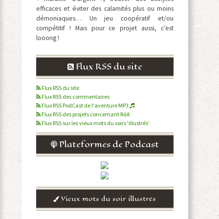
efficaces et éviter des calamités plus ou moins
démoniaques… Un jeu coopératif et/ou
compétitif ! Mais pour ce projet aussi, c’est
looong !
Flux RSS du site
Flux RSS du site
Flux RSS des commentaires
Flux RSS PodCast de l'aventure MP3
Flux RSS des projets concernant RdA
Flux RSS sur les vieux mots du soirs 'illustrés'
Plateformes de Podcast
Vieux mots du soir illustrés