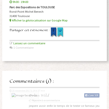
9h00 - 19h00
Parc des Expositions de TOULOUSE
Rond-Point Michel Benech
31400 Toulouse
Afficher la géolocalisation sur Google Map
Partager cet évènement :
Laissez un commentaire
1 Commentaire
Commentaires (1) :
10 novembre 2017 à 14 h 57 min
Dylan Wild
Com
'
FB
Répondre à ce commentaire
jespere avoir enfin le temps de le tester ce fameux jeu