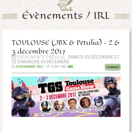
Évènements / IRL
TOULOUSE (JBX & Pétulia) – 2 &
3 décembre 2017
ÉVÈNEMENTS PRÉVU LE :
SAMEDI 02 DÉCEMBRE ET
LE DIMANCHE 03 DÉCEMBRE
9 NOVEMBRE 2017
-
ECRIT PAR
JBX
TERMINÉ !