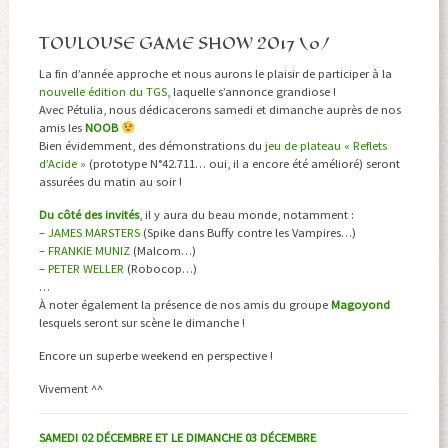
TOULOUSE GAME SHOW 2017 \o/
La fin d’année approche et nous aurons le plaisir de participer à la
nouvelle édition du TGS
, laquelle s’annonce grandiose !
Avec Pétulia, nous dédicacerons samedi et dimanche auprès de nos
amis les
NOOB
Bien évidemment, des démonstrations du
jeu de plateau « Reflets
d’Acide »
(prototype N°42.711… oui, il a encore été amélioré) seront
assurées du matin au soir !
Du côté des invités
, il y aura du beau monde, notamment :
–
JAMES MARSTERS
(Spike dans Buffy contre les Vampires…)
–
FRANKIE MUNIZ
(Malcom…)
–
PETER WELLER
(Robocop…)
…
À noter également la présence de nos amis du groupe
Magoyond
lesquels seront sur scène le dimanche !
Encore un superbe weekend en perspective !
Vivement ^^
SAMEDI 02 DÉCEMBRE ET LE DIMANCHE 03 DÉCEMBRE