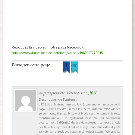
Retrouvez la vidéo sur notre page Facebook :
https://www.facebook.com/reflets/videos/4980907770245
Partager cette page :
A propos de l'auteur :
JBX
Description de l'auteur :
JBX (alias Zéhirmahnn) est le créateur monomaniaque de la
saga "Reflets d’Acide" : il écrit les textes, interprète 95 % de ses
personnages, il mixe, bricole et brode seul l'ensemble de cette
aventure audio ! Il est également scénariste (BD), co-créateur
avec sa moitié (Pétulia) du Jeu de plateau, il compose-bricole
des Bluettes, hymnes et autres divagations musicales, il prête
sa voix dans quelques sagas mp3 (Adoprixtoxis, Velvorn, La