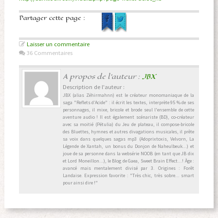
Partager cette page :
Laisser un commentaire
36 Commentaires
A propos de l'auteur :
JBX
Description de l'auteur :
JBX (alias Zéhirmahnn) est le créateur monomaniaque de la
saga "Reflets d’Acide" : il écrit les textes, interprète 95 % de ses
personnages, il mixe, bricole et brode seul l'ensemble de cette
aventure audio ! Il est également scénariste (BD), co-créateur
avec sa moitié (Pétulia) du Jeu de plateau, il compose-bricole
des Bluettes, hymnes et autres divagations musicales, il prête
sa voix dans quelques sagas mp3 (Adoprixtoxis, Velvorn, La
Légende de Xantah, un bonus du Donjon de Naheulbeuk...) et
joue de sa personne dans la websérie NOOB (en tant que JB dix
et Lord Moneillon...), le Blog de Gaea, Sweet Brain Effect...! Âge :
avancé mais mentalement divisé par 3. Origines : Forêt
Landaise. Expression favorite : "Très chic, très sobre... smart
pour ainsi dire !"