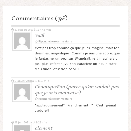
Commentaires (36) :
21 octobre 2023 à 17 h 42 min
Vaäl
Répondre à ce commentaire
c’est pas trop comme ça que je les imagine, mais ton
dessin est magnifique ! Comme je suis une ado et que
je fantasme un peu sur Wrandrall, je l’imaginais un
peu plus enfantin, vu son caractère un peu pleutre…
Mais sinon, c’est trop cool !!!
6 janvier 2018 à 17 h 50 min
ChaotiqueBon (parce qu'on voulait pas
que je sois mauvaise)
Répondre à ce commentaire
*applaudissement* Franchement ? C’est génial !
J’adore !!
28 juin 2011 à 14 h 26 min
clement