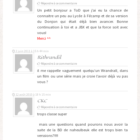
Répondre à ce commentaire
Un petit bonjour a ToD que j’ai eu la chance de
connaitre un peu au Lycée à Fécamp et de sa version
du Donjon qui était déjà bien avancer. Bonne
continuation à toi et a JBX et que la force soit avec
vous!
Merci ^^
2 juin 2011 à 15 h 44 min
Rithrandil
Répondre à ce commentaire
il me rappelle vaguement quelqu’un Wrandrall, dans
un film ou une série mais je croie l’avoir déjà vu pas
vous ?
12 août 2010 à 18 h 15 min
CKC
Répondre à ce commentaire
trops classe super
mais une questions quand pourons nous avoir la
suite de la BD de naheulbeuk elle est trops bien ta
verssions?!!!!