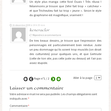
Un style plus manga cette fois! Ouais ! Très réussi !
Néanmoins je trouve que Zehir fait trop « catcheur »
et que Tricheulieu fait lui trop « jeune ». Sinon le style
du graphisme est magnifique, vraiment !
16 décembre 2008 à 14 h 33 min
keneraclor
Répondre à ce commentaire
De tres beaux dessins, je trouve que l’expression des
personnages est particulierement bien rendue. Juste
un peu dommage qu’ils soient trop musclés (on dirait
des culturistes) pour quelques uns, et que Gertrude
(celle de ton site, pas celle juste au dessus) ait l’air pas
assez stupide.
Aller à la page :
Page n°1 / 2
Laisser un commentaire
Votre adresse e-mail ne sera pas publiée.
Les champs obligatoires sont
indiqués avec
*
Commentaire
*