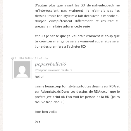
D’autan plus que avant les BD de naheuleubeck ne
m’interéssaient pas vraiment ;je n’aimais pas les
dessins ; mais ton style m’a fait decouvrir le monde du
donjon complétement differement et resultat: tu
areussi a me faire adorer cette serie
et puis je pense que ça vaudrait vraiment le coup que
tu crée ton manga ce serais vraiment super et je serai
l’une des premiere a l’acheter !XD
2 juillet 2010 à 19 h 45 min
pepesybulle66
Répondre à ce commentaire
hello!!
j’aime beaucoup ton style surtot tes dessins sur RDA et
sur Adoprixtoxis!Dans tes dessins de RDA;celui que je
prefere ,est celui où l’on voit les persos de la BD (je les
trouve trop chou )
bon ben voila
bye