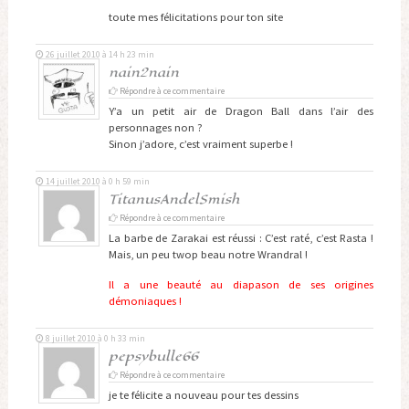
toute mes félicitations pour ton site
26 juillet 2010 à 14 h 23 min
nain2nain
Répondre à ce commentaire
Y’a un petit air de Dragon Ball dans l’air des
personnages non ?
Sinon j’adore, c’est vraiment superbe !
14 juillet 2010 à 0 h 59 min
TitanusAndelSmish
Répondre à ce commentaire
La barbe de Zarakai est réussi : C’est raté, c’est Rasta !
Mais, un peu twop beau notre Wrandral !
Il a une beauté au diapason de ses origines
démoniaques !
8 juillet 2010 à 0 h 33 min
pepsybulle66
Répondre à ce commentaire
je te félicite a nouveau pour tes dessins