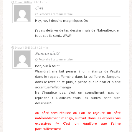
31 mai 2010 à 17 h 11 min
Ewi
Répondre à ce commentaire
Hey, hey ! dessins magnifiques Oo
j’avais déjà vu de tes dessins mais de Naheulbeuk en
tout cas ils sont.. WAW !
24 avril 2010 à 13 h 26 min
Samurai112
Répondre à ce commentaire
Bonjour à toi^^
Wrandrall me fait penser à un mélange de Végéta
dans le regard, Yamcha dans la coiffure et Sangoku
dans le reste ^^ et puis je pense que le noir et blanc
accentue l’effet manga
Ne t’inquiète pas, c’est un compliment, pas un
reproche ! D’ailleurs tous les autres sont bien
dessinés^^
Au côté semi-réaliste du Fab se rajoute un côté
indéniablement manga, surtout dans les expressions
excessives ^^ C’est un équilibre que j’aime
particulièrement !