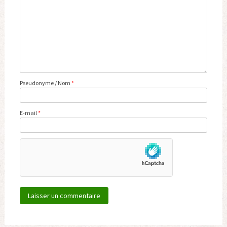
Pseudonyme / Nom
*
E-mail
*