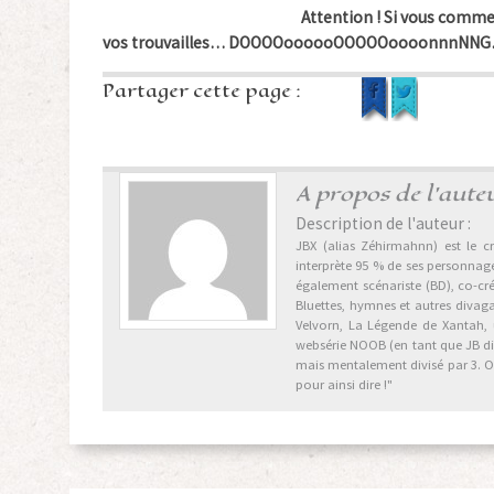
Attention ! Si vous commet
vos trouvailles… DOOOOoooooOOOOOoooonnnNN
Partager cette page :
A propos de l'aute
Description de l'auteur :
JBX (alias Zéhirmahnn) est le cr
interprète 95 % de ses personnages
également scénariste (BD), co-cr
Bluettes, hymnes et autres divag
Velvorn, La Légende de Xantah,
websérie NOOB (en tant que JB dix 
mais mentalement divisé par 3. Ori
pour ainsi dire !"