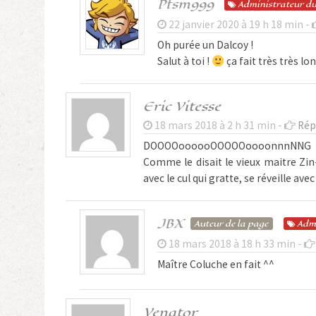
Pfsm999
Admin
istrateur
du
22 janvier 2020 à 19 h 18 min -
Oh purée un Dalcoy !
Salut à toi !
ça fait très très l
Eric Vitesse
18 mars 2018 à 2 h 31 min -
Rép
DOOOOoooooOOOOOoooonnnNNG
Comme le disait le vieux maitre Zin-C
avec le cul qui gratte, se réveille ave
JBX
Auteur de la page
Adm
18 mars 2018 à 18 h 33 min -
Maître Coluche en fait ^^
Venator