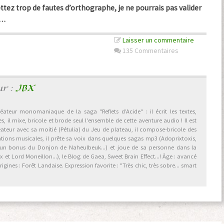
tez trop de fautes d’orthographe, je ne pourrais pas valider
G…
Laisser un commentaire
135 Commentaires
ur :
JBX
éateur monomaniaque de la saga "Reflets d’Acide" : il écrit les textes,
, il mixe, bricole et brode seul l'ensemble de cette aventure audio ! Il est
éateur avec sa moitié (Pétulia) du Jeu de plateau, il compose-bricole des
ations musicales, il prête sa voix dans quelques sagas mp3 (Adoprixtoxis,
 un bonus du Donjon de Naheulbeuk...) et joue de sa personne dans la
et Lord Moneillon...), le Blog de Gaea, Sweet Brain Effect...! Âge : avancé
gines : Forêt Landaise. Expression favorite : "Très chic, très sobre... smart