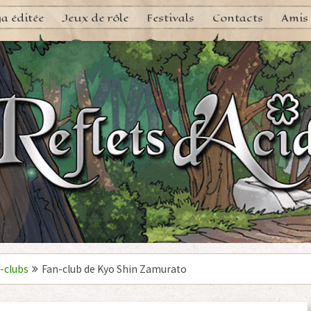
a éditée
Jeux de rôle
Festivals
Contacts
Amis
-clubs
Fan-club de Kyo Shin Zamurato