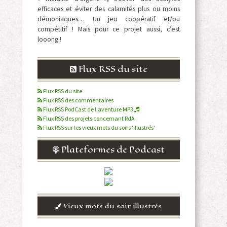
efficaces et éviter des calamités plus ou moins
démoniaques… Un jeu coopératif et/ou
compétitif ! Mais pour ce projet aussi, c’est
looong !
Flux RSS du site
Flux RSS du site
Flux RSS des commentaires
Flux RSS PodCast de l'aventure MP3
Flux RSS des projets concernant RdA
Flux RSS sur les vieux mots du soirs 'illustrés'
Plateformes de Podcast
Vieux mots du soir illustrés