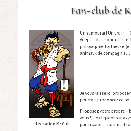
Fan-club de 
Un samouraï ! Un vrai ! …
Adepte des sonorités ef
philosophie tortueuse (et
animaux de compagnie… br
Je vous laisse ici propose
pourrait prononcer ce bel
Proposez votre propre « ky
vous !) en cliquant sur «
La
Illustration Mr Cub
par la suite… comme il se 