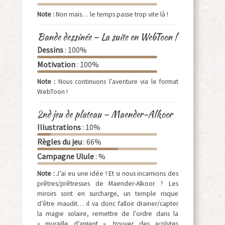
Note :
Non mais… le temps passe trop vite là !
Bande dessinée – La suite en WebToon !
Dessins
: 100%
Motivation
: 100%
Note :
Nous continuons l’aventure via le format
WebToon !
2nd jeu de plateau – Maender-Alkoor
Illustrations
: 10%
Règles du jeu
: 66%
Campagne Ulule
: %
Note :
J’ai eu une idée ! Et si nous incarnions des
prêtres/prêtresses de Maender-Alkoor ? Les
miroirs sont en surcharge, un temple risque
d’être maudit… il va donc falloir drainer/capter
la magie solaire, remettre de l’ordre dans la
« muraille d’argent », trouver des acolytes