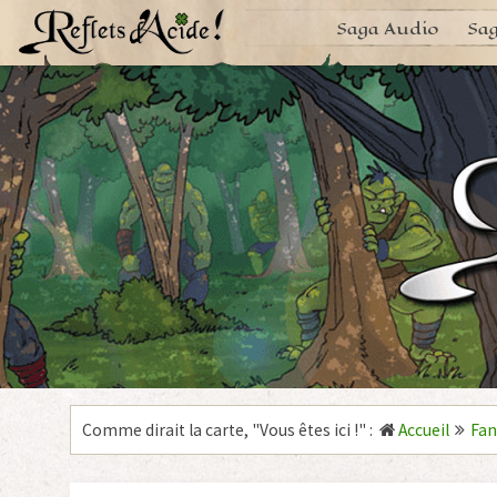
Aller
Saga Audio
Sag
au
contenu
Comme dirait la carte, "
Vous êtes ici !
"
:
Accueil
Fan