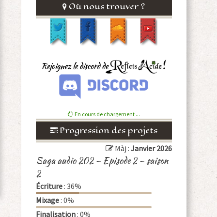
Où nous trouver ?
En cours de chargement ...
Progression des projets
Màj :
Janvier 2026
Saga audio 202 – Episode 2 – saison
2
Écriture
: 36%
Mixage
: 0%
Finalisation
: 0%