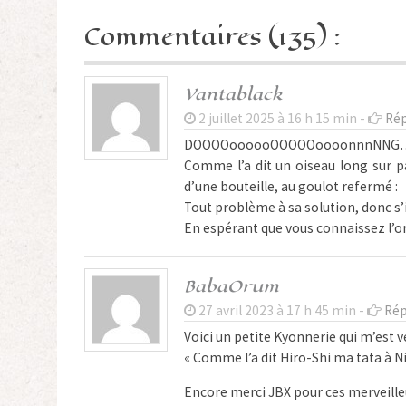
Commentaires (135) :
Vantablack
2 juillet 2025 à 16 h 15 min -
Rép
DOOOOoooooOOOOOoooonnnNNG
Comme l’a dit un oiseau long sur pat
d’une bouteille, au goulot refermé :
Tout problème à sa solution, donc s’i
En espérant que vous connaissez l’o
BabaOrum
27 avril 2023 à 17 h 45 min -
Rép
Voici un petite Kyonnerie qui m’est ve
« Comme l’a dit Hiro-Shi ma tata à Ni
Encore merci JBX pour ces merveill