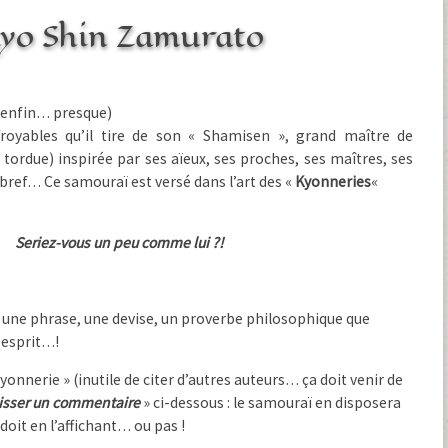
Kyo Shin Zamurato
 (enfin… presque)
froyables qu’il tire de son « Shamisen », grand maître de
 tordue) inspirée par ses aïeux, ses proches, ses maîtres, ses
ef… Ce samouraï est versé dans l’art des «
Kyonneries
«
Seriez-vous un peu comme lui ?!
r une phrase, une devise, un proverbe philosophique que
 esprit…!
onnerie » (inutile de citer d’autres auteurs… ça doit venir de
isser un commentaire
» ci-dessous : le samouraï en disposera
doit en l’affichant… ou pas !