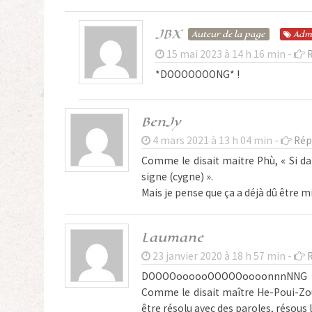
JBX
Auteur de la page
Adm
15 mai 2023 à 14 h 16 min -
*DOOOOOOONG* !
BenJy
4 mars 2021 à 13 h 04 min -
Rép
Comme le disait maitre Phù, « Si dan
signe (cygne) ».
Mais je pense que ça a déjà dû être m
Laumane
23 janvier 2020 à 18 h 57 min -
DOOOOoooooOOOOOoooonnnNNG
Comme le disait maître He-Poui-Zoût
être résolu avec des paroles, résous 