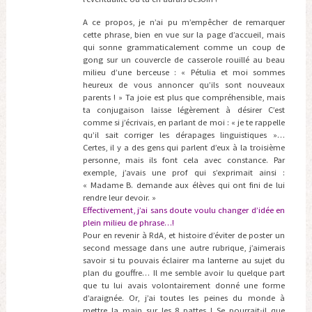
A ce propos, je n’ai pu m’empêcher de remarquer
cette phrase, bien en vue sur la page d’accueil, mais
qui sonne grammaticalement comme un coup de
gong sur un couvercle de casserole rouillé au beau
milieu d’une berceuse : « Pétulia et moi sommes
heureux de vous annoncer qu’ils sont nouveaux
parents ! » Ta joie est plus que compréhensible, mais
ta conjugaison laisse légèrement à désirer C’est
comme si j’écrivais, en parlant de moi : « je te rappelle
qu’il sait corriger les dérapages linguistiques »…
Certes, il y a des gens qui parlent d’eux à la troisième
personne, mais ils font cela avec constance. Par
exemple, j’avais une prof qui s’exprimait ainsi :
« Madame B. demande aux élèves qui ont fini de lui
rendre leur devoir. »
Effectivement, j’ai sans doute voulu changer d’idée en
plein milieu de phrase…!
Pour en revenir à RdA, et histoire d’éviter de poster un
second message dans une autre rubrique, j’aimerais
savoir si tu pouvais éclairer ma lanterne au sujet du
plan du gouffre… Il me semble avoir lu quelque part
que tu lui avais volontairement donné une forme
d’araignée. Or, j’ai toutes les peines du monde à
mettre la main sur les 8 pattes ! Se pourrait-il que