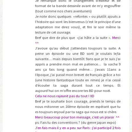
Je remarque donc le changement d’éditeur et de
format de la bande dessinée avant de m’y engouffrer
(tout comme nos chers aventuriers)
Je note donc quelques »refontes » ou plutôt ajouts a
l’histoire qui sont les bienvenus (c’est le principe d’une
adaptation me direz vous), et fini le soir même la
lecture de cet ouvrage.
Bref que dire de plus que »j’ai hâte a la suite ».
Merci
^^
J’avoue qu’au début j’attendais toujours la suite. A
peine un épisode ou une BD sorti je voulais le/la
suivante… mais depuis bientôt 9ans que je te suis j’ai
appris a prendre mon mal en patience… la vache 9
ans ça fais long quand même… j’avais 11ans a
l’époque, j’ai passé mon brevet de français grâce a toi
(une histoire fantastique toute en rimes) je n’ai cessé
d’écouter ta saga durant tout ce temps. Et
aujourd’hui on m’offre encore tes BD pour noël.
Cela ne nous rajeunit pas du tout ! XD
Bref je te souhaite bon courage, prends le temps de
nous mitonner un 16ème épisode en espérant que tu
es toujours enjoué par ta saga qui nous est si chère.
Merci beaucoup pour ton message, c’est un plaisir ^^
ps: Fais tu des conventions ? (du genre japan expo)
J’en fais mais il y en a peu sur Paris : j’ai participé 2 fois