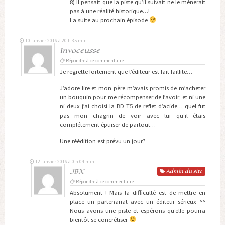
8) Il pensait que la piste qu’il suivait ne le mènerait
pas à une réalité historique…!
La suite au prochain épisode
10 janvier 2016 à 20 h 35 min
Invoceusse
Répondre à ce commentaire
Je regrette fortement que l’éditeur est fait faillite…
J’adore lire et mon père m’avais promis de m’acheter
un bouquin pour me récompenser de l’avoir, et ni une
ni deux j’ai choisi la BD T5 de reflet d’acide… quel fut
pas mon chagrin de voir avec lui qu’il étais
complétement épuiser de partout…
Une réédition est prévu un jour?
12 janvier 2016 à 0 h 04 min
JBX
Admin
du site
Répondre à ce commentaire
Absolument ! Mais la difficulté est de mettre en
place un partenariat avec un éditeur sérieux ^^
Nous avons une piste et espérons qu’elle pourra
bientôt se concrétiser