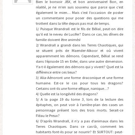
Bien le bonsoir JBX, et bon anniversaire! Bon, en
réalité, je ne m’en suis souvenu que parce que c’est
également le mien… Mais c’est l’occasion de poster
un commentaire pour poser des questions qui me
trottent dans la tête depuis pas mal de temps.
1/ Puisque Wrandrall est le fils de Bélial, peut-on dire
qu’il est le neveu de Lucifer? Dans ce cas, les dîners de
famille doivent être animés!
2/ Wrandrall a grandi dans les Terres Chaotiques, qui
se situent près de Maender-Alkoor et où vivent
apparemment les démons. Cependant, Bélial se rend
dans l’épisode 15 en Enfer, dans une autre dimension.
Y’a-t-il également des démons qui y vivent? Quel est la
différence entre ces lieux?
3/ Alia-Aénoront une forme draconique et une forme
humaine. Est-ce le cas pour tous les dragons?
Certains ont-ils une forme elfique, nanique…?
4/ Quelle est la longévité des dragons?
5/ A la page 19 du tome 3, lors de la lecture des
épitaphes, on peut voir à l’arrière-plan des cases un
personnage présent lors des trois morts. Serait-ce
Fléau le Preux?
6/ D’après Wrandrall, il n’y a pas d’animaux dans les
Terres Chaotiques. Dans ce cas-là, comment les
habitants font-ils pour se nourrir? Et SURTOUT: peut-