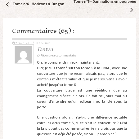
Navigation
Tome n°6 -
Damnations empourprées
Tome n°4 -
Horizons & Dragon
Article
Commentaires (65) :
27 avril 2018 à 10 h 50 min
Tonton
Répondre à ce commentaire
Oh, je comprends mieux maintenant…
Hier, je suis tombé sur ton tome 5 à la FNAC, avec une
couverture que je ne reconnaissais pas, alors que le
contenu m’était familier et que je me souvenais avoir
acheté jusqu’au tome 6.
La couverture bleue est une réédition due au
changement d’éditeur alors. Ca fait toujours mal au
coeur d’entendre qu’un éditeur met la clé sous la
porte…
Une question alors : Y’a-t-il une différence notable
entre les deux tome 5, si ce n’est la couverture ? (J’ai
lu la plupart des commentaires, je ne crois pas que la
question est déjà été posée, sinon… pardon ^^ )