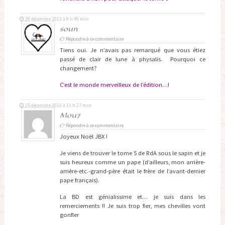
28 décembre 2013 à 9 h 49 min
soun
Répondre à ce commentaire
Tiens oui. Je n’avais pas remarqué que vous étiez
passé de clair de lune à physalis. Pourquoi ce
changement?
C’est le monde merveilleux de l’édition…!
25 décembre 2013 à 11 h 27 min
Mou7
Répondre à ce commentaire
Joyeux Noël JBX !
Je viens de trouver le tome 5 de RdA sous le sapin et je
suis heureux comme un pape (d’ailleurs, mon arrière-
arrière-etc.-grand-père était le frère de l’avant-dernier
pape français).
La BD est génialissime et… je suis dans les
remerciements !! Je suis trop fier, mes chevilles vont
gonfler