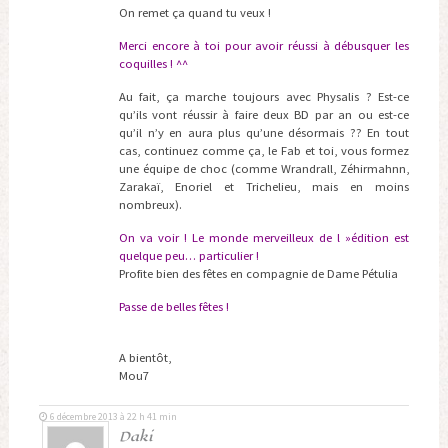
On remet ça quand tu veux !
Merci encore à toi pour avoir réussi à débusquer les
coquilles ! ^^
Au fait, ça marche toujours avec Physalis ? Est-ce
qu’ils vont réussir à faire deux BD par an ou est-ce
qu’il n’y en aura plus qu’une désormais ?? En tout
cas, continuez comme ça, le Fab et toi, vous formez
une équipe de choc (comme Wrandrall, Zéhirmahnn,
Zarakaï, Enoriel et Trichelieu, mais en moins
nombreux).
On va voir ! Le monde merveilleux de l »édition est
quelque peu… particulier !
Profite bien des fêtes en compagnie de Dame Pétulia
Passe de belles fêtes !
A bientôt,
Mou7
6 décembre 2013 à 22 h 41 min
Daki