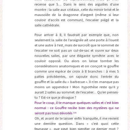
recense que 5… Dans le sens des aiguilles d’une
montre : la salle aux cristaux, celle du miroir brisé et le
mausolée de la dragonne d’argent (même si leur
couloir d’accès est commun), l’escalier piégé et la
salle cathédrale.
Pour arriver à 8, il faudrait par exemple que, non
seulement la salle de l’araignée ait une porte à l’ouest
et une autre à l’est, mais de surcroît que le sommet de
l’escalier ne soit pas un cul-de-sac et ouvre sur deux
nouvelles salles, par une élégante symétrie avec le
couloir opposé. Ou alors on laisse tomber les
considérations anatomiques et on conçoit le gouffre
comme une espèce de croix à 8 branches : à mes 5
pattes précédentes, on rajoute donc l’entrée du
gouffre et la salle du « barbecue ». Il n’en manque pas
moins un appendice ! Mon hypothèse reste qu’il y
aurait 2 salles au sommet de l’escalier… Qu’en penses-
tu ? Est-ce que je divague ?
Pour le coup, il te manque quelques salles et c’est bien
normal : ce Gouffre recèle bien des mystères qui ne
seront pas tous dévoilés ^^
Oh, et avant de te laisser enfin tranquille, il me revient
une dernière question. Dans « c’est quoi cette
feunasse », que peut bien signifier ce dernier mot ?