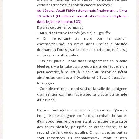
certaines d’entre elles soient encore secrètes ?
Au départ, c’était l’idée retenu mais finalement… il y a
10 salles ! (Et celles-ci seront plus faciles à explorer
dans le jeu de plateau ! XD)
D’après ce que j’ai compris :
– Au sud se trouve l’entrée (ovale) du gouffre.
– En remontant au nord par le couloir
encensé/enfumé, on arrive dans une salle bleutée
donnant, à l’ouest, sur la salle aux cristaux, et à l’est,
sur la salle « cathédrale ».
– Un peu plus au nord dans l’alignement de la salle
bleutée, il y a la salle pourprée, à partir de laquelle on
peut accéder, à l’ouest, à la salle du miroir de Bélial
ainsi qu’au tombeau d’Ocaënia, et à l’est, à l’escalier-
toboggan.
– Complètement au nord se situe la salle de l’araignée
cramée, qui communique avec la crypte du temple
d’Hessindé.
En bon biologiste que je suis, j’avoue que j’aurais
imaginé une araignée dotée d’un céphalothorax et
d’un abdomen, le premier étant constitué de la suite
des salles bleutée, pourprée et arachnéenne, et le
second de l’entrée du gouffre. En principe, les pattes
sont rattachées au céphalothorax, mais je n’en