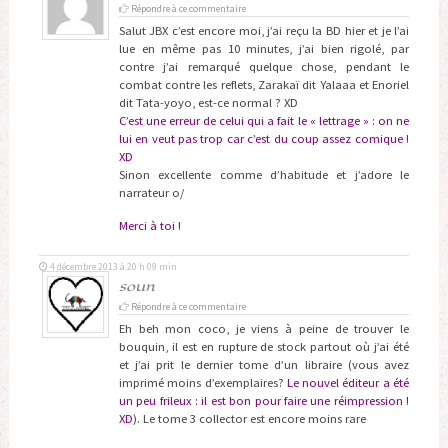
Répondre à ce commentaire
Salut JBX c’est encore moi, j’ai reçu la BD hier et je l’ai
lue en même pas 10 minutes, j’ai bien rigolé, par
contre j’ai remarqué quelque chose, pendant le
combat contre les reflets, Zarakaï dit Yalaaa et Enoriel
dit Tata-yoyo, est-ce normal ? XD
C’est une erreur de celui qui a fait le « lettrage » : on ne
lui en veut pas trop car c’est du coup assez comique !
XD
Sinon excellente comme d’habitude et j’adore le
narrateur o/
Merci à toi !
4 décembre 2013 à 20 h 09 min
soun
Répondre à ce commentaire
Eh beh mon coco, je viens à peine de trouver le
bouquin, il est en rupture de stock partout où j’ai été
et j’ai prit le dernier tome d’un libraire (vous avez
imprimé moins d’exemplaires?
Le nouvel éditeur a été
un peu frileux : il est bon pour faire une réimpression !
XD
). Le tome 3 collector est encore moins rare