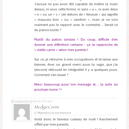
J’avoue ne pas avoir été capable de mettre la main
dessus, ni sous cette forme, ni sans « u », ni avec deux
« n » ou un « c » (en dehors de « fenasse » qui signifie
« mauvais foin » ou « sainfoin », mais je ne vois
vraiment pas le rapport avec le contexte)… Serait-ce
du patois luzien ?
Plutôt du patois landais ! Du coup, difficile d’en
donner une définition certaine : ça se rapproche de
« vieille carne » selon mes parents !
Sur ce, je retourne à mes occupations et te laisse aux
tiennes. Avec un grand merci pour ta saga, que j’ai
(encore) réécouté en intégralité il y a quelques jours.
Comment s’en lasser ?
Merci beaucoup pour ton message et… la suite au
prochain tome ^^
29 décembre 2014 à 16 h 01 min
HedgeCoon
Répondre à ce commentaire
Voilà donc le fameux cadeau de noël ! fraichement
offert par mes parents.