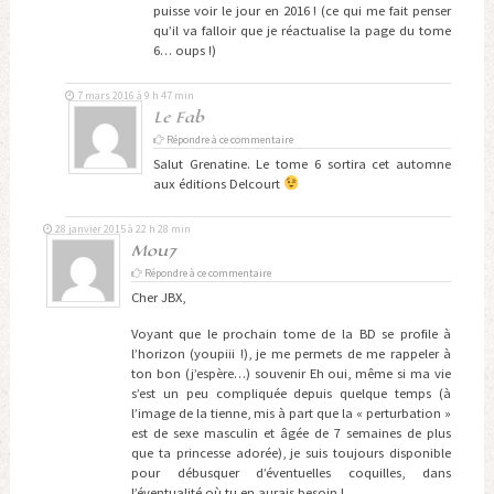
puisse voir le jour en 2016 ! (ce qui me fait penser
qu’il va falloir que je réactualise la page du tome
6… oups !)
7 mars 2016 à 9 h 47 min
Le Fab
Répondre à ce commentaire
Salut Grenatine. Le tome 6 sortira cet automne
aux éditions Delcourt
28 janvier 2015 à 22 h 28 min
Mou7
Répondre à ce commentaire
Cher JBX,
Voyant que le prochain tome de la BD se profile à
l’horizon (youpiii !), je me permets de me rappeler à
ton bon (j’espère…) souvenir Eh oui, même si ma vie
s’est un peu compliquée depuis quelque temps (à
l’image de la tienne, mis à part que la « perturbation »
est de sexe masculin et âgée de 7 semaines de plus
que ta princesse adorée), je suis toujours disponible
pour débusquer d’éventuelles coquilles, dans
l’éventualité où tu en aurais besoin !