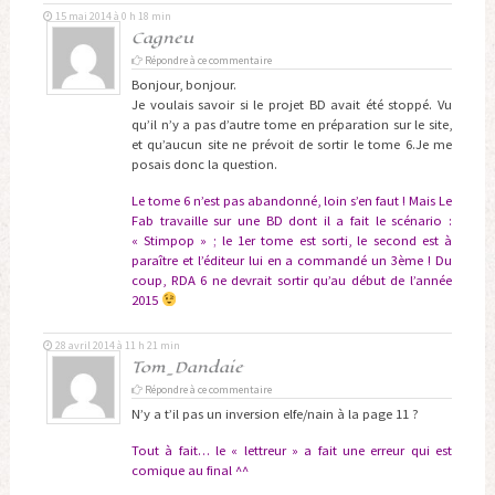
15 mai 2014 à 0 h 18 min
Cagneu
Répondre à ce commentaire
Bonjour, bonjour.
Je voulais savoir si le projet BD avait été stoppé. Vu
qu’il n’y a pas d’autre tome en préparation sur le site,
et qu’aucun site ne prévoit de sortir le tome 6.Je me
posais donc la question.
Le tome 6 n’est pas abandonné, loin s’en faut ! Mais Le
Fab travaille sur une BD dont il a fait le scénario :
« Stimpop » ; le 1er tome est sorti, le second est à
paraître et l’éditeur lui en a commandé un 3ème ! Du
coup, RDA 6 ne devrait sortir qu’au début de l’année
2015
28 avril 2014 à 11 h 21 min
Tom_Dandaie
Répondre à ce commentaire
N’y a t’il pas un inversion elfe/nain à la page 11 ?
Tout à fait… le « lettreur » a fait une erreur qui est
comique au final ^^