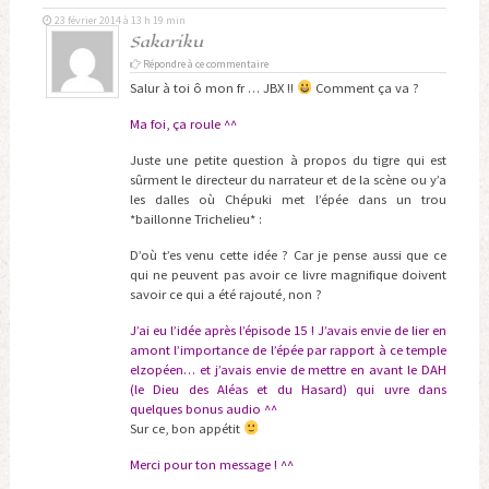
23 février 2014 à 13 h 19 min
Sakariku
Répondre à ce commentaire
Salur à toi ô mon fr … JBX !!
Comment ça va ?
Ma foi, ça roule ^^
Juste une petite question à propos du tigre qui est
sûrment le directeur du narrateur et de la scène ou y’a
les dalles où Chépuki met l’épée dans un trou
*baillonne Trichelieu* :
D’où t’es venu cette idée ? Car je pense aussi que ce
qui ne peuvent pas avoir ce livre magnifique doivent
savoir ce qui a été rajouté, non ?
J’ai eu l’idée après l’épisode 15 ! J’avais envie de lier en
amont l’importance de l’épée par rapport à ce temple
elzopéen… et j’avais envie de mettre en avant le DAH
(le Dieu des Aléas et du Hasard) qui uvre dans
quelques bonus audio ^^
Sur ce, bon appétit
Merci pour ton message ! ^^