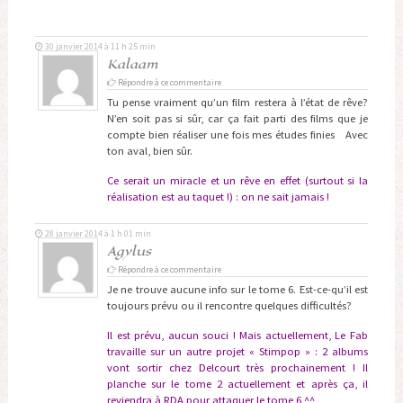
30 janvier 2014 à 11 h 25 min
Kalaam
Répondre à ce commentaire
Tu pense vraiment qu’un film restera à l’état de rêve?
N’en soit pas si sûr, car ça fait parti des films que je
compte bien réaliser une fois mes études finies Avec
ton aval, bien sûr.
Ce serait un miracle et un rêve en effet (surtout si la
réalisation est au taquet !) : on ne sait jamais !
28 janvier 2014 à 1 h 01 min
Agylus
Répondre à ce commentaire
Je ne trouve aucune info sur le tome 6. Est-ce-qu’il est
toujours prévu ou il rencontre quelques difficultés?
Il est prévu, aucun souci ! Mais actuellement, Le Fab
travaille sur un autre projet « Stimpop » : 2 albums
vont sortir chez Delcourt très prochainement ! Il
planche sur le tome 2 actuellement et après ça, il
reviendra à RDA pour attaquer le tome 6 ^^