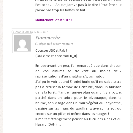
l’épisode …. Ah zut j’arrive pas à le dire ! Peut être que
j’aime pas trop les baffes en fait
Maintenant, c’est *PIF* !
29 août 2014 à 12 h 57 min
Flammeche
Répondre à ce commentaire
Coucou JBX et Fab !
(Oui c’est encore moi u_u)
En observant un peu, j’ai remarqué que dans chacun
de vos albums se trouvent au moins deux
représentations d’un chat/tigre/gros matou.
J’ai pu le voir quand Enoriel hurle qu’il ne s’abaissera
pas à creuser la tombe de Gertrude, dans un buisson
dans la forêt, filant en arrière plan quand il y a l’ogre,
perché dans un arbre pour le bivouaque, dans la
brume, son visage dans le mur végétal du labyrinthe,
dessiné sur les murs du gouffre, gravé sur le sol ou
encore sur un pilier, et même dans les nuages !
Il me fait étrangement penser au Dieu des Aléas et du
Hasard (DAH) …