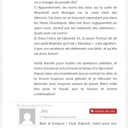
on y manger du poulet rôti?
7/ Apparemment, les noms des lieux sur la carte de
Wrandrall sont étranges car la carte vient des
démons. Ces lieux ne se trouvent cependant pas dans
les Terres Chaotiques; elles ont donc logiquement un
autre nom, donné par les habitants des alentours…
Quels sont ces noms?
8/ Dans l’intro de l’épisode 15, le jeune Tormys dit de
son aïeul Maender qu’il est « fabuleux ». Cela signifie-t-
il que son existence est réellement une fable, et qu’elle
est donc fictive?
Voilà! Navrée pour toutes ces questions pénibles, et
merci d’avances si tu trouves le temps d’y répondre!
Depuis deux ans maintenant que je connais ta série, je
la trouve toujours aussi géniale et je réécoute les
épisodes avec toujours autant de plaisir. Merci mille
fois pour le travail que tu fournis et bonne
continuation!
7 février 2016 à 17 h 47 min
JBX
Admin
du site
Répondre à ce commentaire
Bien le bonjour ! Tout d’abord, merci pour ton