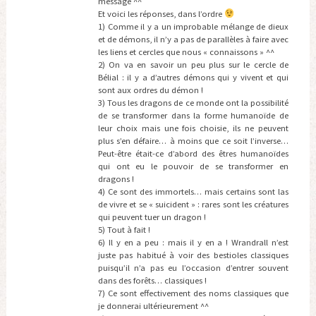
message ^^
Et voici les réponses, dans l’ordre
1) Comme il y a un improbable mélange de dieux
et de démons, il n’y a pas de parallèles à faire avec
les liens et cercles que nous « connaissons » ^^
2) On va en savoir un peu plus sur le cercle de
Bélial : il y a d’autres démons qui y vivent et qui
sont aux ordres du démon !
3) Tous les dragons de ce monde ont la possibilité
de se transformer dans la forme humanoïde de
leur choix mais une fois choisie, ils ne peuvent
plus s’en défaire… à moins que ce soit l’inverse…
Peut-être était-ce d’abord des êtres humanoïdes
qui ont eu le pouvoir de se transformer en
dragons !
4) Ce sont des immortels… mais certains sont las
de vivre et se « suicident » : rares sont les créatures
qui peuvent tuer un dragon !
5) Tout à fait !
6) Il y en a peu : mais il y en a ! Wrandrall n’est
juste pas habitué à voir des bestioles classiques
puisqu’il n’a pas eu l’occasion d’entrer souvent
dans des forêts… classiques !
7) Ce sont effectivement des noms classiques que
je donnerai ultérieurement ^^