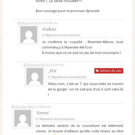
tome 7, ça serait chouette^^.
Bon courage pour le prochain épisode!
20 janvier 2017 à 18 h 49 min
Siskas
Répondre à ce commentaire
Je confirme la coquille : Maender-Alkoor, tout
commença à Maender-AlkToor
À moins que ce ne soit un jeu de mot incompris !
24 janvier 2017 à 21 h 47 min
JBX
Admin
du site
Répondre à ce commentaire
Hélas non, c’est un T qui nous reste en travers
de la gorge : on ne sait pas d’où il sort celui-là
!
30 juillet 2016 à 17 h 00 min
Yonni
Répondre à ce commentaire
La dernière version de la couverture est tellement
classe. Je trouve d’ailleurs qu’elle colle mieux au titre