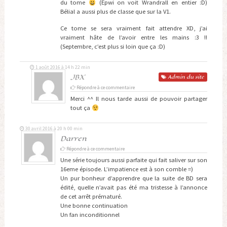
du tome
(Epwi on voit Wrandrall en entier :D)
Bélial a aussi plus de classe que sur la V1.
Ce tome se sera vraiment fait attendre XD, j’ai
vraiment hâte de l’avoir entre les mains :3 !!
(Septembre, c’est plus si loin que ça :D)
1 août 2016 à 14 h 22 min
JBX
Admin
du site
Répondre à ce commentaire
Merci ^^ Il nous tarde aussi de pouvoir partager
tout ça
30 avril 2016 à 20 h 00 min
Darren
Répondre à ce commentaire
Une série toujours aussi parfaite qui fait saliver sur son
16eme épisode. L’impatience est à son comble =)
Un pur bonheur d’apprendre que la suite de BD sera
édité, quelle n’avait pas été ma tristesse à l’annonce
de cet arrêt prématuré.
Une bonne continuation
Un fan inconditionnel