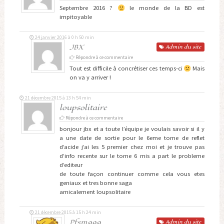
Septembre 2016 ?
le monde de la BD est
impitoyable
24 janvier 2016 à 0 h 50 min
JBX
Admin
du site
Répondre à ce commentaire
Tout est difficile à concrétiser ces temps-ci
Mais
on va y arriver !
21 décembre 2015 à 13 h 54 min
loupsolitaire
Répondre à ce commentaire
bonjour jbx et a toute l’équipe je voulais savoir si il y
a une date de sortie pour le 6eme tome de reflet
d’acide j’ai les 5 premier chez moi et je trouve pas
d’info recente sur le tome 6 mis a part le probleme
d’editeur
de toute façon continuer comme cela vous etes
geniaux et tres bonne saga
amicalement loupsolitaire
21 décembre 2015 à 15 h 24 min
Pfsm999
Admin
du site