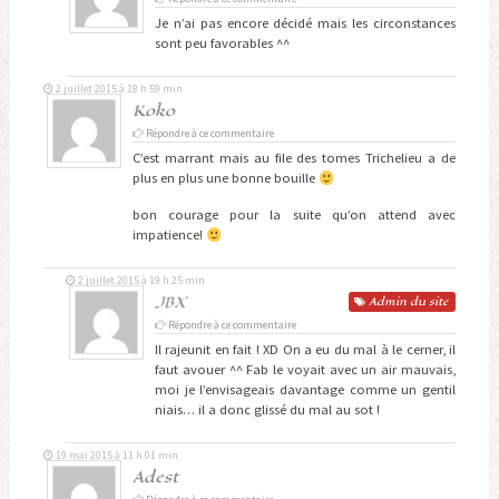
Je n’ai pas encore décidé mais les circonstances
sont peu favorables ^^
2 juillet 2015 à 18 h 59 min
Koko
Répondre à ce commentaire
C’est marrant mais au file des tomes Trichelieu a de
plus en plus une bonne bouille
bon courage pour la suite qu’on attend avec
impatience!
2 juillet 2015 à 19 h 25 min
JBX
Admin
du site
Répondre à ce commentaire
Il rajeunit en fait ! XD On a eu du mal à le cerner, il
faut avouer ^^ Fab le voyait avec un air mauvais,
moi je l’envisageais davantage comme un gentil
niais… il a donc glissé du mal au sot !
19 mai 2015 à 11 h 01 min
Adest