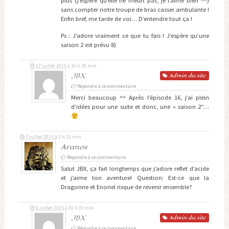
plus (j’espère qu’elle ne meurt pas, je l’aime bien ^^)
sans compter notre troupe de bras casser ambulante !
Enfin bref, me tarde de voi… D’entendre tout ça !
Ps : J’adore vraiment ce que tu fais ! J’espère qu’une
saison 2 est prévu 8)
17 juillet 2015 à 16 h 38 min
JBX
Admin
du site
Répondre à ce commentaire
Merci beaucoup ^^ Après l’épisode 16, j’ai plein
d’idées pour une suite et donc, une « saison 2″…
7 juillet 2015 à 2 h 13 min
Aranos
Répondre à ce commentaire
Salut JBX, ça fait longtemps que j’adore reflet d’acide
et j’aime ton aventure! Question: Est-ce que la
Dragonne et Enoriel risque de revenir ensemble?
8 juillet 2015 à 10 h 33 min
JBX
Admin
du site
Répondre à ce commentaire