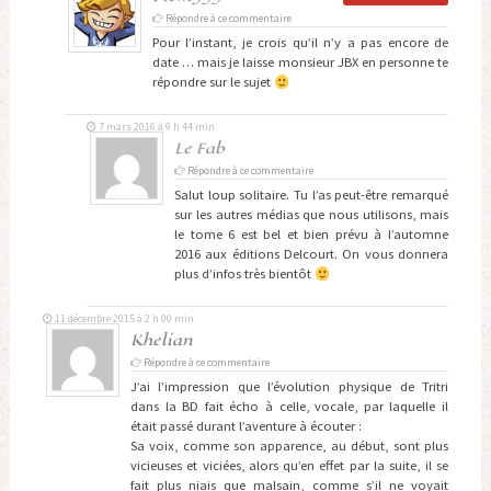
Répondre à ce commentaire
Pour l’instant, je crois qu’il n’y a pas encore de
date … mais je laisse monsieur JBX en personne te
répondre sur le sujet
7 mars 2016 à 9 h 44 min
Le Fab
Répondre à ce commentaire
Salut loup solitaire. Tu l’as peut-être remarqué
sur les autres médias que nous utilisons, mais
le tome 6 est bel et bien prévu à l’automne
2016 aux éditions Delcourt. On vous donnera
plus d’infos très bientôt
11 décembre 2015 à 2 h 00 min
Khelian
Répondre à ce commentaire
J’ai l’impression que l’évolution physique de Tritri
dans la BD fait écho à celle, vocale, par laquelle il
était passé durant l’aventure à écouter :
Sa voix, comme son apparence, au début, sont plus
vicieuses et viciées, alors qu’en effet par la suite, il se
fait plus niais que malsain, comme s’il ne voyait