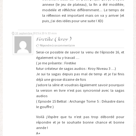
annexe (le jeu de plateau), la fin a été modifiée,
modelée et réfléchie différemment… Le temps de
la réflexion est important mais on va y arriver (et
puis, j’ai des idées pour une suite ! XD)
10 septembre 2015 à 20 h 33 min
Firetike ( kroy )
Répondre à ce commentaire
Serai-ce possible de savoir la venu de l’épisode 16, et
également si tu y travail …
( je me présente : Firetike
futur créateur de sagas audios : Kroy Niveau 3 …)
Je sui ta sagas depuis pas mal de temp et je l’ai finis
déjà une grosse dizaine de fois
j’adore la série et voudrais également savoir pourquoi
la version en livre n’est pas syncronisé avec la sagas
audios
( Episode 15 Bellial : Archange Tome 5 : Désastre dans
le gouffre )
Voilà j’éspère que tu n’est pas trop débordé pour
répondre et je te souhaite bonne chance et bonne
année !
A+