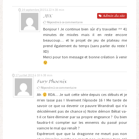
14 septembre 2015 à 22 h 38 min
JBX
Admin
du site
Répondre à ce commentaire
Bonjour ! Je continue bien sûr d’y travailler ^^ 41
minutes de mixées mais il en reste encore
beaucoup… et le projet de jeu de plateau me
prend également du temps (sans parler du reste !
XD)
Merci pour ton message et bonne création à venir
17 juillet 2015 à 10 h 38 min
Fury Phoenix
Répondre à ce commentaire
Ah
RDA… Je suit cette série depuis ces débuts et je
m’en lasse pas ! Vivement l’épisode 16 ! Me tarde de
savoir ce que va devenir ce pauvre Wrandrall qui n’a
décidément pas de chance x) Notre démon Bélial va-
t-il ce faire éliminer par sa propre engeance ? Ou bien
faudra-t-il compter sur les ennemis du passé pour
vaincre le mal qui renaît ?
Espéreront que que la dragonne ne meurt pas non