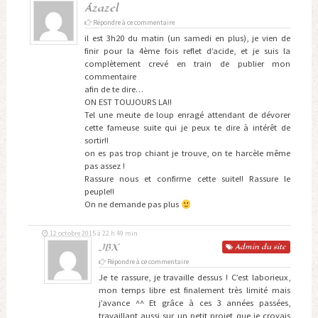
Âzazel
Répondre à ce commentaire
il est 3h20 du matin (un samedi en plus), je vien de
finir pour la 4ème fois reflet d’acide, et je suis la
complètement crevé en train de publier mon
commentaire
afin de te dire…
ON EST TOUJOURS LA!!
Tel une meute de loup enragé attendant de dévorer
cette fameuse suite qui je peux te dire à intérêt de
sortir!!
on es pas trop chiant je trouve, on te harcèle même
pas assez !
Rassure nous et confirme cette suite!! Rassure le
peuple!!
On ne demande pas plus
12 octobre 2015 à 22 h 49 min
JBX
Admin
du site
Répondre à ce commentaire
Je te rassure, je travaille dessus ! C’est laborieux,
mon temps libre est finalement très limité mais
j’avance ^^ Et grâce à ces 3 années passées,
travaillant aussi sur un petit projet que je croyais