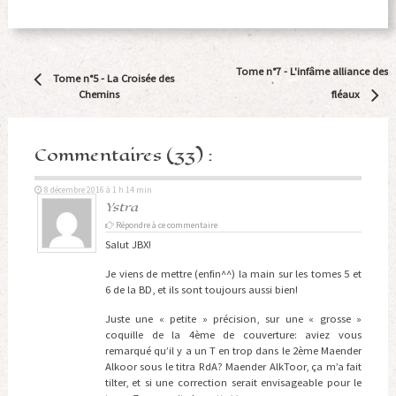
Navigation
Tome n°7 -
L'infâme alliance des
Tome n°5 -
La Croisée des
Article
Chemins
fléaux
Commentaires (33) :
8 décembre 2016 à 1 h 14 min
Ystra
Répondre à ce commentaire
Salut JBX!
Je viens de mettre (enfin^^) la main sur les tomes 5 et
6 de la BD, et ils sont toujours aussi bien!
Juste une « petite » précision, sur une « grosse »
coquille de la 4ème de couverture: aviez vous
remarqué qu’il y a un T en trop dans le 2ème Maender
Alkoor sous le titra RdA? Maender AlkToor, ça m’a fait
tilter, et si une correction serait envisageable pour le