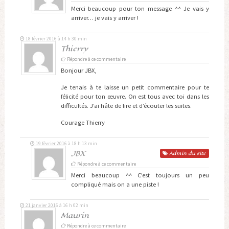
Merci beaucoup pour ton message ^^ Je vais y
arriver… je vais y arriver !
18 février 2016 à 14 h 30 min
Thierry
Répondre à ce commentaire
Bonjour JBX,
Je tenais à te laisse un petit commentaire pour te
félicité pour ton œuvre. On est tous avec toi dans les
difficultés. J’ai hâte de lire et d’écouter les suites.
Courage Thierry
19 février 2016 à 18 h 13 min
JBX
Admin
du site
Répondre à ce commentaire
Merci beaucoup ^^ C’est toujours un peu
compliqué mais on a une piste !
21 janvier 2016 à 16 h 02 min
Maurin
Répondre à ce commentaire