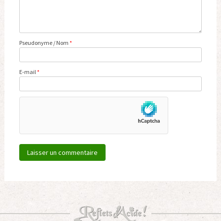
Pseudonyme / Nom
*
E-mail
*