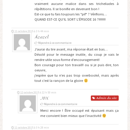
vraiment aucune malice dans ses tricheliades à
répétitions. Il se bonifie en devenant bon !
Est-ce que tu fais toujours les *pif* ? Vérifions…
QUAND EST-CE QU’IL SORT L’ÉPISODE 16 ?!!!!!!!!
11 octobre 2015 à 3 h 44 min
Âzazel
Répondre à ce commentaire
J’aurai du lire avant, ma réponse était en bas…
Désolé pour le message inutile, du coup je vais le
rendre utile sous forme d’encouragement!
Bon courage pour ton travail!! ou si je puis dire, ton
oeuvre,
j’espère que tu n’es pas trop overbooké, mais après
tout c’est la rançon de la gloire
12 octobre 2015 à 22 h 50 min
JBX
Admin
du site
Répondre à ce commentaire
Merci encore ! Être occupé est épuisant mais ça
me convient bien mieux que l’inactivité
11 octobre 2015 à 3 h 28 min