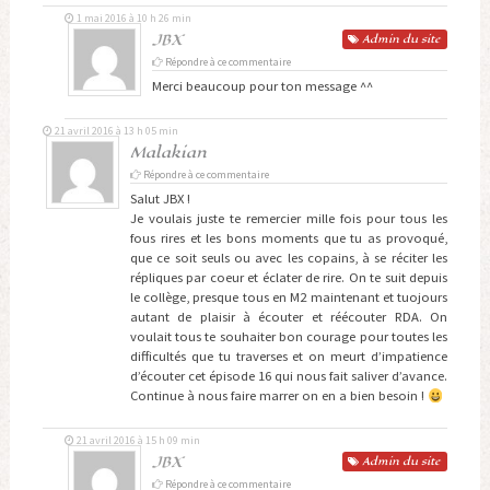
1 mai 2016 à 10 h 26 min
JBX
Admin
du site
Répondre à ce commentaire
Merci beaucoup pour ton message ^^
21 avril 2016 à 13 h 05 min
Malakian
Répondre à ce commentaire
Salut JBX !
Je voulais juste te remercier mille fois pour tous les
fous rires et les bons moments que tu as provoqué,
que ce soit seuls ou avec les copains, à se réciter les
répliques par coeur et éclater de rire. On te suit depuis
le collège, presque tous en M2 maintenant et tuojours
autant de plaisir à écouter et réécouter RDA. On
voulait tous te souhaiter bon courage pour toutes les
difficultés que tu traverses et on meurt d’impatience
d’écouter cet épisode 16 qui nous fait saliver d’avance.
Continue à nous faire marrer on en a bien besoin !
21 avril 2016 à 15 h 09 min
JBX
Admin
du site
Répondre à ce commentaire