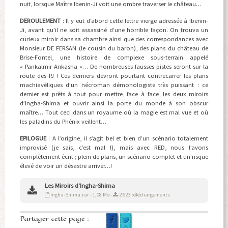
nuit, lorsque Maître Ibenin-Ji voit une ombre traverser le château…
DEROULEMENT
: Il y eut d’abord cette lettre vierge adressée à Ibenin-
Ji, avant qu’il ne soit assassiné d’une horrible façon. On trouva un
curieux miroir dans sa chambre ainsi que des correspondances avec
Monsieur DE FERSAN (le cousin du baron), des plans du château de
Brise-Fontel, une histoire de complexe sous-terrain appelé
« Pankalmir Ankasha »… De nombreuses fausses pistes seront sur la
route des PJ ! Ces derniers devront pourtant contrecarrer les plans
machiavéliques d’un nécroman démonologiste très puissant : ce
dernier est prêts à tout pour mettre, face à face, les deux miroirs
d’Ingha-Shima et ouvrir ainsi la porte du monde à son obscur
maître… Tout ceci dans un royaume où la magie est mal vue et où
les paladins du Phénix veillent…
EPILOGUE
: A l’origine, il s’agit bel et bien d’un scénario totalement
improvisé (je sais, c’est mal !), mais avec RED, nous l’avons
complètement écrit ; plein de plans, un scénario complet et un risque
élevé de voir un désastre arriver…!
Les Miroirs d'Ingha-Shima
Ingha-Shima.rar - 1,08 Mo -
2 623 téléchargements
Partager cette page :