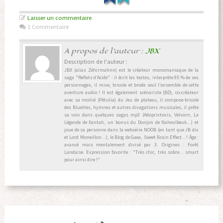
Laisser un commentaire
1 Commentaire
A propos de l'auteur :
JBX
Description de l'auteur :
JBX (alias Zéhirmahnn) est le créateur monomaniaque de la
saga "Reflets d’Acide" : il écrit les textes, interprète 95 % de ses
personnages, il mixe, bricole et brode seul l'ensemble de cette
aventure audio ! Il est également scénariste (BD), co-créateur
avec sa moitié (Pétulia) du Jeu de plateau, il compose-bricole
des Bluettes, hymnes et autres divagations musicales, il prête
sa voix dans quelques sagas mp3 (Adoprixtoxis, Velvorn, La
Légende de Xantah, un bonus du Donjon de Naheulbeuk...) et
joue de sa personne dans la websérie NOOB (en tant que JB dix
et Lord Moneillon...), le Blog de Gaea, Sweet Brain Effect...! Âge :
avancé mais mentalement divisé par 3. Origines : Forêt
Landaise. Expression favorite : "Très chic, très sobre... smart
pour ainsi dire !"