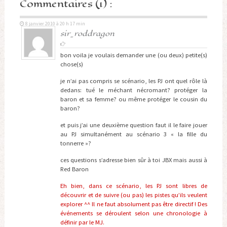
Commentaires (1) :
8 janvier 2010 à 20 h 17 min
sir_roddragon
bon voila je voulais demander une (ou deux) petite(s)
chose(s)
je n’ai pas compris se scénario, les PJ ont quel rôle là
dedans: tué le méchant nécromant? protéger la
baron et sa femme? ou même protéger le cousin du
baron?
et puis j’ai une deuxième question faut il le faire jouer
au PJ simultanément au scénario 3 « la fille du
tonnerre »?
ces questions s’adresse bien sûr à toi JBX mais aussi à
Red Baron
Eh bien, dans ce scénario, les PJ sont libres de
découvrir et de suivre (ou pas) les pistes qu’ils veulent
explorer ^^ Il ne faut absolument pas être directif ! Des
événements se déroulent selon une chronologie à
définir par le MJ.