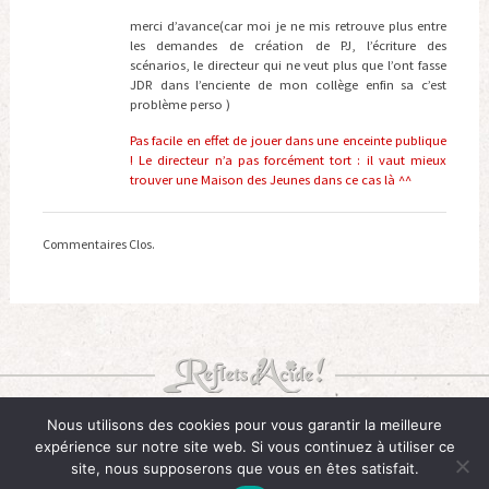
merci d’avance(car moi je ne mis retrouve plus entre
les demandes de création de PJ, l’écriture des
scénarios, le directeur qui ne veut plus que l’ont fasse
JDR dans l’enciente de mon collège enfin sa c’est
problème perso )
Pas facile en effet de jouer dans une enceinte publique
! Le directeur n’a pas forcément tort : il vaut mieux
trouver une Maison des Jeunes dans ce cas là ^^
Commentaires Clos.
Nous utilisons des cookies pour vous garantir la meilleure
Le petit mot du soir :
ÉPISTÉMÊ : Total des connaissances d'un
expérience sur notre site web. Si vous continuez à utiliser ce
groupe social à un moment donné. "Les Anges de la Téléréalité
ont-ils un épistémê ?!"
site, nous supposerons que vous en êtes satisfait.