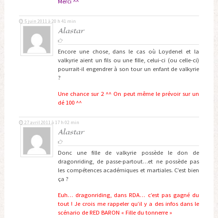
Merci ^^
5 juin 2011 à 20 h 41 min
Alastar
Encore une chose, dans le cas où Loydenel et la
valkyrie aient un fils ou une fille, celui-ci (ou celle-ci)
pourrait-il engendrer à son tour un enfant de valkyrie
?
Une chance sur 2 ^^ On peut même le prévoir sur un
dé 100 ^^
27 avril 2011 à 17 h 02 min
Alastar
Donc une fille de valkyrie possède le don de
dragonriding, de passe-partout…et ne possède pas
les compétences académiques et martiales. C’est bien
ça ?
Euh… dragonriding, dans RDA… c’est pas gagné du
tout ! Je crois me rappeler qu’il y a des infos dans le
scénario de RED BARON « Fille du tonnerre »