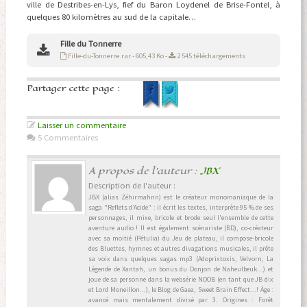
ville de Destribes-en-Lys, fief du Baron Loydenel de Brise-Fontel, à
quelques 80 kilomètres au sud de la capitale…
Fille du Tonnerre
Fille-du-Tonnerre.rar - 605,43 Ko -
2 545 téléchargements
Partager cette page :
Laisser un commentaire
5 Commentaires
A propos de l'auteur :
JBX
Description de l'auteur :
JBX (alias Zéhirmahnn) est le créateur monomaniaque de la
saga "Reflets d’Acide" : il écrit les textes, interprète 95 % de ses
personnages, il mixe, bricole et brode seul l'ensemble de cette
aventure audio ! Il est également scénariste (BD), co-créateur
avec sa moitié (Pétulia) du Jeu de plateau, il compose-bricole
des Bluettes, hymnes et autres divagations musicales, il prête
sa voix dans quelques sagas mp3 (Adoprixtoxis, Velvorn, La
Légende de Xantah, un bonus du Donjon de Naheulbeuk...) et
joue de sa personne dans la websérie NOOB (en tant que JB dix
et Lord Moneillon...), le Blog de Gaea, Sweet Brain Effect...! Âge :
avancé mais mentalement divisé par 3. Origines : Forêt