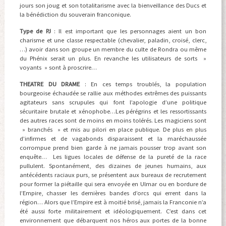
jours son joug et son totalitarisme avec la bienveillance des Ducs et
la bénédiction du souverain franconique.
Type de PJ
: Il est important que les personnages aient un bon
charisme et une classe respectable (chevalier, paladin, croisé, clerc,
…) avoir dans son groupe un membre du culte de Rondra ou même
du Phénix serait un plus. En revanche les utilisateurs de sorts »
voyants » sont à proscrire…
THEATRE DU DRAME
: En ces temps troublés, la population
bourgeoise échaudée se rallie aux méthodes extrêmes des puissants
agitateurs sans scrupules qui font l’apologie d’une politique
sécuritaire brutale et xénophobe…Les pérégrins et les ressortissants
des autres races sont de moins en moins tolérés. Les magiciens sont
» branchés » et mis au pilori en place publique. De plus en plus
d’infirmes et de vagabonds disparaissent et la maréchaussée
corrompue prend bien garde à ne jamais pousser trop avant son
enquête… Les ligues locales de défense de la pureté de la race
pullulent. Spontanément, des dizaines de jeunes humains, aux
antécédents raciaux purs, se présentent aux bureaux de recrutement
pour former la piétaille qui sera envoyée en Ulmar ou en bordure de
l’Empire, chasser les dernières bandes d’orcs qui errent dans la
région… Alors que l’Empire est à moitié brisé, jamais la Franconie n’a
été aussi forte militairement et idéologiquement. C’est dans cet
environnement que débarquent nos héros aux portes de la bonne