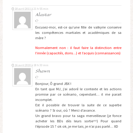
18 avril 2011 à 21 h 55 min
Alastar
Excusez-moi, est-ce qu’une fille de valkyrie conserve
les compétences martiales et académiques de sa
mère ?
Normalement non : il faut faire la distinction entre
l’innée (capacités, dons…) et l’acquis (connaissances)
16 avril 2010 à 18 h 33 min
Shawn
Bonjour, Ô grand JBX !
En tant que MJ, j’ai adoré le contexte et les actions
promise par ce scénario, cependant… il me parait
incomplet.
Est il possible de trouver la suite de ce superbe
scénario ? Si oui, où ? Merci d’avance.
Un grand bravo pour ta saga merveilleuse (je fonce
acheter les BDs dès leurs sortie^^) Pour quand
l’épisode 15 ? ok ok, je me tais, je n’ai pas parlé… XD