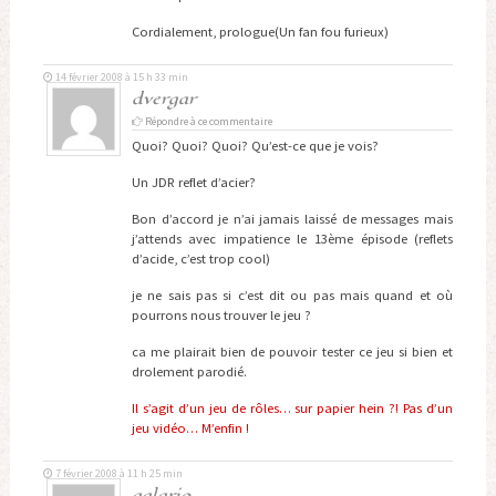
Cordialement, prologue(Un fan fou furieux)
14 février 2008 à 15 h 33 min
dvergar
Répondre à ce commentaire
Quoi? Quoi? Quoi? Qu’est-ce que je vois?
Un JDR reflet d’acier?
Bon d’accord je n’ai jamais laissé de messages mais
j’attends avec impatience le 13ème épisode (reflets
d’acide, c’est trop cool)
je ne sais pas si c’est dit ou pas mais quand et où
pourrons nous trouver le jeu ?
ca me plairait bien de pouvoir tester ce jeu si bien et
drolement parodié.
Il s’agit d’un jeu de rôles… sur papier hein ?! Pas d’un
jeu vidéo… M’enfin !
7 février 2008 à 11 h 25 min
galario