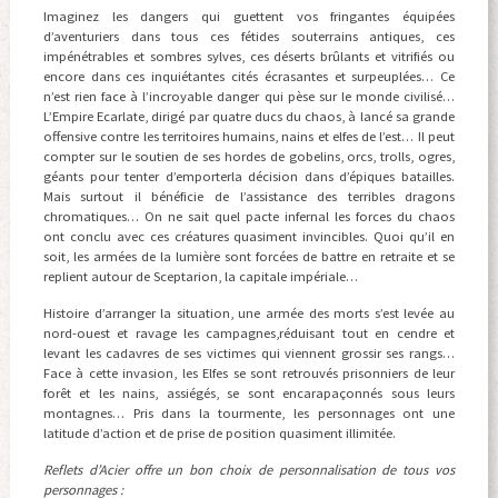
Imaginez les dangers qui guettent vos fringantes équipées
d’aventuriers dans tous ces fétides souterrains antiques, ces
impénétrables et sombres sylves, ces déserts brûlants et vitrifiés ou
encore dans ces inquiétantes cités écrasantes et surpeuplées… Ce
n’est rien face à l’incroyable danger qui pèse sur le monde civilisé…
L’Empire Ecarlate, dirigé par quatre ducs du chaos, à lancé sa grande
offensive contre les territoires humains, nains et elfes de l’est… Il peut
compter sur le soutien de ses hordes de gobelins, orcs, trolls, ogres,
géants pour tenter d’emporterla décision dans d’épiques batailles.
Mais surtout il bénéficie de l’assistance des terribles dragons
chromatiques… On ne sait quel pacte infernal les forces du chaos
ont conclu avec ces créatures quasiment invincibles. Quoi qu’il en
soit, les armées de la lumière sont forcées de battre en retraite et se
replient autour de Sceptarion, la capitale impériale…
Histoire d’arranger la situation, une armée des morts s’est levée au
nord-ouest et ravage les campagnes,réduisant tout en cendre et
levant les cadavres de ses victimes qui viennent grossir ses rangs…
Face à cette invasion, les Elfes se sont retrouvés prisonniers de leur
forêt et les nains, assiégés, se sont encarapaçonnés sous leurs
montagnes… Pris dans la tourmente, les personnages ont une
latitude d’action et de prise de position quasiment illimitée.
Reflets d’Acier offre un bon choix de personnalisation de tous vos
personnages :