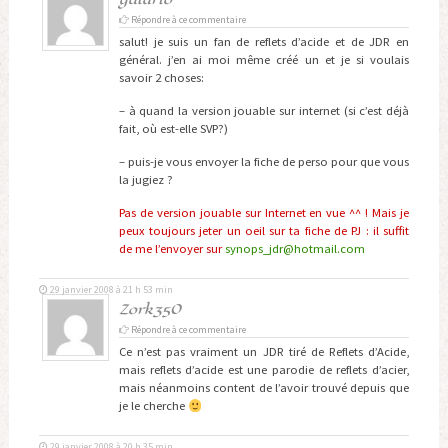
Répondre à ce commentaire
salut! je suis un fan de reflets d’acide et de JDR en
général. j’en ai moi même créé un et je si voulais
savoir 2 choses:
– à quand la version jouable sur internet (si c’est déjà
fait, où est-elle SVP?)
– puis-je vous envoyer la fiche de perso pour que vous
la jugiez ?
Pas de version jouable sur Internet en vue ^^ ! Mais je
peux toujours jeter un oeil sur ta fiche de PJ : il suffit
de me l’envoyer sur
synops_jdr@hotmail.com
29 janvier 2008 à 21 h 53 min
Zork350
Répondre à ce commentaire
Ce n’est pas vraiment un JDR tiré de Reflets d’Acide,
mais reflets d’acide est une parodie de reflets d’acier,
mais néanmoins content de l’avoir trouvé depuis que
je le cherche
29 janvier 2008 à 20 h 35 min