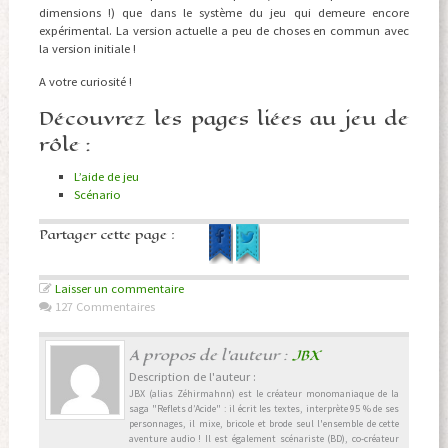
dimensions !) que dans le système du jeu qui demeure encore
expérimental. La version actuelle a peu de choses en commun avec
la version initiale !
A votre curiosité !
Découvrez les pages liées au jeu de
rôle :
L’aide de jeu
Scénario
Partager cette page :
Laisser un commentaire
127 Commentaires
A propos de l'auteur :
JBX
Description de l'auteur :
JBX (alias Zéhirmahnn) est le créateur monomaniaque de la
saga "Reflets d’Acide" : il écrit les textes, interprète 95 % de ses
personnages, il mixe, bricole et brode seul l'ensemble de cette
aventure audio ! Il est également scénariste (BD), co-créateur