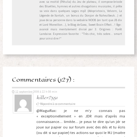
avec sa moitié (Pétulia) du Jeu de plateau, il compose-bricole
des Bluettes, hymnes et autres divagations musicales, il prête
sa voix dans quelques sagas mp3 (Adoprixtoxis, Velvorn, La
Légende de Xantah, un bonus du Donjon de Naheulbeuk...) et
joue de sa personne dans la websérie NOOB (en tant que JB dix
et Lord Moneillon...), le Blog de Gaea, Sweet Brain Effect...! Âge :
avancé mais mentalement divisé par 3. Origines : Forêt
Landaise. Expression favorite : "Très chic, très sobre... smart
pour ainsi dire !"
Commentaires (127) :
12 septembre 2008 à 22 h 08 min
killer2551
Répondre à ce commentaire
@Maguiflax: je ne m’y connais pas
« exceptionellement » en JDR mais d’après ma
connaissance… limitée… je peux te dire qu’un jdr se
joue sur papier ou sur forum avec des dés et tu écris
(ou dit si sur papier) tes actions sur quoi le MJ (maitre