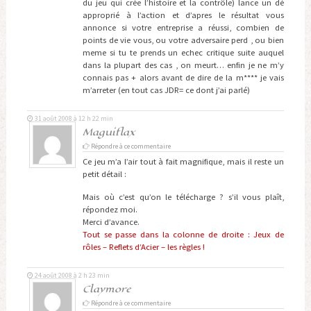
du jeu qui crée l’histoire et la contrôle) lance un dé
approprié à l’action et d’apres le résultat vous
annonce si votre entreprise a réussi, combien de
points de vie vous, ou votre adversaire perd , ou bien
meme si tu te prends un echec critique suite auquel
dans la plupart des cas , on meurt… enfin je ne m’y
connais pas + alors avant de dire de la m**** je vais
m’arreter (en tout cas JDR= ce dont j’ai parlé)
31 août 2008 à 12 h 22 min
Maguiflax
Répondre à ce commentaire
Ce jeu m’a l’air tout à fait magnifique, mais il reste un
petit détail :
Mais où c’est qu’on le télécharge ? s’il vous plaît,
répondez moi.
Merci d’avance.
Tout se passe dans la colonne de droite : Jeux de
rôles – Reflets d’Acier – les règles !
24 août 2008 à 2 h 23 min
Claymore
Répondre à ce commentaire