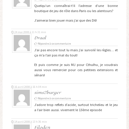
Quelqu’un connaîtrai-t’il l’adresse d’une bonne
boutique de jeu de rôle dans Paris ou les alentours?
J’aimerai bien jouer mais j’ai que des D6!
24 mai 2008 à 11 h 31 min
Draal
Répondre à ce commentaire
J’ai pas encore tout lu mais j’ai survolé les règles… et
ça m’a l’air pas mal du tout!
Et puis comme je suis MJ pour Cthulhu, je voudrais
aussi vous remercier pour ces petitees extensions et
sénars!
16 avril 2008 à 16 h 04 min
sims2burger
Répondre à ce commentaire
J’adore trop reflets d’acide, surtout trichelieu et le jeu
a l’air bien aussi. vivement le 13ème episode
14 avril 2008 à 13 h 36 min
Filoden