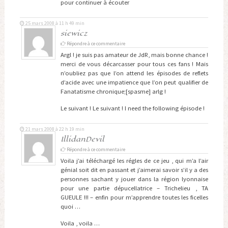
pour continuer à écouter
25 mars 2008 à 11 h 49 min
siewicz
Répondre à ce commentaire
Argl ! je suis pas amateur de JdR, mais bonne chance !
merci de vous décarcasser pour tous ces fans ! Mais
n’oubliez pas que l’on attend les épisodes de reflets
d’acide avec une impatience que l’on peut qualifier de
Fanatatisme chronique;[spasme] arlg !
Le suivant ! Le suivant ! I need the following épisode !
21 mars 2008 à 22 h 19 min
IllidanDevil
Répondre à ce commentaire
Voila j’ai téléchargé les régles de ce jeu , qui m’a l’air
génial soit dit en passant et j’aimerai savoir s’il y a des
personnes sachant y jouer dans la région lyonnaise
pour une partie dépucellatrice – Trichelieu , TA
GUEULE !!! – enfin pour m’apprendre toutes les ficelles
quoi …
Voila , voila …