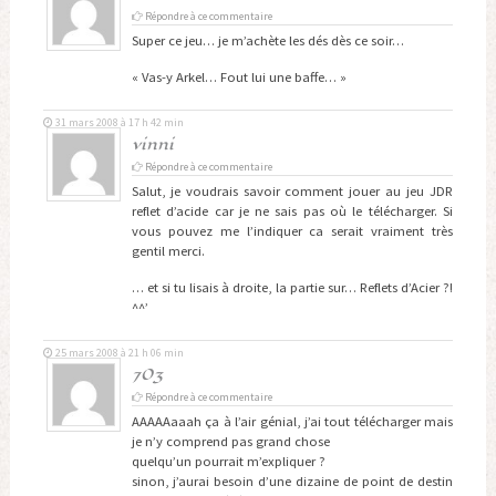
Répondre à ce commentaire
Super ce jeu… je m’achète les dés dès ce soir…
« Vas-y Arkel… Fout lui une baffe… »
31 mars 2008 à 17 h 42 min
vinni
Répondre à ce commentaire
Salut, je voudrais savoir comment jouer au jeu JDR
reflet d’acide car je ne sais pas où le télécharger. Si
vous pouvez me l’indiquer ca serait vraiment très
gentil merci.
… et si tu lisais à droite, la partie sur… Reflets d’Acier ?!
^^’
25 mars 2008 à 21 h 06 min
703
Répondre à ce commentaire
AAAAAaaah ça à l’air génial, j’ai tout télécharger mais
je n’y comprend pas grand chose
quelqu’un pourrait m’expliquer ?
sinon, j’aurai besoin d’une dizaine de point de destin