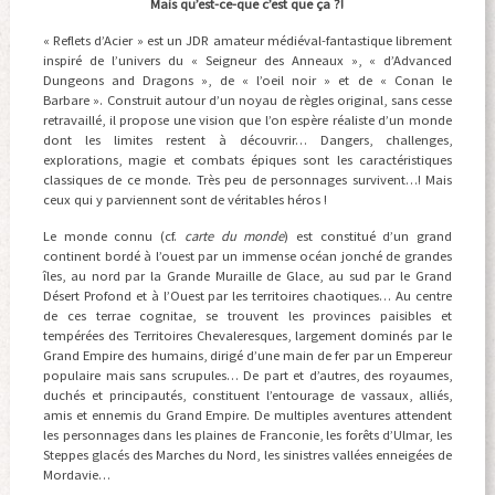
Mais qu’est-ce-que c’est que ça ?!
« Reflets d’Acier » est un JDR amateur médiéval-fantastique librement
inspiré de l’univers du « Seigneur des Anneaux », « d’Advanced
Dungeons and Dragons », de « l’oeil noir » et de « Conan le
Barbare ». Construit autour d’un noyau de règles original, sans cesse
retravaillé, il propose une vision que l’on espère réaliste d’un monde
dont les limites restent à découvrir… Dangers, challenges,
explorations, magie et combats épiques sont les caractéristiques
classiques de ce monde. Très peu de personnages survivent…! Mais
ceux qui y parviennent sont de véritables héros !
Le monde connu (cf.
carte du monde
) est constitué d’un grand
continent bordé à l’ouest par un immense océan jonché de grandes
îles, au nord par la Grande Muraille de Glace, au sud par le Grand
Désert Profond et à l’Ouest par les territoires chaotiques… Au centre
de ces terrae cognitae, se trouvent les provinces paisibles et
tempérées des Territoires Chevaleresques, largement dominés par le
Grand Empire des humains, dirigé d’une main de fer par un Empereur
populaire mais sans scrupules… De part et d’autres, des royaumes,
duchés et principautés, constituent l’entourage de vassaux, alliés,
amis et ennemis du Grand Empire. De multiples aventures attendent
les personnages dans les plaines de Franconie, les forêts d’Ulmar, les
Steppes glacés des Marches du Nord, les sinistres vallées enneigées de
Mordavie…