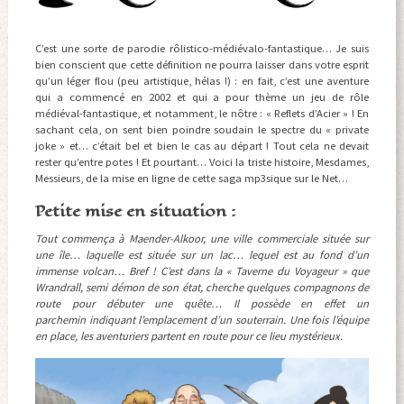
C’est une sorte de parodie rôlistico-médiévalo-fantastique… Je suis
bien conscient que cette définition ne pourra laisser dans votre esprit
qu’un léger flou (peu artistique, hélas !) : en fait, c’est une aventure
qui a commencé en 2002 et qui a pour thème un jeu de rôle
médiéval-fantastique, et notamment, le nôtre : « Reflets d’Acier » ! En
sachant cela, on sent bien poindre soudain le spectre du « private
joke » et… c’était bel et bien le cas au départ ! Tout cela ne devait
rester qu’entre potes ! Et pourtant… Voici la triste histoire, Mesdames,
Messieurs, de la mise en ligne de cette saga mp3sique sur le Net…
Petite mise en situation :
Tout commença à Maender-Alkoor, une ville commerciale située sur
une île… laquelle est située sur un lac… lequel est au fond d’un
immense volcan… Bref ! C’est dans la « Taverne du Voyageur » que
Wrandrall, semi démon de son état, cherche quelques compagnons de
route pour débuter une quête… Il possède en effet un
parchemin indiquant l’emplacement d’un souterrain. Une fois l’équipe
en place, les aventuriers partent en route pour ce lieu mystérieux.