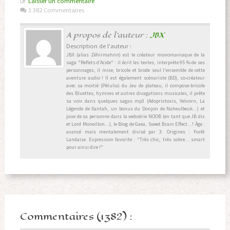
Laisser un commentaire
1 382 Commentaires
A propos de l'auteur :
JBX
Description de l'auteur :
JBX (alias Zéhirmahnn) est le créateur monomaniaque de la
saga "Reflets d’Acide" : il écrit les textes, interprète 95 % de ses
personnages, il mixe, bricole et brode seul l'ensemble de cette
aventure audio ! Il est également scénariste (BD), co-créateur
avec sa moitié (Pétulia) du Jeu de plateau, il compose-bricole
des Bluettes, hymnes et autres divagations musicales, il prête
sa voix dans quelques sagas mp3 (Adoprixtoxis, Velvorn, La
Légende de Xantah, un bonus du Donjon de Naheulbeuk...) et
joue de sa personne dans la websérie NOOB (en tant que JB dix
et Lord Moneillon...), le Blog de Gaea, Sweet Brain Effect...! Âge :
avancé mais mentalement divisé par 3. Origines : Forêt
Landaise. Expression favorite : "Très chic, très sobre... smart
pour ainsi dire !"
Commentaires (1382) :