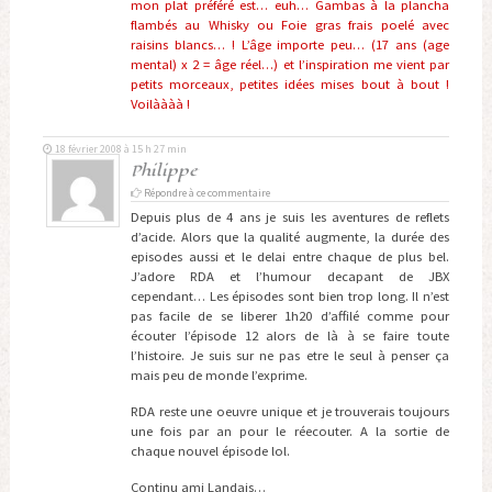
mon plat préféré est… euh… Gambas à la plancha
flambés au Whisky ou Foie gras frais poelé avec
raisins blancs… ! L’âge importe peu… (17 ans (age
mental) x 2 = âge réel…) et l’inspiration me vient par
petits morceaux, petites idées mises bout à bout !
Voilàààà !
18 février 2008 à 15 h 27 min
Philippe
Répondre à ce commentaire
Depuis plus de 4 ans je suis les aventures de reflets
d’acide. Alors que la qualité augmente, la durée des
episodes aussi et le delai entre chaque de plus bel.
J’adore RDA et l’humour decapant de JBX
cependant… Les épisodes sont bien trop long. Il n’est
pas facile de se liberer 1h20 d’affilé comme pour
écouter l’épisode 12 alors de là à se faire toute
l’histoire. Je suis sur ne pas etre le seul à penser ça
mais peu de monde l’exprime.
RDA reste une oeuvre unique et je trouverais toujours
une fois par an pour le réecouter. A la sortie de
chaque nouvel épisode lol.
Continu ami Landais…