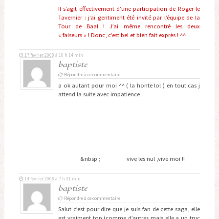
Il s’agit effectivement d’une participation de Roger le
Tavernier : j’ai gentiment été invité par l’équipe de la
Tour de Baal ! J’ai même rencontré les deux
« faiseurs » ! Donc, c’est bel et bien fait exprès ! ^^
17 février 2008 à 10 h 14 min
baptiste
Répondre à ce commentaire
a ok autant pour moi ^^ ( la honte lol ) en tout cas j
attend la suite avec impatience .
&nbsp ; vive les nul ,vive moi !!
14 février 2008 à 7 h 31 min
baptiste
Répondre à ce commentaire
Salut c’est pour dire que je suis fan de cette saga, elle
est vraiment top (comme d’autres mais elle a un truc