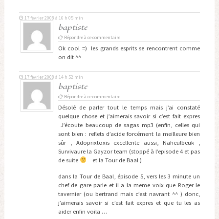
17 février 2008 à 16 h 05 min
baptiste
Répondre à ce commentaire
Ok cool =) les grands esprits se rencontrent comme
on dit ^^
17 février 2008 à 14 h 52 min
baptiste
Répondre à ce commentaire
Désolé de parler tout le temps mais j’ai constaté
quelque chose et j’aimerais savoir si c’est fait expres
J’écoute beaucoup de sagas mp3 (enfin, celles qui
sont bien : reflets d’acide forcément la meilleure bien
sûr , Adoprixtoxis excellente aussi, Naheulbeuk ,
Survivaure la Gayzor team (stoppé à l’episode 4 et pas
de suite
et la Tour de Baal )
dans la Tour de Baal, épisode 5, vers les 3 minute un
chef de gare parle et il a la meme voix que Roger le
tavernier (ou bertrand mais c’est navrant ^^ ) donc,
j’aimerais savoir si c’est fait expres et que tu les as
aider enfin voila …