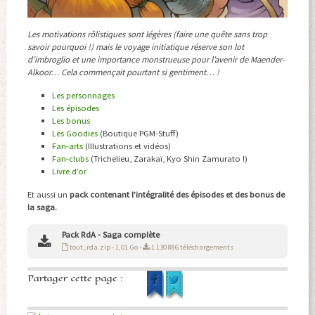
Les motivations rôlistiques sont légères (faire une quête sans trop
savoir pourquoi !) mais le voyage initiatique réserve son lot
d’imbroglio et une importance monstrueuse pour l’avenir de Maender-
Alkoor… Cela commençait pourtant si gentiment… !
Les personnages
Les épisodes
Les bonus
Les Goodies
(Boutique PGM-Stuff)
Fan-arts
(Illustrations et vidéos)
Fan-clubs
(Trichelieu, Zarakaï, Kyo Shin Zamurato !)
Livre d’or
Et aussi un
pack contenant l’intégralité des épisodes et des bonus de
la saga.
Pack RdA - Saga complète
tout_rda.zip - 1,01 Go -
1 130 886 téléchargements
Partager cette page :