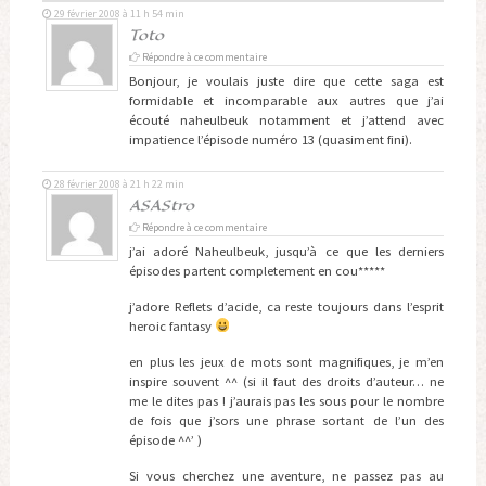
29 février 2008 à 11 h 54 min
Toto
Répondre à ce commentaire
Bonjour, je voulais juste dire que cette saga est
formidable et incomparable aux autres que j’ai
écouté naheulbeuk notamment et j’attend avec
impatience l’épisode numéro 13 (quasiment fini).
28 février 2008 à 21 h 22 min
ASAStro
Répondre à ce commentaire
j’ai adoré Naheulbeuk, jusqu’à ce que les derniers
épisodes partent completement en cou*****
j’adore Reflets d’acide, ca reste toujours dans l’esprit
heroic fantasy
en plus les jeux de mots sont magnifiques, je m’en
inspire souvent ^^ (si il faut des droits d’auteur… ne
me le dites pas ! j’aurais pas les sous pour le nombre
de fois que j’sors une phrase sortant de l’un des
épisode ^^’ )
Si vous cherchez une aventure, ne passez pas au