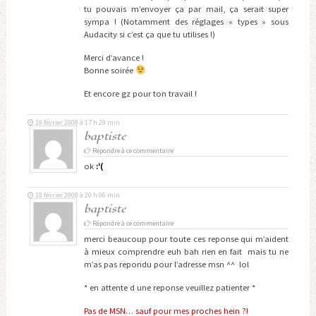
tu pouvais m’envoyer ça par mail, ça serait super
sympa ! (Notamment des réglages « types » sous
Audacity si c’est ça que tu utilises !)
Merci d’avance !
Bonne soirée
Et encore gz pour ton travail !
19 février 2008 à 17 h 29 min
baptiste
Répondre à ce commentaire
ok
:'(
18 février 2008 à 20 h 06 min
baptiste
Répondre à ce commentaire
merci beaucoup pour toute ces reponse qui m’aident
à mieux comprendre euh bah rien en fait mais tu ne
m’as pas repondu pour l’adresse msn ^^ lol
* en attente d une reponse veuillez patienter *
Pas de MSN… sauf pour mes proches hein ?!