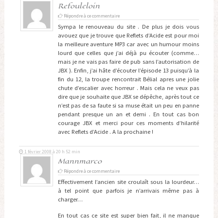
Refouleloin
Répondre à ce commentaire
Sympa le renouveau du site . De plus je dois vous
avouez que je trouve que Reflets d’Acide est pour moi
la meilleure aventure MP3 car avec un humour moins
lourd que celles que j’ai déjà pu écouter (comme…
mais je ne vais pas faire de pub sans l’autorisation de
JBX ). Enfin, j’ai hâte d’écouter l’épisode 13 puisqu’à la
fin du 12, la troupe rencontrait Bélial apres une jolie
chute d’escalier avec horreur . Mais cela ne veux pas
dire que je souhaite que JBX se dépêche, après tout ce
n’est pas de sa faute si sa muse était un peu en panne
pendant presque un an et demi . En tout cas bon
courage JBX et merci pour ces moments d’hilarité
avec Reflets d’Acide . A la prochaine !
1 février 2008 à 20 h 52 min
Mannmarco
Répondre à ce commentaire
Effectivement l’ancien site croulaît sous la lourdeur…
à tel point que parfois je n’arrivais même pas à
charger…
En tout cas ce site est super bien fait, il ne manque