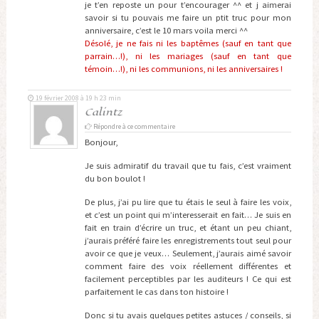
je t’en reposte un pour t’encourager ^^ et j aimerai
savoir si tu pouvais me faire un ptit truc pour mon
anniversaire, c’est le 10 mars voila merci ^^
Désolé, je ne fais ni les baptêmes (sauf en tant que
parrain…!), ni les mariages (sauf en tant que
témoin…!), ni les communions, ni les anniversaires !
19 février 2008 à 19 h 23 min
Calintz
Répondre à ce commentaire
Bonjour,
Je suis admiratif du travail que tu fais, c’est vraiment
du bon boulot !
De plus, j’ai pu lire que tu étais le seul à faire les voix,
et c’est un point qui m’interesserait en fait… Je suis en
fait en train d’écrire un truc, et étant un peu chiant,
j’aurais préféré faire les enregistrements tout seul pour
avoir ce que je veux… Seulement, j’aurais aimé savoir
comment faire des voix réellement différentes et
facilement perceptibles par les auditeurs ! Ce qui est
parfaitement le cas dans ton histoire !
Donc si tu avais quelques petites astuces / conseils, si