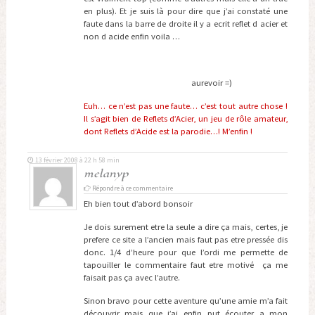
en plus). Et je suis là pour dire que j’ai constaté une
faute dans la barre de droite il y a ecrit reflet d acier et
non d acide enfin voila …
aurevoir =)
Euh… ce n’est pas une faute… c’est tout autre chose !
Il s’agit bien de Reflets d’Acier, un jeu de rôle amateur,
dont Reflets d’Acide est la parodie…! M’enfin !
13 février 2008 à 22 h 58 min
melanyp
Répondre à ce commentaire
Eh bien tout d’abord bonsoir
Je dois surement etre la seule a dire ça mais, certes, je
prefere ce site a l’ancien mais faut pas etre pressée dis
donc. 1/4 d’heure pour que l’ordi me permette de
tapouiller le commentaire faut etre motivé ça me
faisait pas ça avec l’autre.
Sinon bravo pour cette aventure qu’une amie m’a fait
découvrir mais que j’ai enfin put écouter a mon