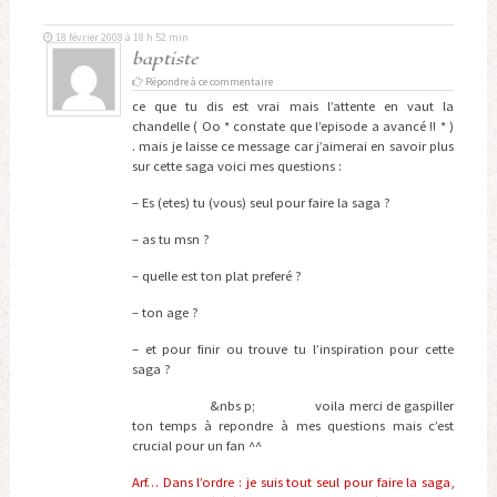
18 février 2008 à 18 h 52 min
baptiste
Répondre à ce commentaire
ce que tu dis est vrai mais l’attente en vaut la
chandelle ( Oo * constate que l’episode a avancé !! * )
. mais je laisse ce message car j’aimerai en savoir plus
sur cette saga voici mes questions :
– Es (etes) tu (vous) seul pour faire la saga ?
– as tu msn ?
– quelle est ton plat preferé ?
– ton age ?
– et pour finir ou trouve tu l’inspiration pour cette
saga ?
&nbs p; voila merci de gaspiller
ton temps à repondre à mes questions mais c’est
crucial pour un fan ^^
Arf… Dans l’ordre : je suis tout seul pour faire la saga,