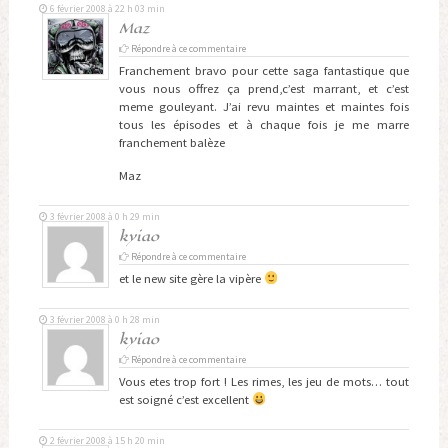
6 février 2008 à 22 h 03 min
Maz
Répondre à ce commentaire
Franchement bravo pour cette saga fantastique que
vous nous offrez ça prend,c’est marrant, et c’est
meme gouleyant. J’ai revu maintes et maintes fois
tous les épisodes et à chaque fois je me marre
franchement balèze
Maz
3 février 2008 à 0 h 29 min
kyiao
Répondre à ce commentaire
et le new site gère la vipère
3 février 2008 à 0 h 28 min
kyiao
Répondre à ce commentaire
Vous etes trop fort ! Les rimes, les jeu de mots… tout
est soigné c’est excellent
2 février 2008 à 15 h 20 min