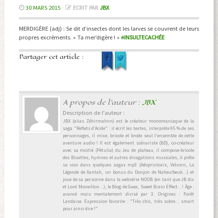
30 MARS 2015
-
ECRIT PAR
JBX
MERDIGÈRE (adj) : Se dit d’insectes dont les larves se couvrent de leurs
propres excréments. « Ta mer’digère ! »
#
INSULTECACHÉE
Partager cet article :
A propos de l'auteur :
JBX
Description de l'auteur :
JBX (alias Zéhirmahnn) est le créateur monomaniaque de la
saga "Reflets d’Acide" : il écrit les textes, interprète 95 % de ses
personnages, il mixe, bricole et brode seul l'ensemble de cette
aventure audio ! Il est également scénariste (BD), co-créateur
avec sa moitié (Pétulia) du Jeu de plateau, il compose-bricole
des Bluettes, hymnes et autres divagations musicales, il prête
sa voix dans quelques sagas mp3 (Adoprixtoxis, Velvorn, La
Légende de Xantah, un bonus du Donjon de Naheulbeuk...) et
joue de sa personne dans la websérie NOOB (en tant que JB dix
et Lord Moneillon...), le Blog de Gaea, Sweet Brain Effect...! Âge :
avancé mais mentalement divisé par 3. Origines : Forêt
Landaise. Expression favorite : "Très chic, très sobre... smart
pour ainsi dire !"