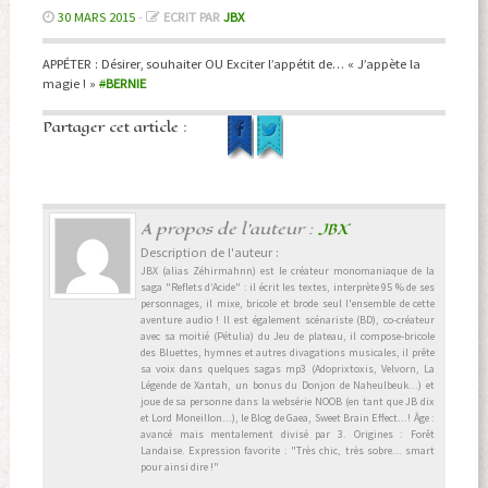
30 MARS 2015
-
ECRIT PAR
JBX
APPÉTER : Désirer, souhaiter OU Exciter l’appétit de… « J’appète la
magie ! »
#
BERNIE
Partager cet article :
A propos de l'auteur :
JBX
Description de l'auteur :
JBX (alias Zéhirmahnn) est le créateur monomaniaque de la
saga "Reflets d’Acide" : il écrit les textes, interprète 95 % de ses
personnages, il mixe, bricole et brode seul l'ensemble de cette
aventure audio ! Il est également scénariste (BD), co-créateur
avec sa moitié (Pétulia) du Jeu de plateau, il compose-bricole
des Bluettes, hymnes et autres divagations musicales, il prête
sa voix dans quelques sagas mp3 (Adoprixtoxis, Velvorn, La
Légende de Xantah, un bonus du Donjon de Naheulbeuk...) et
joue de sa personne dans la websérie NOOB (en tant que JB dix
et Lord Moneillon...), le Blog de Gaea, Sweet Brain Effect...! Âge :
avancé mais mentalement divisé par 3. Origines : Forêt
Landaise. Expression favorite : "Très chic, très sobre... smart
pour ainsi dire !"