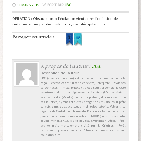
30 MARS 2015
-
ECRIT PAR
JBX
OPILATION : Obstruction. « L’épilation vient après l’opilation de
certaines zones par des poils… oui, c’est désopilant… »
Partager cet article :
A propos de l'auteur :
JBX
Description de l'auteur :
JBX (alias Zéhirmahnn) est le créateur monomaniaque de la
saga "Reflets d’Acide" : il écrit les textes, interprète 95 % de ses
personnages, il mixe, bricole et brode seul l'ensemble de cette
aventure audio ! Il est également scénariste (BD), co-créateur
avec sa moitié (Pétulia) du Jeu de plateau, il compose-bricole
des Bluettes, hymnes et autres divagations musicales, il prête
sa voix dans quelques sagas mp3 (Adoprixtoxis, Velvorn, La
Légende de Xantah, un bonus du Donjon de Naheulbeuk...) et
joue de sa personne dans la websérie NOOB (en tant que JB dix
et Lord Moneillon...), le Blog de Gaea, Sweet Brain Effect...! Âge :
avancé mais mentalement divisé par 3. Origines : Forêt
Landaise. Expression favorite : "Très chic, très sobre... smart
pour ainsi dire !"