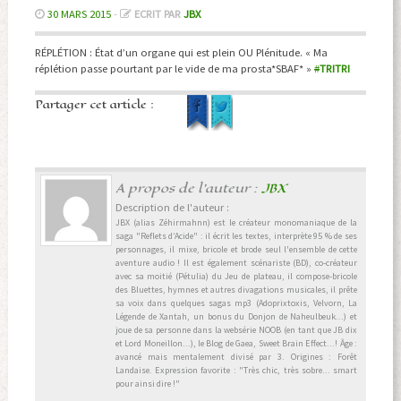
30 MARS 2015
-
ECRIT PAR
JBX
RÉPLÉTION : État d’un organe qui est plein OU Plénitude. « Ma
réplétion passe pourtant par le vide de ma prosta*SBAF* »
#
TRITRI
Partager cet article :
A propos de l'auteur :
JBX
Description de l'auteur :
JBX (alias Zéhirmahnn) est le créateur monomaniaque de la
saga "Reflets d’Acide" : il écrit les textes, interprète 95 % de ses
personnages, il mixe, bricole et brode seul l'ensemble de cette
aventure audio ! Il est également scénariste (BD), co-créateur
avec sa moitié (Pétulia) du Jeu de plateau, il compose-bricole
des Bluettes, hymnes et autres divagations musicales, il prête
sa voix dans quelques sagas mp3 (Adoprixtoxis, Velvorn, La
Légende de Xantah, un bonus du Donjon de Naheulbeuk...) et
joue de sa personne dans la websérie NOOB (en tant que JB dix
et Lord Moneillon...), le Blog de Gaea, Sweet Brain Effect...! Âge :
avancé mais mentalement divisé par 3. Origines : Forêt
Landaise. Expression favorite : "Très chic, très sobre... smart
pour ainsi dire !"