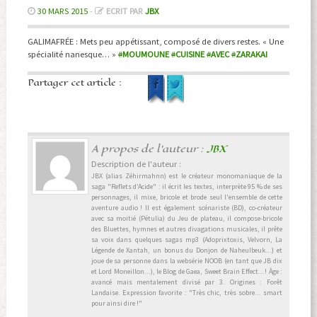
30 MARS 2015
-
ECRIT PAR
JBX
GALIMAFRÉE : Mets peu appétissant, composé de divers restes. « Une
spécialité nanesque… »
#
MOUMOUNE
#
CUISINE
#
AVEC
#
ZARAKAI
Partager cet article :
A propos de l'auteur :
JBX
Description de l'auteur :
JBX (alias Zéhirmahnn) est le créateur monomaniaque de la
saga "Reflets d’Acide" : il écrit les textes, interprète 95 % de ses
personnages, il mixe, bricole et brode seul l'ensemble de cette
aventure audio ! Il est également scénariste (BD), co-créateur
avec sa moitié (Pétulia) du Jeu de plateau, il compose-bricole
des Bluettes, hymnes et autres divagations musicales, il prête
sa voix dans quelques sagas mp3 (Adoprixtoxis, Velvorn, La
Légende de Xantah, un bonus du Donjon de Naheulbeuk...) et
joue de sa personne dans la websérie NOOB (en tant que JB dix
et Lord Moneillon...), le Blog de Gaea, Sweet Brain Effect...! Âge :
avancé mais mentalement divisé par 3. Origines : Forêt
Landaise. Expression favorite : "Très chic, très sobre... smart
pour ainsi dire !"