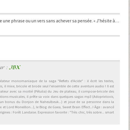
e une phrase ou un vers sans achever sa pensée. « J’hésite à…
ur :
JBX
éateur monomaniaque de la saga "Reflets d’Acide" : il écrit les textes,
, il mixe, bricole et brode seul l'ensemble de cette aventure audio ! Il est
éateur avec sa moitié (Pétulia) du Jeu de plateau, il compose-bricole des
ations musicales, il prête sa voix dans quelques sagas mp3 (Adoprixtoxis,
 un bonus du Donjon de Naheulbeuk...) et joue de sa personne dans la
et Lord Moneillon...), le Blog de Gaea, Sweet Brain Effect...! Âge : avancé
gines : Forêt Landaise. Expression favorite : "Très chic, très sobre... smart