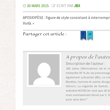
30 MARS 2015
-
ECRIT PAR
JBX
APOSIOPÈSE : figure de style consistant à interrompr
Voilà. »
Partager cet article :
A propos de l'aute
Description de l'auteur :
JBX (alias Zéhirmahnn) est le cr
interprète 95 % de ses personnages
également scénariste (BD), co-cr
Bluettes, hymnes et autres divag
Velvorn, La Légende de Xantah,
websérie NOOB (en tant que JB dix 
mais mentalement divisé par 3. Ori
pour ainsi dire !"