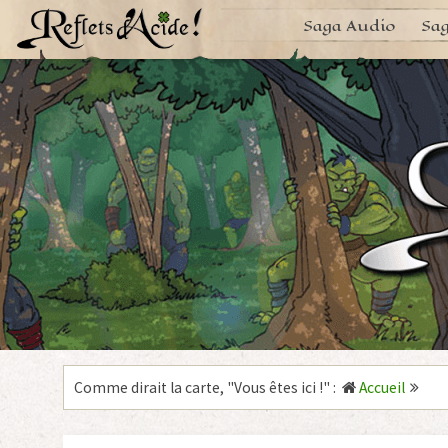
Aller
Saga Audio
Sag
au
contenu
Comme dirait la carte, "
Vous êtes ici !
"
:
Accueil