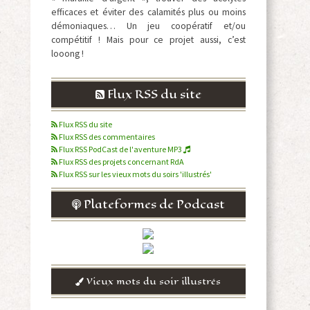
efficaces et éviter des calamités plus ou moins
démoniaques… Un jeu coopératif et/ou
compétitif ! Mais pour ce projet aussi, c’est
looong !
Flux RSS du site
Flux RSS du site
Flux RSS des commentaires
Flux RSS PodCast de l'aventure MP3
Flux RSS des projets concernant RdA
Flux RSS sur les vieux mots du soirs 'illustrés'
Plateformes de Podcast
Vieux mots du soir illustrés