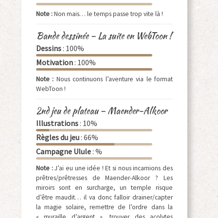
Note :
Non mais… le temps passe trop vite là !
Bande dessinée – La suite en WebToon !
Dessins
: 100%
Motivation
: 100%
Note :
Nous continuons l’aventure via le format
WebToon !
2nd jeu de plateau – Maender-Alkoor
Illustrations
: 10%
Règles du jeu
: 66%
Campagne Ulule
: %
Note :
J’ai eu une idée ! Et si nous incarnions des
prêtres/prêtresses de Maender-Alkoor ? Les
miroirs sont en surcharge, un temple risque
d’être maudit… il va donc falloir drainer/capter
la magie solaire, remettre de l’ordre dans la
« muraille d’argent », trouver des acolytes