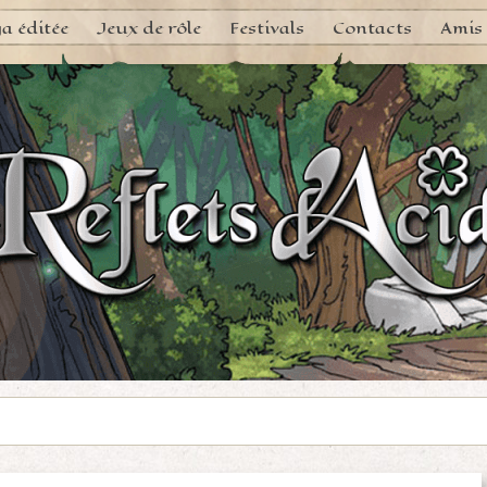
a éditée
Jeux de rôle
Festivals
Contacts
Amis