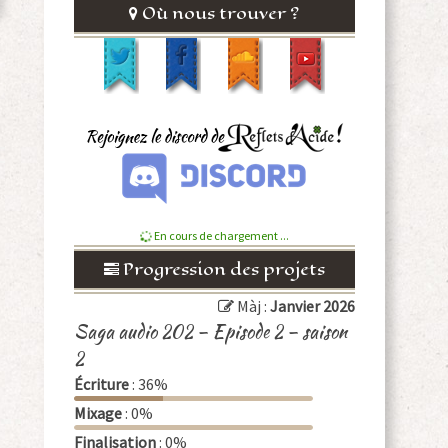
Où nous trouver ?
En cours de chargement ...
Progression des projets
Màj :
Janvier 2026
Saga audio 202 – Episode 2 – saison
2
Écriture
: 36%
Mixage
: 0%
Finalisation
: 0%