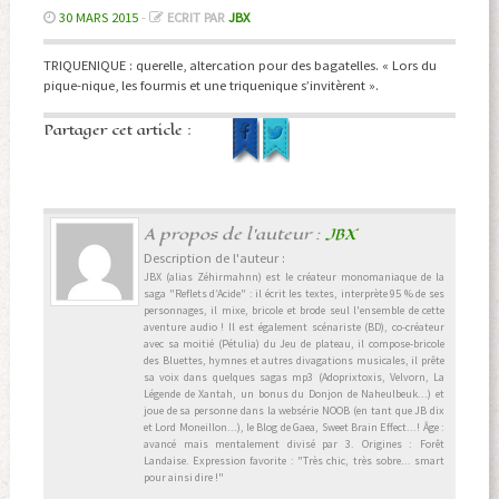
30 MARS 2015
-
ECRIT PAR
JBX
TRIQUENIQUE : querelle, altercation pour des bagatelles. « Lors du
pique-nique, les fourmis et une triquenique s’invitèrent ».
Partager cet article :
A propos de l'auteur :
JBX
Description de l'auteur :
JBX (alias Zéhirmahnn) est le créateur monomaniaque de la
saga "Reflets d’Acide" : il écrit les textes, interprète 95 % de ses
personnages, il mixe, bricole et brode seul l'ensemble de cette
aventure audio ! Il est également scénariste (BD), co-créateur
avec sa moitié (Pétulia) du Jeu de plateau, il compose-bricole
des Bluettes, hymnes et autres divagations musicales, il prête
sa voix dans quelques sagas mp3 (Adoprixtoxis, Velvorn, La
Légende de Xantah, un bonus du Donjon de Naheulbeuk...) et
joue de sa personne dans la websérie NOOB (en tant que JB dix
et Lord Moneillon...), le Blog de Gaea, Sweet Brain Effect...! Âge :
avancé mais mentalement divisé par 3. Origines : Forêt
Landaise. Expression favorite : "Très chic, très sobre... smart
pour ainsi dire !"