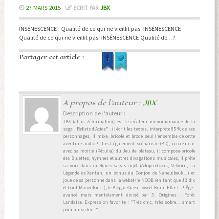
27 MARS 2015
-
ECRIT PAR
JBX
INSÉNESCENCE : Qualité de ce qui ne vieillit pas. INSÉNESCENCE
Qualité de ce qui ne vieillit pas. INSÉNESCENCE Qualité de…?
Partager cet article :
A propos de l'auteur :
JBX
Description de l'auteur :
JBX (alias Zéhirmahnn) est le créateur monomaniaque de la
saga "Reflets d’Acide" : il écrit les textes, interprète 95 % de ses
personnages, il mixe, bricole et brode seul l'ensemble de cette
aventure audio ! Il est également scénariste (BD), co-créateur
avec sa moitié (Pétulia) du Jeu de plateau, il compose-bricole
des Bluettes, hymnes et autres divagations musicales, il prête
sa voix dans quelques sagas mp3 (Adoprixtoxis, Velvorn, La
Légende de Xantah, un bonus du Donjon de Naheulbeuk...) et
joue de sa personne dans la websérie NOOB (en tant que JB dix
et Lord Moneillon...), le Blog de Gaea, Sweet Brain Effect...! Âge :
avancé mais mentalement divisé par 3. Origines : Forêt
Landaise. Expression favorite : "Très chic, très sobre... smart
pour ainsi dire !"