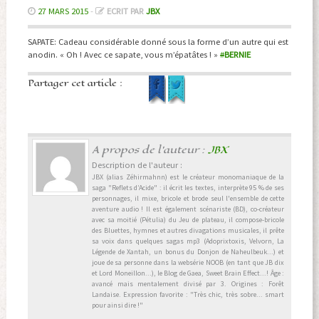
27 MARS 2015
-
ECRIT PAR
JBX
SAPATE: Cadeau considérable donné sous la forme d’un autre qui est
anodin. « Oh ! Avec ce sapate, vous m’épatâtes ! »
#
BERNIE
Partager cet article :
A propos de l'auteur :
JBX
Description de l'auteur :
JBX (alias Zéhirmahnn) est le créateur monomaniaque de la
saga "Reflets d’Acide" : il écrit les textes, interprète 95 % de ses
personnages, il mixe, bricole et brode seul l'ensemble de cette
aventure audio ! Il est également scénariste (BD), co-créateur
avec sa moitié (Pétulia) du Jeu de plateau, il compose-bricole
des Bluettes, hymnes et autres divagations musicales, il prête
sa voix dans quelques sagas mp3 (Adoprixtoxis, Velvorn, La
Légende de Xantah, un bonus du Donjon de Naheulbeuk...) et
joue de sa personne dans la websérie NOOB (en tant que JB dix
et Lord Moneillon...), le Blog de Gaea, Sweet Brain Effect...! Âge :
avancé mais mentalement divisé par 3. Origines : Forêt
Landaise. Expression favorite : "Très chic, très sobre... smart
pour ainsi dire !"