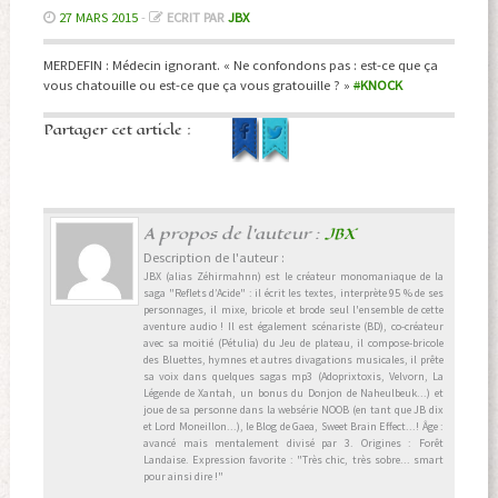
27 MARS 2015
-
ECRIT PAR
JBX
MERDEFIN : Médecin ignorant. « Ne confondons pas : est-ce que ça
vous chatouille ou est-ce que ça vous gratouille ? »
#
KNOCK
Partager cet article :
A propos de l'auteur :
JBX
Description de l'auteur :
JBX (alias Zéhirmahnn) est le créateur monomaniaque de la
saga "Reflets d’Acide" : il écrit les textes, interprète 95 % de ses
personnages, il mixe, bricole et brode seul l'ensemble de cette
aventure audio ! Il est également scénariste (BD), co-créateur
avec sa moitié (Pétulia) du Jeu de plateau, il compose-bricole
des Bluettes, hymnes et autres divagations musicales, il prête
sa voix dans quelques sagas mp3 (Adoprixtoxis, Velvorn, La
Légende de Xantah, un bonus du Donjon de Naheulbeuk...) et
joue de sa personne dans la websérie NOOB (en tant que JB dix
et Lord Moneillon...), le Blog de Gaea, Sweet Brain Effect...! Âge :
avancé mais mentalement divisé par 3. Origines : Forêt
Landaise. Expression favorite : "Très chic, très sobre... smart
pour ainsi dire !"