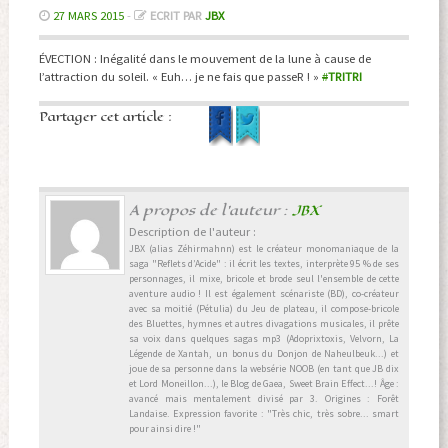
27 MARS 2015
-
ECRIT PAR
JBX
ÉVECTION : Inégalité dans le mouvement de la lune à cause de
l’attraction du soleil. « Euh… je ne fais que passeR ! »
#
TRITRI
Partager cet article :
A propos de l'auteur :
JBX
Description de l'auteur :
JBX (alias Zéhirmahnn) est le créateur monomaniaque de la
saga "Reflets d’Acide" : il écrit les textes, interprète 95 % de ses
personnages, il mixe, bricole et brode seul l'ensemble de cette
aventure audio ! Il est également scénariste (BD), co-créateur
avec sa moitié (Pétulia) du Jeu de plateau, il compose-bricole
des Bluettes, hymnes et autres divagations musicales, il prête
sa voix dans quelques sagas mp3 (Adoprixtoxis, Velvorn, La
Légende de Xantah, un bonus du Donjon de Naheulbeuk...) et
joue de sa personne dans la websérie NOOB (en tant que JB dix
et Lord Moneillon...), le Blog de Gaea, Sweet Brain Effect...! Âge :
avancé mais mentalement divisé par 3. Origines : Forêt
Landaise. Expression favorite : "Très chic, très sobre... smart
pour ainsi dire !"