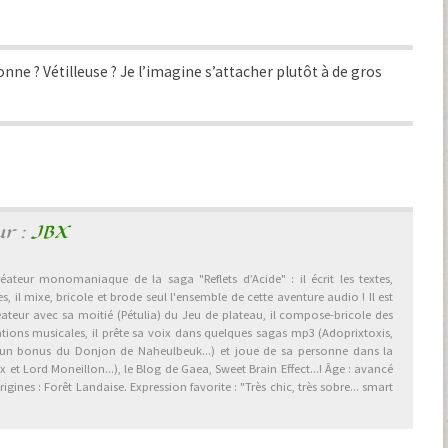
onne ? Vétilleuse ? Je l’imagine s’attacher plutôt à de gros
ur :
JBX
éateur monomaniaque de la saga "Reflets d’Acide" : il écrit les textes,
, il mixe, bricole et brode seul l'ensemble de cette aventure audio ! Il est
éateur avec sa moitié (Pétulia) du Jeu de plateau, il compose-bricole des
ations musicales, il prête sa voix dans quelques sagas mp3 (Adoprixtoxis,
 un bonus du Donjon de Naheulbeuk...) et joue de sa personne dans la
et Lord Moneillon...), le Blog de Gaea, Sweet Brain Effect...! Âge : avancé
gines : Forêt Landaise. Expression favorite : "Très chic, très sobre... smart