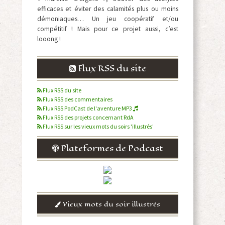
efficaces et éviter des calamités plus ou moins
démoniaques… Un jeu coopératif et/ou
compétitif ! Mais pour ce projet aussi, c’est
looong !
Flux RSS du site
Flux RSS du site
Flux RSS des commentaires
Flux RSS PodCast de l'aventure MP3
Flux RSS des projets concernant RdA
Flux RSS sur les vieux mots du soirs 'illustrés'
Plateformes de Podcast
Vieux mots du soir illustrés