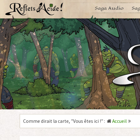
Aller
Saga Audio
Sag
au
contenu
Comme dirait la carte, "
Vous êtes ici !
"
:
Accueil