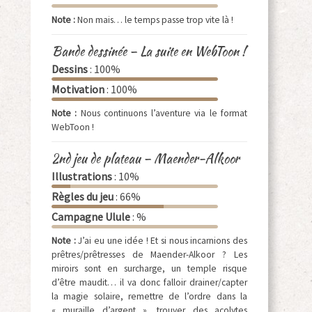
Note :
Non mais… le temps passe trop vite là !
Bande dessinée – La suite en WebToon !
Dessins
: 100%
Motivation
: 100%
Note :
Nous continuons l’aventure via le format
WebToon !
2nd jeu de plateau – Maender-Alkoor
Illustrations
: 10%
Règles du jeu
: 66%
Campagne Ulule
: %
Note :
J’ai eu une idée ! Et si nous incarnions des
prêtres/prêtresses de Maender-Alkoor ? Les
miroirs sont en surcharge, un temple risque
d’être maudit… il va donc falloir drainer/capter
la magie solaire, remettre de l’ordre dans la
« muraille d’argent », trouver des acolytes