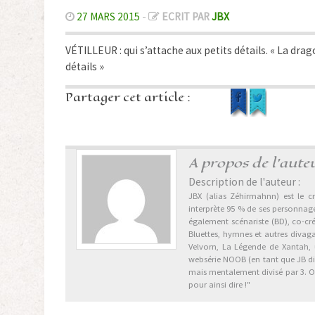
27 MARS 2015
-
ECRIT PAR
JBX
VÉTILLEUR : qui s’attache aux petits détails. « La drag
détails »
Partager cet article :
A propos de l'aute
Description de l'auteur :
JBX (alias Zéhirmahnn) est le cr
interprète 95 % de ses personnages
également scénariste (BD), co-cr
Bluettes, hymnes et autres divag
Velvorn, La Légende de Xantah,
websérie NOOB (en tant que JB dix 
mais mentalement divisé par 3. Ori
pour ainsi dire !"