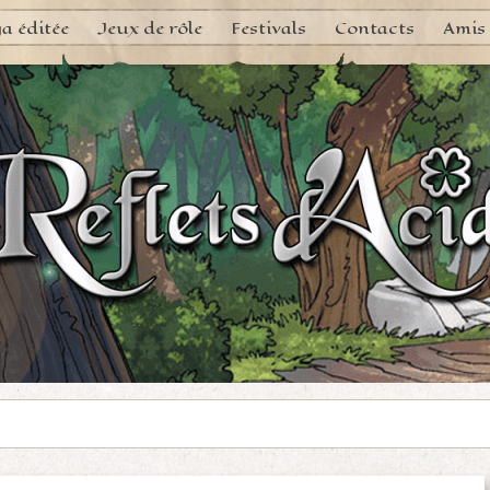
a éditée
Jeux de rôle
Festivals
Contacts
Amis