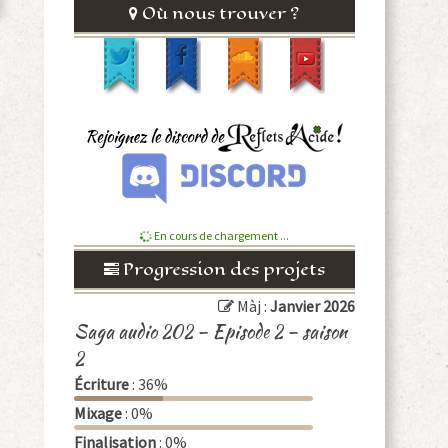
Où nous trouver ?
En cours de chargement ...
Progression des projets
Màj :
Janvier 2026
Saga audio 202 – Episode 2 – saison
2
Écriture
: 36%
Mixage
: 0%
Finalisation
: 0%