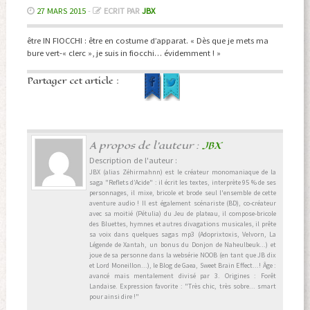
27 MARS 2015
-
ECRIT PAR
JBX
être IN FIOCCHI : être en costume d’apparat. « Dès que je mets ma
bure vert-« clerc », je suis in fiocchi… évidemment ! »
Partager cet article :
A propos de l'auteur :
JBX
Description de l'auteur :
JBX (alias Zéhirmahnn) est le créateur monomaniaque de la
saga "Reflets d’Acide" : il écrit les textes, interprète 95 % de ses
personnages, il mixe, bricole et brode seul l'ensemble de cette
aventure audio ! Il est également scénariste (BD), co-créateur
avec sa moitié (Pétulia) du Jeu de plateau, il compose-bricole
des Bluettes, hymnes et autres divagations musicales, il prête
sa voix dans quelques sagas mp3 (Adoprixtoxis, Velvorn, La
Légende de Xantah, un bonus du Donjon de Naheulbeuk...) et
joue de sa personne dans la websérie NOOB (en tant que JB dix
et Lord Moneillon...), le Blog de Gaea, Sweet Brain Effect...! Âge :
avancé mais mentalement divisé par 3. Origines : Forêt
Landaise. Expression favorite : "Très chic, très sobre... smart
pour ainsi dire !"