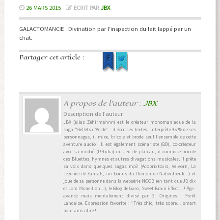
26 MARS 2015
-
ECRIT PAR
JBX
GALACTOMANCIE : Divination par l’inspection du lait lappé par un
chat.
Partager cet article :
A propos de l'auteur :
JBX
Description de l'auteur :
JBX (alias Zéhirmahnn) est le créateur monomaniaque de la
saga "Reflets d’Acide" : il écrit les textes, interprète 95 % de ses
personnages, il mixe, bricole et brode seul l'ensemble de cette
aventure audio ! Il est également scénariste (BD), co-créateur
avec sa moitié (Pétulia) du Jeu de plateau, il compose-bricole
des Bluettes, hymnes et autres divagations musicales, il prête
sa voix dans quelques sagas mp3 (Adoprixtoxis, Velvorn, La
Légende de Xantah, un bonus du Donjon de Naheulbeuk...) et
joue de sa personne dans la websérie NOOB (en tant que JB dix
et Lord Moneillon...), le Blog de Gaea, Sweet Brain Effect...! Âge :
avancé mais mentalement divisé par 3. Origines : Forêt
Landaise. Expression favorite : "Très chic, très sobre... smart
pour ainsi dire !"