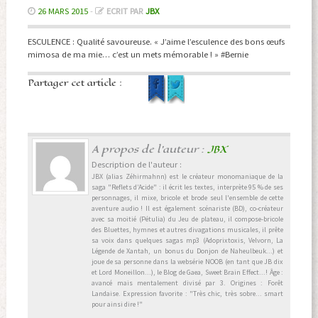
26 MARS 2015
-
ECRIT PAR
JBX
ESCULENCE : Qualité savoureuse. « J’aime l’esculence des bons œufs
mimosa de ma mie… c’est un mets mémorable ! » #Bernie
Partager cet article :
A propos de l'auteur :
JBX
Description de l'auteur :
JBX (alias Zéhirmahnn) est le créateur monomaniaque de la
saga "Reflets d’Acide" : il écrit les textes, interprète 95 % de ses
personnages, il mixe, bricole et brode seul l'ensemble de cette
aventure audio ! Il est également scénariste (BD), co-créateur
avec sa moitié (Pétulia) du Jeu de plateau, il compose-bricole
des Bluettes, hymnes et autres divagations musicales, il prête
sa voix dans quelques sagas mp3 (Adoprixtoxis, Velvorn, La
Légende de Xantah, un bonus du Donjon de Naheulbeuk...) et
joue de sa personne dans la websérie NOOB (en tant que JB dix
et Lord Moneillon...), le Blog de Gaea, Sweet Brain Effect...! Âge :
avancé mais mentalement divisé par 3. Origines : Forêt
Landaise. Expression favorite : "Très chic, très sobre... smart
pour ainsi dire !"