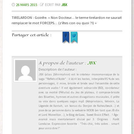
26 MARS 2015
-
ECRIT PAR
JBX
TIRELARDON : Goinfre. « Non Docteur… le terme tirelardon ne saurait
remplacer le mot FORCEPS… (z’êtes con ou quoi ?!) »
Partager cet article :
A propos de l'auteur :
JBX
Description de l'auteur :
JBX (alias Zéhirmahnn) est le créateur monomaniaque de la
saga "Reflets d’Acide" : il écrit les textes, interprète 95 % de ses
personnages, il mixe, bricole et brode seul l'ensemble de cette
aventure audio ! Il est également scénariste (BD), co-créateur
avec sa moitié (Pétulia) du Jeu de plateau, il compose-bricole
des Bluettes, hymnes et autres divagations musicales, il prête
sa voix dans quelques sagas mp3 (Adoprixtoxis, Velvorn, La
Légende de Xantah, un bonus du Donjon de Naheulbeuk...) et
joue de sa personne dans la websérie NOOB (en tant que JB dix
et Lord Moneillon...), le Blog de Gaea, Sweet Brain Effect...! Âge :
avancé mais mentalement divisé par 3. Origines : Forêt
Landaise. Expression favorite : "Très chic, très sobre... smart
pour ainsi dire !"