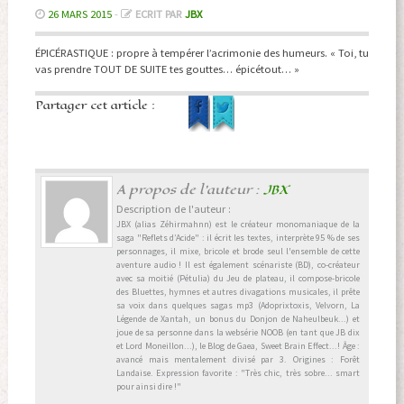
26 MARS 2015
-
ECRIT PAR
JBX
ÉPICÉRASTIQUE : propre à tempérer l’acrimonie des humeurs. « Toi, tu
vas prendre TOUT DE SUITE tes gouttes… épicétout… »
Partager cet article :
A propos de l'auteur :
JBX
Description de l'auteur :
JBX (alias Zéhirmahnn) est le créateur monomaniaque de la
saga "Reflets d’Acide" : il écrit les textes, interprète 95 % de ses
personnages, il mixe, bricole et brode seul l'ensemble de cette
aventure audio ! Il est également scénariste (BD), co-créateur
avec sa moitié (Pétulia) du Jeu de plateau, il compose-bricole
des Bluettes, hymnes et autres divagations musicales, il prête
sa voix dans quelques sagas mp3 (Adoprixtoxis, Velvorn, La
Légende de Xantah, un bonus du Donjon de Naheulbeuk...) et
joue de sa personne dans la websérie NOOB (en tant que JB dix
et Lord Moneillon...), le Blog de Gaea, Sweet Brain Effect...! Âge :
avancé mais mentalement divisé par 3. Origines : Forêt
Landaise. Expression favorite : "Très chic, très sobre... smart
pour ainsi dire !"