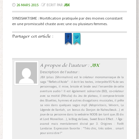
26 MARS 2015
-
ECRIT PAR
JBX
SYNEISAKTISME : Mortification pratiquée par des moines consistant
en une promiscuité chaste avec une ou plusieurs femmes.
Partager cet article :
A propos de l'auteur :
JBX
Description de l'auteur :
JBX (alias Zéhirmahnn) est le créateur monomaniaque de la
saga "Reflets d’Acide" : il écrit les textes, interprète 95 % de ses
personnages, il mixe, bricole et brode seul l'ensemble de cette
aventure audio ! Il est également scénariste (BD), co-créateur
avec sa moitié (Pétulia) du Jeu de plateau, il compose-bricole
des Bluettes, hymnes et autres divagations musicales, il prête
sa voix dans quelques sagas mp3 (Adoprixtoxis, Velvorn, La
Légende de Xantah, un bonus du Donjon de Naheulbeuk...) et
joue de sa personne dans la websérie NOOB (en tant que JB dix
et Lord Moneillon...), le Blog de Gaea, Sweet Brain Effect...! Âge :
avancé mais mentalement divisé par 3. Origines : Forêt
Landaise. Expression favorite : "Très chic, très sobre... smart
pour ainsi dire !"