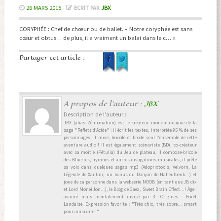
26 MARS 2015
-
ECRIT PAR
JBX
CORYPHÉE : Chef de chœur ou de ballet. « Notre coryphée est sans
cœur et obtus… de plus, il a vraiment un balai dans le c… »
Partager cet article :
A propos de l'auteur :
JBX
Description de l'auteur :
JBX (alias Zéhirmahnn) est le créateur monomaniaque de la
saga "Reflets d’Acide" : il écrit les textes, interprète 95 % de ses
personnages, il mixe, bricole et brode seul l'ensemble de cette
aventure audio ! Il est également scénariste (BD), co-créateur
avec sa moitié (Pétulia) du Jeu de plateau, il compose-bricole
des Bluettes, hymnes et autres divagations musicales, il prête
sa voix dans quelques sagas mp3 (Adoprixtoxis, Velvorn, La
Légende de Xantah, un bonus du Donjon de Naheulbeuk...) et
joue de sa personne dans la websérie NOOB (en tant que JB dix
et Lord Moneillon...), le Blog de Gaea, Sweet Brain Effect...! Âge :
avancé mais mentalement divisé par 3. Origines : Forêt
Landaise. Expression favorite : "Très chic, très sobre... smart
pour ainsi dire !"