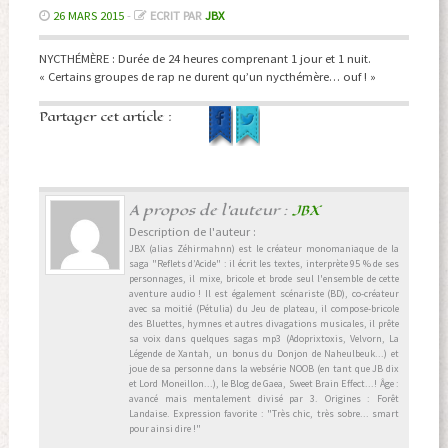
26 MARS 2015
-
ECRIT PAR
JBX
NYCTHÉMÈRE : Durée de 24 heures comprenant 1 jour et 1 nuit.
« Certains groupes de rap ne durent qu’un nycthémère… ouf ! »
Partager cet article :
A propos de l'auteur :
JBX
Description de l'auteur :
JBX (alias Zéhirmahnn) est le créateur monomaniaque de la
saga "Reflets d’Acide" : il écrit les textes, interprète 95 % de ses
personnages, il mixe, bricole et brode seul l'ensemble de cette
aventure audio ! Il est également scénariste (BD), co-créateur
avec sa moitié (Pétulia) du Jeu de plateau, il compose-bricole
des Bluettes, hymnes et autres divagations musicales, il prête
sa voix dans quelques sagas mp3 (Adoprixtoxis, Velvorn, La
Légende de Xantah, un bonus du Donjon de Naheulbeuk...) et
joue de sa personne dans la websérie NOOB (en tant que JB dix
et Lord Moneillon...), le Blog de Gaea, Sweet Brain Effect...! Âge :
avancé mais mentalement divisé par 3. Origines : Forêt
Landaise. Expression favorite : "Très chic, très sobre... smart
pour ainsi dire !"