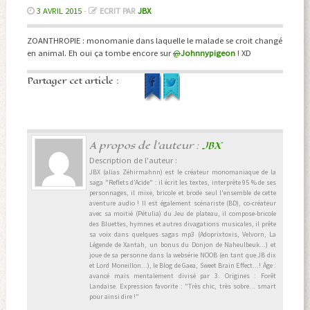
3 AVRIL 2015
-
ECRIT PAR
JBX
ZOANTHROPIE : monomanie dans laquelle le malade se croit changé
en animal. Eh oui ça tombe encore sur
@
Johnnypigeon
! XD
Partager cet article :
A propos de l'auteur :
JBX
Description de l'auteur :
JBX (alias Zéhirmahnn) est le créateur monomaniaque de la
saga "Reflets d’Acide" : il écrit les textes, interprète 95 % de ses
personnages, il mixe, bricole et brode seul l'ensemble de cette
aventure audio ! Il est également scénariste (BD), co-créateur
avec sa moitié (Pétulia) du Jeu de plateau, il compose-bricole
des Bluettes, hymnes et autres divagations musicales, il prête
sa voix dans quelques sagas mp3 (Adoprixtoxis, Velvorn, La
Légende de Xantah, un bonus du Donjon de Naheulbeuk...) et
joue de sa personne dans la websérie NOOB (en tant que JB dix
et Lord Moneillon...), le Blog de Gaea, Sweet Brain Effect...! Âge :
avancé mais mentalement divisé par 3. Origines : Forêt
Landaise. Expression favorite : "Très chic, très sobre... smart
pour ainsi dire !"