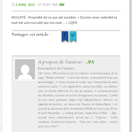
3 AVRIL 2015
-
ECRIT PAR
JBX
NOCUITÉ : Propriété de ce qui est nuisible. « Dormir avec sobriété la
nuit est une nocuité qui me nuit… » CQFD
Partager cet article :
A propos de l'auteur :
JBX
Description de l'auteur :
JBX (alias Zéhirmahnn) est le créateur monomaniaque de la
saga "Reflets d’Acide" : il écrit les textes, interprète 95 % de ses
personnages, il mixe, bricole et brode seul l'ensemble de cette
aventure audio ! Il est également scénariste (BD), co-créateur
avec sa moitié (Pétulia) du Jeu de plateau, il compose-bricole
des Bluettes, hymnes et autres divagations musicales, il prête
sa voix dans quelques sagas mp3 (Adoprixtoxis, Velvorn, La
Légende de Xantah, un bonus du Donjon de Naheulbeuk...) et
joue de sa personne dans la websérie NOOB (en tant que JB dix
et Lord Moneillon...), le Blog de Gaea, Sweet Brain Effect...! Âge :
avancé mais mentalement divisé par 3. Origines : Forêt
Landaise. Expression favorite : "Très chic, très sobre... smart
pour ainsi dire !"