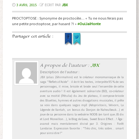
3 AVRIL 2015
-
ECRIT PAR
JBX
PROCTOPTOSE : Synonyme de proctocèle… « Tu ne nous ferais pas
une petite proctoptose, par hasard ?! »
#
OuiJaiHonte
Partager cet article :
A propos de l'auteur :
JBX
Description de l'auteur :
JBX (alias Zéhirmahnn) est le créateur monomaniaque de la
saga "Reflets d’Acide" : il écrit les textes, interprète 95 % de ses
personnages, il mixe, bricole et brode seul l'ensemble de cette
aventure audio ! Il est également scénariste (BD), co-créateur
avec sa moitié (Pétulia) du Jeu de plateau, il compose-bricole
des Bluettes, hymnes et autres divagations musicales, il prête
sa voix dans quelques sagas mp3 (Adoprixtoxis, Velvorn, La
Légende de Xantah, un bonus du Donjon de Naheulbeuk...) et
joue de sa personne dans la websérie NOOB (en tant que JB dix
et Lord Moneillon...), le Blog de Gaea, Sweet Brain Effect...! Âge :
avancé mais mentalement divisé par 3. Origines : Forêt
Landaise. Expression favorite : "Très chic, très sobre... smart
pour ainsi dire !"